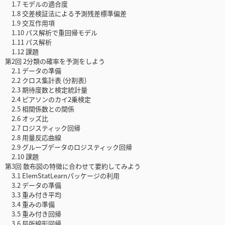
1.7 モデルの適合度
1.8 交差検証法による予測残差標準偏差
1.9 交互作用項
1.10 パス解析で重回帰モデル
1.11 パス解析
1.12 課題
第2回 2分類の確率を予測をしよう
2.1 データの準備
2.2 クロス集計表 (分割表)
2.3 期待度数と検定統計量
2.4 ピアソンのカイ2乗検定
2.5 相関係数との関係
2.6 オッズ比
2.7 ロジスティック回帰
2.8 用量反応曲線
2.9 グループデータのロジスティック回帰
2.10 課題
第3回 散布図の特徴に合わせて要約してみよう
3.1 ElemStatLearnパッケージの利用
3.2 データの準備
3.3 重み付き平均
3.4 重みの準備
3.5 重み付き回帰
3.6 局所線形回帰