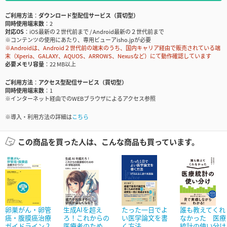
ご利用方法
ダウンロード型配信サービス（買切型）
同時使用端末数
2
対応OS
iOS最新の２世代前まで / Android最新の２世代前まで
※コンテンツの使用にあたり、専用ビューアisho.jpが必要
※Androidは、Android２世代前の端末のうち、国内キャリア経由で販売されている端
末（Xperia、GALAXY、AQUOS、ARROWS、Nexusなど）にて動作確認しています
必要メモリ容量
22 MB以上
ご利用方法
アクセス型配信サービス（買切型）
同時使用端末数
1
※インターネット経由でのWEBブラウザによるアクセス参照
※導入・利用方法の詳細は
こちら
この商品を買った人は、こんな商品も買っています。
卵巣がん・卵管
生成AIを超え
たった一日でよ
誰も教えてくれ
癌・腹膜癌治療
ろ！これからの
い医学論文を書
なかった 医療
ガイドライン 2...
医療者のため...
く方法
統計の使い分け