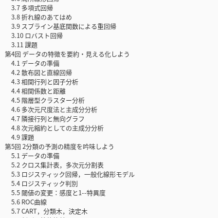
3.7 多項式回帰
3.8 折れ線のあてはめ
3.9 スプライン基底関数による重回帰
3.10 ロバスト回帰
3.11 課題
第4回 データの特徴を要約・見える化しよう
4.1 データの準備
4.2 散布図と直線回帰
4.3 相関行列と因子分析
4.4 相関係数と距離
4.5 階層型クラスター分析
4.6 多次元尺度法と主成分分析
4.7 隣接行列と無向グラフ
4.8 次元縮約としての主成分分析
4.9 課題
第5回 2分類の予測の精度を吟味しよう
5.1 データの準備
5.2 クロス集計表，多次元分割表
5.3 ロジスティック回帰，一般化線形モデル
5.4 ロジスティック判別
5.5 閾値の変更：感度と1--特異度
5.6 ROC曲線
5.7 CART，分類木，決定木