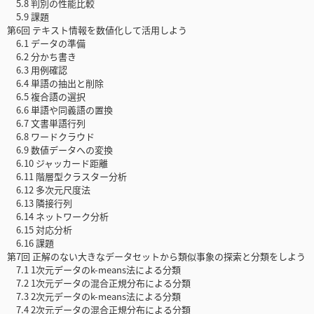
5.8 判別の性能比較
5.9 課題
第6回 テキスト情報を数値化して活用しよう
6.1 データの準備
6.2 分かち書き
6.3 用例確認
6.4 単語の抽出と削除
6.5 複合語の選択
6.6 単語や同義語の置換
6.7 文書単語行列
6.8 ワードクラウド
6.9 数値データへの変換
6.10 ジャッカード距離
6.11 階層型クラスター分析
6.12 多次元尺度法
6.13 隣接行列
6.14 ネットワーク分析
6.15 対応分析
6.16 課題
第7回 正解のない大きなデータセットから類似事象の探索と分類をしよう
7.1 1次元データのk-means法による分類
7.2 1次元データの混合正規分布による分類
7.3 2次元データのk-means法による分類
7.4 2次元データの混合正規分布による分類