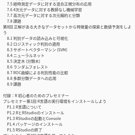
7.5 経時測定データに対する混合正規分布の応用
7.6 4次元データに対する教師なし機械学習
7.7 高次元データに対する次元縮約と分類
7.8 課題
第8回 正解がある大きなデータセットから特徴量の探索と数値予測をしよ
う
8.1 判別データの読み込みと可視化
8.2 ロジスティック判別の適用
8.3 サポートベクターマシン (SVM)
8.4 ニューラルネット
8.5 決定木 (分類木)
8.6 ランダムフォレスト
8.7 ROC曲線による判別性能の比較
8.8 多群分類データへの応用
8.9 課題
付録：R 初心者のためのプレセミナー
プレセミナー第1回 R言語の実行環境をインストールしよう
P1.1 R言語について
P1.2 RとRStudioのインストール
P1.3 RStudioの起動とConsole
P1.4 パッケージのインストール
P1.5 RStudioの終了