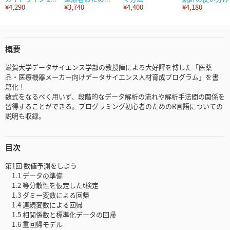
¥4,290
¥3,740
¥4,400
¥4,180
概要
滋賀大学データサイエンス学部の教授陣による大好評を博した「医薬
品・医療機器メーカー向けデータサイエンス人材育成プログラム」を書
籍化！
数式をなるべく用いず、段階的なデータ解析の流れや解析手法間の関係を
習得することができる。プログラミング初心者のためのR言語についての
説明も収録。
目次
第1回 数値予測をしよう
1.1 データの準備
1.2 等分散性を仮定したt検定
1.3 ダミー変数による回帰
1.4 連続変数による回帰
1.5 相関係数と標準化データの回帰
1.6 重回帰モデル