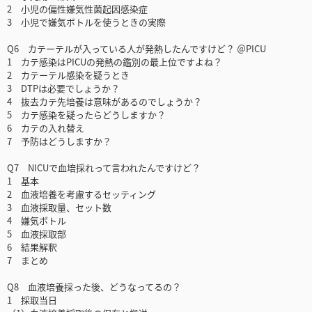
2 小児の偏性嫌気性菌起因感染症
3 小児で嫌気ボトルを使うときの実際
Q6 カテーテルが入っている人が発熱したんですけど？ ＠PICU
1 カテ感染はPICUの発熱の鑑別の最上位ですよね？
2 カテーテル感染を疑うとき
3 DTPは必要でしょうか？
4 抜去カテ先培養は意味があるのでしょうか？
5 カテ感染を疑ったらどうしますか？
6 カテの入れ替え
7 予防はどうしますか？
Q7 NICUで血培採れって言われたんですけど？
1 基本
2 血液培養を考慮するセッティング
3 血液採取量、セット数
4 嫌気ボトル
5 血液採取部
6 結果解釈
7 まとめ
Q8 血液培養採った後、どうなってるの？
1 採取当日