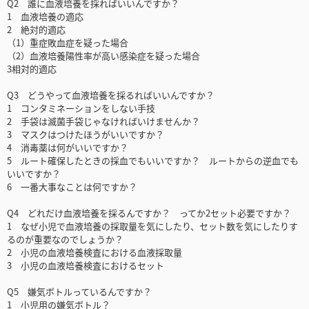
Q2 誰に血液培養を採ればいいんですか？
1 血液培養の適応
2 絶対的適応
（1）重症敗血症を疑った場合
（2）血液培養陽性率が高い感染症を疑った場合
3相対的適応
Q3 どうやって血液培養を採るればいいんですか？
1 コンタミネーションをしない手技
2 手袋は滅菌手袋じゃなければいけませんか？
3 マスクはつけたほうがいいですか？
4 消毒薬は何がいいですか？
5 ルート確保したときの採血でもいいですか？ ルートからの逆血でも
いいですか？
6 一番大事なことは何ですか？
Q4 どれだけ血液培養を採るんですか？ ってか2セット必要ですか？
1 なぜ小児で血液培養の採取量を気にしたり、セット数を気にしたりす
るのが重要なのでしょうか？
2 小児の血液培養検査における血液採取量
3 小児の血液培養検査におけるセット
Q5 嫌気ボトルっているんですか？
1 小児用の嫌気ボトル？