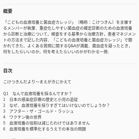
概要
「こどもの血液培養と菌血症カレッジ」（略称：こけつきん）を主催す
るメンバーが執筆．重症化しやすい菌血症の確定診断のための血液培養
から診断と治療について，検査をする基準から治療方針，患者マネジメン
トの方法まで記した内容．「こどもの血液培養と菌血症カレッジ」で聞
かれてきた、よくある質問に関するQ&Aが満載．菌血症を疑ったとき，
何をしたらいいのか，何を考えたらいいのかがわかる一冊．
目次
こけつきんだより～まえがきにかえて
Q1 なんで血液培養を採るんですか？
1 日本の感染症診療の歴史と小児の追従
2 なぜ、血液培養を採りすぎてはいけないのでしょうか？
3 アフター・ザ・ゴールド・ラッシュ
4 ワクチン後の世界
5 血液培養の役割は減じたわけではありません
6 血液培養を標準化するうえでの本当の問題