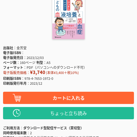
出版社
金芳堂
電子版ISBN
電子版発売日
2023/12/03
ページ数
160ページ
判型
A5
フォーマット
PDF（パソコンへのダウンロード不可）
¥3,740
電子版販売価格：
(本体¥3,400＋税10％)
印刷版ISBN
978-4-7653-1972-0
印刷版発行年月
2023/12
カートに入れる
ちょっと立ち読み
ご利用方法
ダウンロード型配信サービス（買切型）
同時使用端末数
2