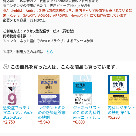
対応OS
iOS最新の２世代前まで / Android最新の２世代前まで
※コンテンツの使用にあたり、専用ビューアisho.jpが必要
※Androidは、Android２世代前の端末のうち、国内キャリア経由で販売されている端
末（Xperia、GALAXY、AQUOS、ARROWS、Nexusなど）にて動作確認しています
必要メモリ容量
72 MB以上
ご利用方法
アクセス型配信サービス（買切型）
同時使用端末数
1
※インターネット経由でのWEBブラウザによるアクセス参照
※導入・利用方法の詳細は
こちら
この商品を買った人は、こんな商品も買っています。
感染症プラチナ
レジデントのた
ジェネラリスト
内科レジデント
マニュアル Ver.9
めの感染症診療
のための内科外
の鉄則 第4版
2025-2026
の鉄則
来マニュアル...
¥5,280
¥2,750
¥5,940
¥6,600