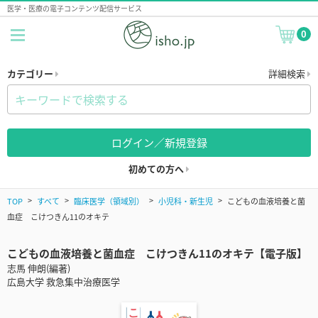
医学・医療の電子コンテンツ配信サービス
0
カテゴリー
詳細検索
ログイン／新規登録
初めての方へ
TOP
すべて
臨床医学（領域別）
小児科・新生児
こどもの血液培養と菌
血症 こけつきん11のオキテ
こどもの血液培養と菌血症 こけつきん11のオキテ【電子版】
志馬 伸朗(編著)
広島大学 救急集中治療医学