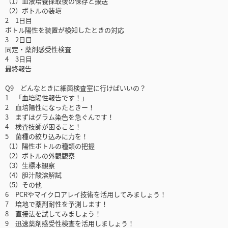
（1）血液培養採取後の保存と搬送
（2）ボトルの装塡
2 1日目
ボトル陽性を装置が検知したときの対応
3 2日目
同定・薬剤感受性検査
4 3日目
最終報告
Q9 どんなときに細菌検査室に行けばいいの？
1 「血培陽性報告です！」
2 血培陽性になったときー！
3 まずはグラム染色を急ぐんです！
4 検査技師が困ること！
5 菌種の絞り込みに力を！
（1）陽性ボトルの種類の把握
（2）ボトルの外観観察
（3）生標本観察
（4）胆汁酸溶解試
（5）その他
6 PCRやマイクロアレイ技術を活用してみましょう！
7 培地で薬剤耐性を予測します！
8 直接法を試してみましょう！
9 迅速薬剤感受性検査を活用しましょう！