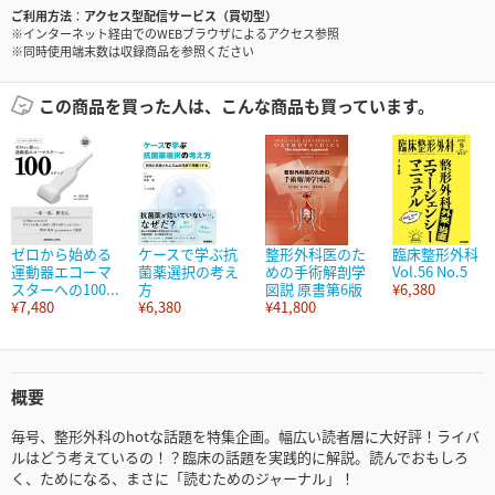
ご利用方法
アクセス型配信サービス（買切型）
※インターネット経由でのWEBブラウザによるアクセス参照
※同時使用端末数は収録商品を参照ください
この商品を買った人は、こんな商品も買っています。
ゼロから始める
ケースで学ぶ抗
整形外科医のた
臨床整形外科
運動器エコーマ
菌薬選択の考え
めの手術解剖学
Vol.56 No.5
スターへの100...
方
図説 原書第6版
¥6,380
¥7,480
¥6,380
¥41,800
概要
毎号、整形外科のhotな話題を特集企画。幅広い読者層に大好評！ライバ
ルはどう考えているの！？臨床の話題を実践的に解説。読んでおもしろ
く、ためになる、まさに「読むためのジャーナル」！