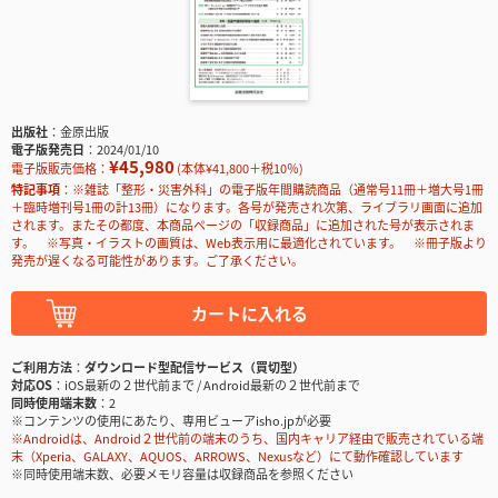
出版社
金原出版
電子版発売日
2024/01/10
¥45,980
電子版販売価格：
(本体¥41,800＋税10％)
特記事項
※雑誌「整形・災害外科」の電子版年間購読商品（通常号11冊＋増大号1冊
＋臨時増刊号1冊の計13冊）になります。各号が発売され次第、ライブラリ画面に追加
されます。またその都度、本商品ページの「収録商品」に追加された号が表示されま
す。 ※写真・イラストの画質は、Web表示用に最適化されています。 ※冊子版より
発売が遅くなる可能性があります。ご了承ください。
カートに入れる
ご利用方法
ダウンロード型配信サービス（買切型）
対応OS
iOS最新の２世代前まで / Android最新の２世代前まで
同時使用端末数
2
※コンテンツの使用にあたり、専用ビューアisho.jpが必要
※Androidは、Android２世代前の端末のうち、国内キャリア経由で販売されている端
末（Xperia、GALAXY、AQUOS、ARROWS、Nexusなど）にて動作確認しています
※同時使用端末数、必要メモリ容量は収録商品を参照ください