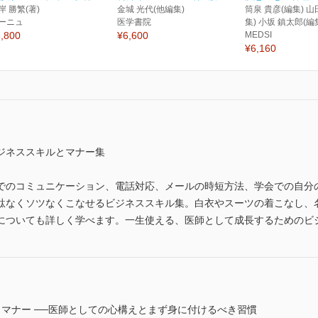
岸 勝繁(著)
金城 光代(他編集)
筒泉 貴彦(編集) 山
ーニュ
医学書院
集) 小坂 鎮太郎(編
,800
¥6,600
MEDSI
¥6,160
ジネススキルとマナー集
でのコミュニケーション、電話対応、メールの時短方法、学会での自分
駄なくソツなくこなせるビジネススキル集。白衣やスーツの着こなし、
についても詳しく学べます。一生使える、医師として成長するためのビ
マナー ──医師としての心構えとまず身に付けるべき習慣