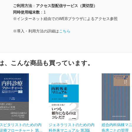
ご利用方法
アクセス型配信サービス（買切型）
同時使用端末数
1
※インターネット経由でのWEBブラウザによるアクセス参照
※導入・利用方法の詳細は
こちら
は、こんな商品も買っています。
スピタリストのための内
ジェネラリストのための内
総合内科病棟マ
診療フローチャート 第...
科外来マニュアル 第3版
疾患ごとの管理