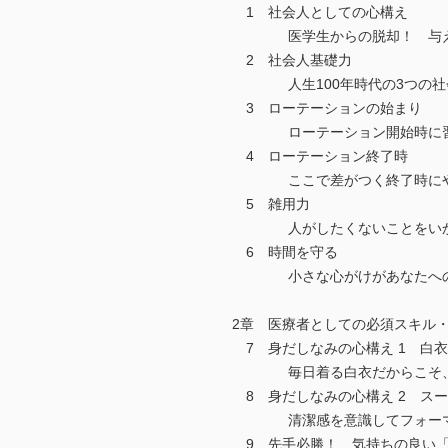
1 社会人としての心構え
医学生からの脱却！ 与えて
2 社会人基礎力
人生100年時代の3つの社
3 ローテーションの始まり
ローテーション開始時に習慣
4 ローテーション終了時
ここで差がつく終了時にやる
5 雑用力
人がしたくないことをいかに
6 時間を守る
小さな心がけがあなたへの信
2章 医療者としての必須スキル・
7 身だしなみの心構え 1 白
毎日着る白衣だからこそ、
8 身だしなみの心構え 2 ス
清潔感を意識してフォーマル
9 先手必勝！ 気持ちの良い