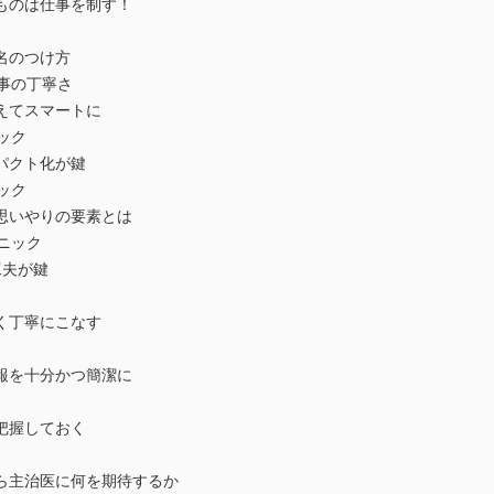
のは仕事を制す！
のつけ方
事の丁寧さ
てスマートに
ック
クト化が鍵
ック
いやりの要素とは
ニック
夫が鍵
丁寧にこなす
を十分かつ簡潔に
握しておく
治医に何を期待するか