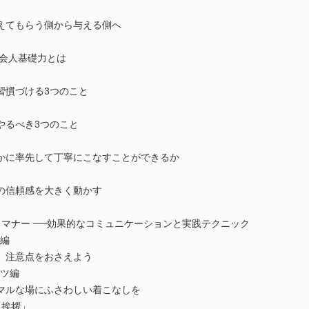
もらう側から与える側へ
会人基礎力とは
づける3つのこと
べき3つのこと
率先して丁寧にこなすことができるか
頼感を大きく動かす
マナー ──効果的なコミュニケーションと実践テクニック
衣編
注意点をおさえよう
ーツ編
な場にふさわしい着こなしを
「挨拶」