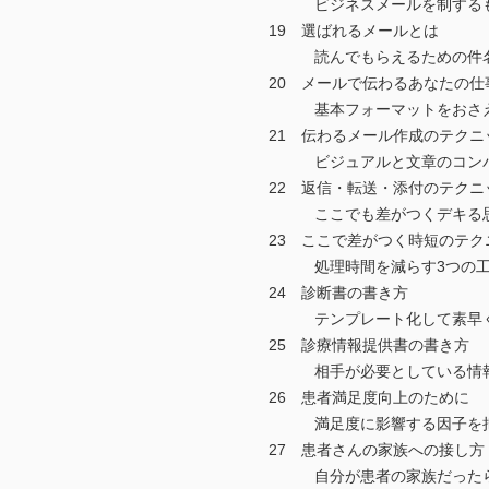
ビジネスメールを制するも
19 選ばれるメールとは
読んでもらえるための件名
20 メールで伝わるあなたの仕
基本フォーマットをおさえ
21 伝わるメール作成のテクニ
ビジュアルと文章のコンパ
22 返信・転送・添付のテクニ
ここでも差がつくデキる思
23 ここで差がつく時短のテク
処理時間を減らす3つの工
24 診断書の書き方
テンプレート化して素早く
25 診療情報提供書の書き方
相手が必要としている情報
26 患者満足度向上のために
満足度に影響する因子を把
27 患者さんの家族への接し方
自分が患者の家族だったら主