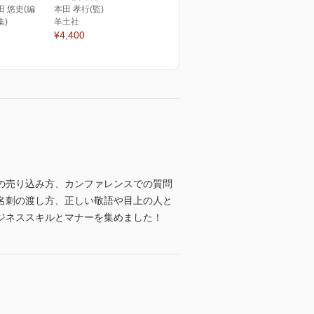
田 悠史(編
本田 孝行(監)
集)
羊土社
¥4,400
の売り込み方、カンファレンスでの質問
名刺の渡し方、正しい敬語や目上の人と
ジネススキルとマナーを集めました！