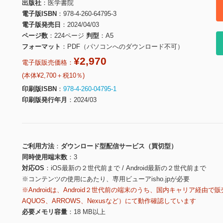
出版社
医学書院
電子版ISBN
978-4-260-64795-3
電子版発売日
2024/04/03
ページ数
224ページ
判型
A5
フォーマット
PDF（パソコンへのダウンロード不可）
¥2,970
電子版販売価格：
(本体¥2,700＋税10％)
印刷版ISBN
978-4-260-04795-1
印刷版発行年月
2024/03
ご利用方法
ダウンロード型配信サービス（買切型）
同時使用端末数
3
対応OS
iOS最新の２世代前まで / Android最新の２世代前まで
※コンテンツの使用にあたり、専用ビューアisho.jpが必要
※Androidは、Android２世代前の端末のうち、国内キャリア経由で販
AQUOS、ARROWS、Nexusなど）にて動作確認しています
必要メモリ容量
18 MB以上