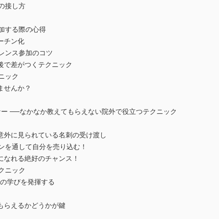
の接し方
加する際の心得
チン化
レンス参加のコツ
差がつくテクニック
ニック
せんか？
ー ──なかなか教えてもらえない院外で役立つテクニック
に見られている名刺の受け渡し
ンを通して自分を売り込む！
れる絶好のチャンス！
クニック
の学びを発揮する
らえるかどうかが鍵