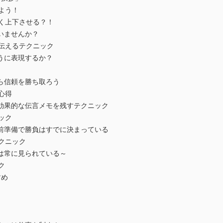
よう！
く上下させる？！
ませんか？
伝えるテクニック
に表現するか？
信頼を勝ち取ろう
心得
的な伝言メモを残すテクニック
ック
備で勝負はすでに決まっている
クニック
常に見られている～
ク
め