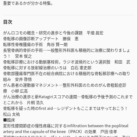
重要であるかが分かる特集。
目次
がんロコモの概念・研究の進歩と今後の課題 平畑 昌宏
骨転移の画像診断アップデート 勝俣 恵
転移性脊椎腫瘍の手術 角谷 賢一朗
長管骨病的骨折の手術―一般整形外科医も積極的に治療に関わりましょ
う！ 宮本 俊之
骨転移診療における動脈塞栓術，ラジオ波焼灼という選択肢 和田 武
骨転移に対する放射線治療のいろは 白石 憲史郎
骨軟部腫瘍専門医不在の総合病院における積極的な骨転移診療への取り
組み 安井 啓悟
がん患者の運動器マネジメント―整形外科医のためのがん骨粗鬆症診
療 小柳 広高
がん治療の進歩と新Katagiriスコアの連関―骨転移の予後予測のこれまで
とこれから 片桐 浩久
骨転移を疑った時のfirst aid―レジデントもここまではやっておこう！
松山 太祐
■臨床
変形性膝関節症の慢性疼痛に対するinfiltration between the popliteal
artery and the capsule of the knee（IPACK）の効果 戸田 佳孝