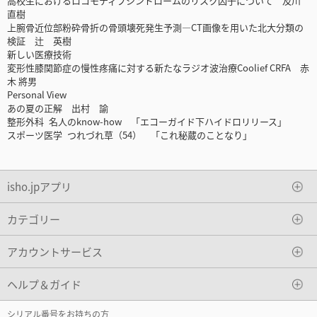
高校生におけるロコモティブシンドロームのリスク因子について 及川
直樹
上腕骨近位部粉砕骨折の骨頭壊死発生予測―CT画像を用いた北大分類の
検証 辻 英樹
新しい医療技術
変形性膝関節症の慢性疼痛に対する新たなラジオ波治療Coolief CRFA 赤
木 將男
Personal View
あの夏の正解 出村 諭
整形外科 名人のknow-how 「エコーガイド下ハイドロリリース」
スポーツ医学 つれづれ草（54） 「これ秘蔵のことなり」
isho.jpアプリ
カテゴリー
アカウントサービス
ヘルプ＆ガイド
シリアル番号をお持ちの方