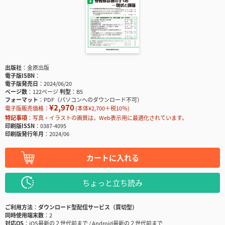
出版社
金原出版
電子版ISBN
電子版発売日
2024/06/20
ページ数
122ページ
判型
B5
フォーマット
PDF（パソコンへのダウンロード不可）
¥2,970
電子版販売価格：
(本体¥2,700＋税10％)
特記事項
写真・イラストの画質は，Web表示用に最適化されています。
印刷版ISSN
0387-4095
印刷版発行年月
2024/06
カートに入れる
ちょっと立ち読み
ご利用方法
ダウンロード型配信サービス（買切型）
同時使用端末数
2
対応OS
iOS最新の２世代前まで / Android最新の２世代前まで