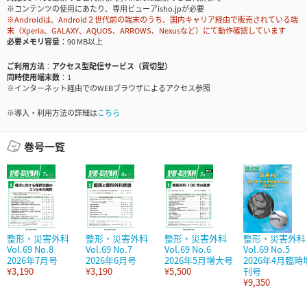
※コンテンツの使用にあたり、専用ビューアisho.jpが必要
※Androidは、Android２世代前の端末のうち、国内キャリア経由で販売されている端
末（Xperia、GALAXY、AQUOS、ARROWS、Nexusなど）にて動作確認しています
必要メモリ容量
90 MB以上
ご利用方法
アクセス型配信サービス（買切型）
同時使用端末数
1
※インターネット経由でのWEBブラウザによるアクセス参照
※導入・利用方法の詳細は
こちら
巻号一覧
整形・災害外科
整形・災害外科
整形・災害外科
整形・災害外科
Vol.69 No.8
Vol.69 No.7
Vol.69 No.6
Vol.69 No.5
2026年7月号
2026年6月号
2026年5月増大号
2026年4月臨時
¥3,190
¥3,190
¥5,500
刊号
¥9,350