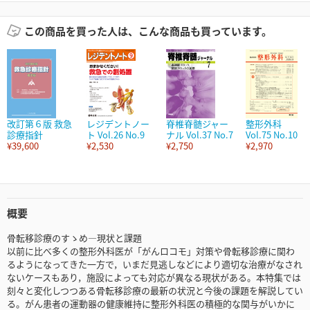
この商品を買った人は、こんな商品も買っています。
改訂第６版 救急
レジデントノー
脊椎脊髄ジャー
整形外科
診療指針
ト Vol.26 No.9
ナル Vol.37 No.7
Vol.75 No.10
¥39,600
¥2,530
¥2,750
¥2,970
概要
骨転移診療のすゝめ―現状と課題
以前に比べ多くの整形外科医が「がんロコモ」対策や骨転移診療に関わ
るようになってきた一方で，いまだ見逃しなどにより適切な治療がなされ
ないケースもあり，施設によっても対応が異なる現状がある。本特集では
刻々と変化しつつある骨転移診療の最新の状況と今後の課題を解説してい
る。がん患者の運動器の健康維持に整形外科医の積極的な関与がいかに