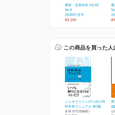
整形・災害外科 Vol.69
整
No.8
No
2026年7月号
2
¥3,190
¥3
この商品を買った人
ジェネラリストのための内
異
科外来マニュアル 第3版
8
金城 光代(他編集)
山