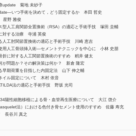
pdate 菊地 未紗子
date―いつ手術を決めて，どう固定するか 本田 哲史
 星野 雅俊
型人工肩関節全置換術（RSA）の適応と手術手技 塚田 圭輔
に対する治療 寺浦 英俊
る人工肘関節置換術の適応と手術手技 川崎 恵吉
使用人工骨頭挿入術―セメントテクニックを中心に 小林 史朋
骨折に対する人工関節置換術のすすめ 籾井 健太
何が問題か？その解決策は何か？ 新倉 隆宏
る早期荷重を目指した内固定法 山下 伸之輔
ネイル固定について 木村 依音
ILDA法の適応と手術手技 野坂 光司
34陽性細胞移植による骨・血管再生医療について 大江 啓介
nique（Masquelet法）における色付き骨セメント使用のすすめ 佐藤 寿充
ツ 長谷川 真之