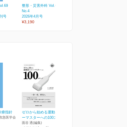
.69
整形・災害外科 Vol.69
整形・災害外科 Vol.69
整
No.4
No.3
N
増刊号
2026年4月号
2026年3月号
2
¥3,190
¥3,190
¥
診療指針
ゼロから始める運動器エコ
救急医学会
ーマスターへの100ステ...
面谷 透(編集)