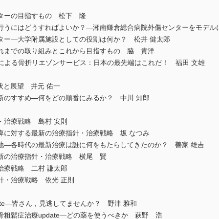
ターの目指すもの 松下 隆
行うにはどうすればよいか？―湘南鎌倉総合病院外傷センターをモデルに
ター―大学附属施設としての役割は何か？ 松井 健太郎
れまでの取り組みとこれから目指すもの 脇 貴洋
riff―多職種による骨折リエゾンサービス：日本の最先端はこれだ！ 福田 文雄
状と展望 井元 佑一
断のすすめ―何をどの順番にみるか？ 中川 知郎
・治療戦略 島村 安則
痺に対する最新の治療指針・治療戦略 坂 なつみ
地―各時代の最新治療は誰に何をもたらしてきたのか？ 善家 雄吉
新の治療指針・治療戦略 横尾 賢
治療戦略 二村 謙太郎
針・治療戦略 依光 正則
ate―皆さん，見逃してませんか？ 野津 雅和
粗鬆症治療update―どの薬を使うべきか 萩野 浩