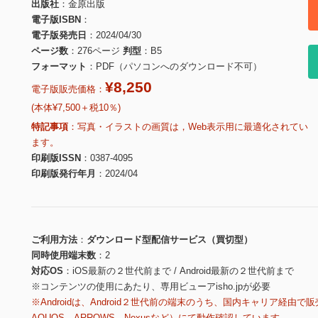
出版社
金原出版
電子版ISBN
電子版発売日
2024/04/30
ページ数
276ページ
判型
B5
フォーマット
PDF（パソコンへのダウンロード不可）
¥8,250
電子版販売価格：
(本体¥7,500＋税10％)
特記事項
写真・イラストの画質は，Web表示用に最適化されてい
ます。
印刷版ISSN
0387-4095
印刷版発行年月
2024/04
ご利用方法
ダウンロード型配信サービス（買切型）
同時使用端末数
2
対応OS
iOS最新の２世代前まで / Android最新の２世代前まで
※コンテンツの使用にあたり、専用ビューアisho.jpが必要
※Androidは、Android２世代前の端末のうち、国内キャリア経由で販
AQUOS、ARROWS、Nexusなど）にて動作確認しています