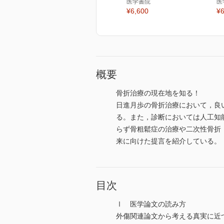
医学書院
医
¥6,600
¥6
概要
骨折治療の現在地を知る！
日進月歩の骨折治療において，良
る。また，診断においては人工知
らず骨粗鬆症の治療や二次性骨折
来に向けた提言を紹介している。
目次
Ⅰ 医学論文の読み方
外傷関連論文から考える真実に近