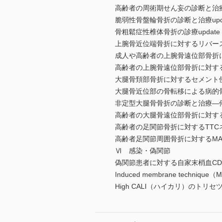
高齢者の周術期せん妄の診断と治療u
脆弱性骨盤輪骨折の診断と治療up
骨粗鬆症性椎体骨折の診療update
上腕骨近位端骨折に対するリバース
成人や高齢者の上腕骨遠位部骨折
高齢者の上腕骨遠位部骨折に対す
大腿骨頚部骨折に対するセメント
大腿骨近位部の骨転移による病的
非定型大腿骨骨折の診断と治療―
高齢者の大腿骨遠位部骨折に対す
高齢者の足関節骨折に対するTTC
高齢者足関節周囲骨折に対するMAT
Ⅵ 感染・偽関節
偽関節患者に対する自家末梢血CD
Induced membrane tech
High CALI（ハイカリ）のトリセ