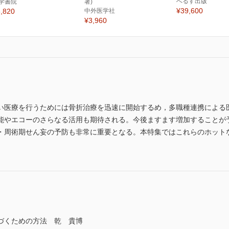
へるす出版
学書院
著)
¥39,600
,820
中外医学社
¥3,960
い医療を行うためには骨折治療を迅速に開始するめ，多職種連携による
能やエコーのさらなる活用も期待される。今後ますます増加することが
・周術期せん妄の予防も非常に重要となる。本特集ではこれらのホット
づくための方法 乾 貴博