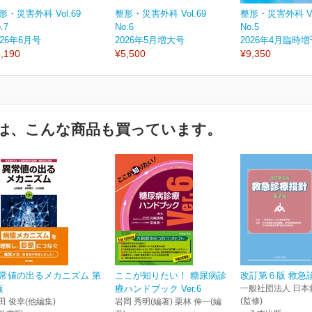
形・災害外科 Vol.69
整形・災害外科 Vol.69
整形・災害外科 Vol
.7
No.6
No.5
026年6月号
2026年5月増大号
2026年4月臨時
,190
¥5,500
¥9,350
は、こんな商品も買っています。
常値の出るメカニズム 第
ここが知りたい！ 糖尿病診
改訂第６版 救急
版
療ハンドブック Ver.6
一般社団法人 日本
(監修)
田 俊幸(他編集)
岩岡 秀明(編著) 栗林 伸一(編