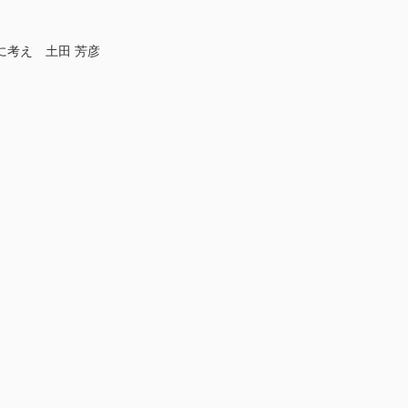
考え 土田 芳彦