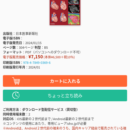
出版社
日本医事新報社
電子版ISBN
電子版発売日
2024/01/15
ページ数
304ページ
判型
B5
フォーマット
PDF（パソコンへのダウンロード不可）
¥7,150
電子版販売価格：
(本体¥6,500＋税10％)
印刷版ISBN
978-4-7849-0369-6
印刷版発行年月
2024/01
カートに入れる
ちょっと立ち読み
ご利用方法
ダウンロード型配信サービス（買切型）
同時使用端末数
2
対応OS
iOS最新の２世代前まで / Android最新の２世代前まで
※コンテンツの使用にあたり、専用ビューアisho.jpが必要
※Androidは、Android２世代前の端末のうち、国内キャリア経由で販売されている端