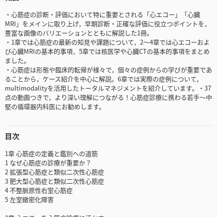
・心筋症の診断・評価において特に重要とされる「心エコー」「心臓
MRI」をメインに取り上げ，早期診断・正確な評価に役立つポイントを，
豊富な画像のバリエーションとともに解説した1冊。
・1章では心筋症の最新の知見や課題について，2～4章では心エコーおよ
び心臓MRIの基本的事項，5章では核医学や心臓CTの基本的事項をまとめ
ました。
・心筋症は形態や臨床的転帰が様々で，個々の症例からの学びが重要であ
ることから，ケース紹介を中心に解説。6章では実際の症例について，
multimodalityを活用したトータルマネジメントを紹介しています。・37
点の動画つきで，より深い理解につながる！心筋症診療に携わる若手～中
堅の循環器内科医にお勧めします。
目次
1章 心筋症の定義と鑑別への道筋
1 なぜ心筋症の診療が重要か？
2 拡張型心筋症と類似二次性心筋症
3 肥大型心筋症と類似二次性心筋症
4 不整脈原性右室心筋症
5 左室緻密化障害