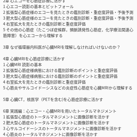
2章 心エコーを心筋症診療に活かす
1 心エコー読影の基本とピットフォール
2 拡張型心筋症様のエコーを見たときの鑑別診断・重症度評価・予後予測
3 肥大型心筋症様のエコーを見たときの鑑別診断・重症度評価・予後予測
4 右室拡大を見たときの鑑別診断と重症度評価
5 その他の心筋症（たこつぼ症候群，頻脈誘発性心筋症，化学療法関連心
筋障害）を心エコーから理解する
3章 なぜ循環器内科医が心臓MRIを理解しなければいけないのか？
4章 心臓MRIを心筋症診療に活かす
1 心臓MRI 読影の基本
2 拡張型心筋症様病態における鑑別診断のポイントと重症度評価
3 肥大型心筋症様病態における鑑別診断のポイントと重症度評価
4 右室拡大を見たときの鑑別診断と重症度評価
5 心筋炎やサルコイドーシスなどの炎症性心筋症を心臓MRIから理解する
5章 心臓CT，核医学（PETを含む)を心筋症診療に活かす
6章 実践編：心エコー・心臓MRIを用いたトータルマネジメント
1 拡張型心筋症のトータルマネジメントに画像診断を活かす
2 肥大型心筋症のトータルマネジメントに画像診断を活かす
3 心サルコイドーシスのトータルマネジメントに画像診断を活かす
4 心筋炎のトータルマネジメントに画像診断を活かす