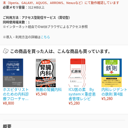
末（Xperia、GALAXY、AQUOS、ARROWS、Nexusなど）にて動作確認しています
必要メモリ容量
312 MB以上
ご利用方法
アクセス型配信サービス（買切型）
同時使用端末数
1
※インターネット経由でのWEBブラウザによるアクセス参照
※導入・利用方法の詳細は
こちら
この商品を買った人は、こんな商品も買っています。
ホスピタリスト
無敵の腎臓内科
ICU医の素 By
内科レジデント
のための内科診
¥5,940
system×重症患
の鉄則 第4版
療フローチャ...
者管理レシピ
¥5,280
¥8,800
¥5,280
概要