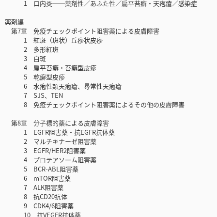
1 口内炎──薬剤性／あふた性／扁平苔癬・天疱瘡／感染症
薬剤編
第7章 免疫チェックポイント阻害薬による皮膚障害
1 紅斑（斑状）丘疹状皮疹
2 多形紅斑
3 白斑
4 扁平苔癬・苔癬型皮疹
5 乾癬型皮疹
6 水疱性類天疱瘡、尋常性天疱瘡
7 SJS、TEN
8 免疫チェックポイント阻害薬によるその他の皮膚障害
第8章 分子標的薬による皮膚障害
1 EGFR阻害薬・抗EGFR抗体薬
2 マルチキナーゼ阻害薬
3 EGFR/HER2阻害薬
4 プロテアソーム阻害薬
5 BCR-ABL阻害薬
6 mTOR阻害薬
7 ALK阻害薬
8 抗CD20抗体
9 CDK4/6阻害薬
10 抗VEGFR抗体薬