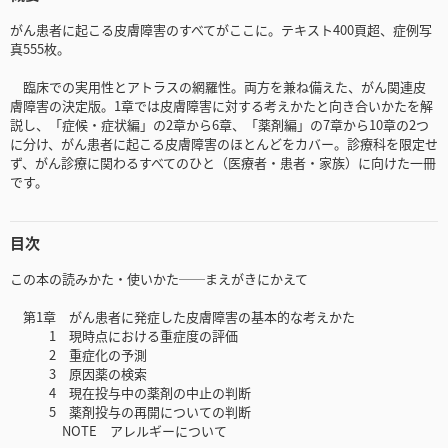
がん患者に起こる皮膚障害のすべてがここに。テキスト400頁超、症例写
真555枚。
臨床での実用性とアトラスの網羅性。両方を兼ね備えた、がん関連皮
膚障害の決定版。1章では皮膚障害に対する考えかたと向き合いかたを解
説し、「症候・症状編」の2章から6章、「薬剤編」の7章から10章の2つ
に分け、がん患者に起こる皮膚障害のほとんどをカバー。診療科を限定せ
ず、がん診療に関わるすべてのひと（医療者・患者・家族）に向けた一冊
です。
目次
この本の読みかた・使いかた──まえがきにかえて
第1章 がん患者に発症した皮膚障害の基本的な考えかた
1 現時点における重症度の評価
2 重症化の予測
3 原因薬の検索
4 現在投与中の薬剤の中止の判断
5 薬剤投与の再開についての判断
NOTE アレルギーについて