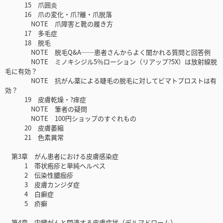
15 爪囲炎
16 爪の変化・爪?離・爪脱落
NOTE 爪障害と靴の履き方
17 多毛症
18 脱毛
NOTE 脱毛Q&A──患者さんからよく聞かれる質問と回答例
NOTE ミノキシジル5％ローション（リアップ?5X）は放射線脱
毛に有効？
NOTE 抗がん薬による睫毛の脱毛に対してビマトプロストは有
効？
19 皮膚乾燥・?痒症
NOTE 筆者の疑問
NOTE 100円ショップのすぐれもの
20 皮膚萎縮
21 色素異常
第3章 がん患者における皮膚感染症
1 帯状疱疹と単純ヘルペス
2 伝染性膿痂疹
3 皮膚カンジダ症
4 白癬症
5 疥癬
第4章 内臓がんと関連する皮膚症状（デルマドローム）