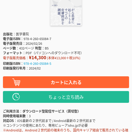
出版社
医学書院
電子版ISBN
978-4-260-65084-7
電子版発売日
2024/02/26
ページ数
432ページ
判型
B5
フォーマット
PDF（パソコンへのダウンロード不可）
¥14,300
電子版販売価格：
(本体¥13,000＋税10％)
印刷版ISBN
978-4-260-05084-5
印刷版発行年月
2024/02
カートに入れる
ちょっと立ち読み
ご利用方法
ダウンロード型配信サービス（買切型）
同時使用端末数
3
対応OS
iOS最新の２世代前まで / Android最新の２世代前まで
※コンテンツの使用にあたり、専用ビューアisho.jpが必要
※Androidは、Android２世代前の端末のうち、国内キャリア経由で販売されている端