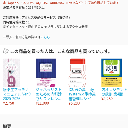
末（Xperia、GALAXY、AQUOS、ARROWS、Nexusなど）にて動作確認しています
必要メモリ容量
238 MB以上
ご利用方法
アクセス型配信サービス（買切型）
同時使用端末数
1
※インターネット経由でのWEBブラウザによるアクセス参照
※導入・利用方法の詳細は
こちら
この商品を買った人は、こんな商品も買っています。
感染症プラチナ
ジェネラリスト
ICU医の素 By
内科レジデント
マニュアル Ver.9
のための内科診
system×重症患
の鉄則 第4版
2025-2026
断リファレン...
者管理レシピ
¥5,280
¥2,750
¥11,000
¥5,280
概要