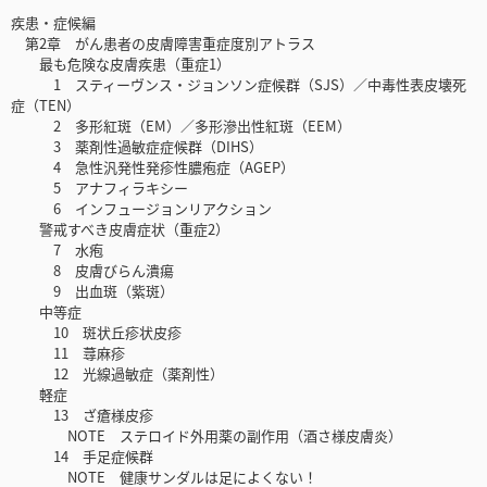
疾患・症候編
第2章 がん患者の皮膚障害重症度別アトラス
最も危険な皮膚疾患（重症1）
1 スティーヴンス・ジョンソン症候群（SJS）／中毒性表皮壊死
症（TEN）
2 多形紅斑（EM）／多形滲出性紅斑（EEM）
3 薬剤性過敏症症候群（DIHS）
4 急性汎発性発疹性膿疱症（AGEP）
5 アナフィラキシー
6 インフュージョンリアクション
警戒すべき皮膚症状（重症2）
7 水疱
8 皮膚びらん潰瘍
9 出血斑（紫斑）
中等症
10 斑状丘疹状皮疹
11 蕁麻疹
12 光線過敏症（薬剤性）
軽症
13 ざ瘡様皮疹
NOTE ステロイド外用薬の副作用（酒さ様皮膚炎）
14 手足症候群
NOTE 健康サンダルは足によくない！