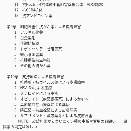
11 抗Nectin-4抗体微小管阻害薬複合体（ADC製剤）
12 抗CCR4抗体
13 抗アンドロゲン薬
第9章 細胞障害性抗がん薬による皮膚障害
1 アルキル化薬
2 白金製剤
3 代謝拮抗薬
4 トポイソメラーゼ阻害薬
5 微小管阻害薬
6 抗腫瘍性抗生物質
7 その他の抗がん薬
第10章 支持療法による皮膚障害
1 抗菌薬・抗ウイルス薬による皮膚障害
2 NSAIDsによる薬疹
3 ステロイドによる皮疹
4 オピオイド（麻薬鎮痛薬）によるかゆみ
5 高尿酸血症治療薬による薬疹
6 降圧薬・抗血栓薬による皮膚障害
7 サプリメント・漢方薬などによる皮膚障害
NOTE 皮膚科医から言いにくい薬の中断や変更のお願い──原
因薬の同定は難しい