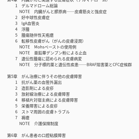
1 デルマドローム総論
NOTE 内臓がんと膠原病──皮膚筋炎と強皮症
2 好中球性皮膚症
3 IgA血管炎
4 浮腫
5 腫瘍随伴性天疱瘡
6 転移性皮膚がん（がんの皮膚浸潤）
NOTE Mohsペーストの使用例
NOTE 亜鉛華デンプン粉による止血
7 遺伝性腫瘍に認められる皮膚病変
NOTE 分子標的薬と遺伝性疾患──BRAF阻害薬とCFC症候群
第5章 がん治療に伴うその他の皮膚障害
1 抗がん薬の血管外漏出
2 造影剤による皮疹
3 放射線治療による皮膚障害
4 移植片対宿主病による皮膚障害
5 栄養障害による皮疹
6 ストマ周囲の皮膚トラブル
7 褥瘡
NOTE 介護保険制度
第6章 がん患者の口腔粘膜障害