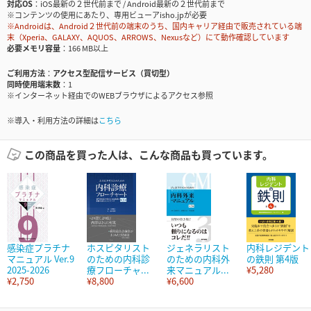
対応OS
iOS最新の２世代前まで / Android最新の２世代前まで
※コンテンツの使用にあたり、専用ビューアisho.jpが必要
※Androidは、Android２世代前の端末のうち、国内キャリア経由で販売されている端
末（Xperia、GALAXY、AQUOS、ARROWS、Nexusなど）にて動作確認しています
必要メモリ容量
166 MB以上
ご利用方法
アクセス型配信サービス（買切型）
同時使用端末数
1
※インターネット経由でのWEBブラウザによるアクセス参照
※導入・利用方法の詳細は
こちら
この商品を買った人は、こんな商品も買っています。
感染症プラチナ
ホスピタリスト
ジェネラリスト
内科レジデント
マニュアル Ver.9
のための内科診
のための内科外
の鉄則 第4版
2025-2026
療フローチャ...
来マニュアル...
¥5,280
¥2,750
¥8,800
¥6,600