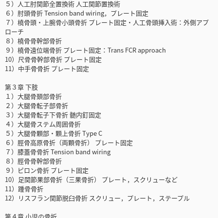
５）人工肘関節全置換術 人工関節置換術
６）肘頭骨折 Tension band wiring，プレート固定
７）橈骨頭・上腕骨小頭骨折 プレート固定・人工骨頭挿入術：外側アプ
ローチ
８）橈骨骨幹部骨折
９）橈骨遠位端骨折 プレート固定：Trans FCR approach
10）尺骨骨幹部骨折 プレート固定
11）中手骨骨折 プレート固定
第３章 下肢
１）大腿骨頚部骨折
２）大腿骨転子部骨折
３）大腿骨転子下骨折 髄内釘固定
４）大腿骨ステム周囲骨折
５）大腿骨顆部・顆上骨折 Type C
６）脛骨高原骨折（両顆骨折） プレート固定
７）膝蓋骨骨折 Tension band wiring
８）脛骨骨幹部骨折
９）ピロン骨折 プレート固定
10）足関節果部骨折（三果骨折） プレート，スクリューなど
11）踵骨骨折
12）リスフラン関節脱臼骨折 スクリュー，プレート，ステープル
第４章 小児の骨折