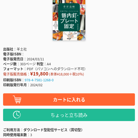
出版社
羊土社
電子版ISBN
電子版発売日
2024/03/11
ページ数
303ページ
判型
A4
フォーマット
PDF（パソコンへのダウンロード不可）
¥19,800
電子版販売価格：
(本体¥18,000＋税10％)
印刷版ISBN
978-4-7581-1268-0
印刷版発行年月
2024/02
カートに入れる
ちょっと立ち読み
ご利用方法
ダウンロード型配信サービス（買切型）
同時使用端末数
3