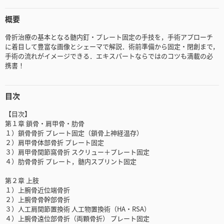
概要
骨折治療の基本となる髄内釘・プレート固定の手技を，手術アプローチ
に着目して豊富な画像とシェーマで解説．術前準備から固定・閉創まで，
手術の流れがイメージできる．エキスパートならではのコツも満載の必
携書！
目次
【目次】
第１章 鎖骨・肩甲骨・肋骨
１）鎖骨骨折 プレート固定（鎖骨上神経温存）
２）肩甲骨体部骨折 プレート固定
３）肩甲骨関節窩骨折 スクリュー＋プレート固定
４）肋骨骨折 プレート，髄内スプリント固定
第２章 上肢
１）上腕骨近位端骨折
２）上腕骨骨幹部骨折
３）人工肩関節置換術 人工物置換術（HA・RSA）
４）上腕骨遠位部骨折（両顆骨折） プレート固定