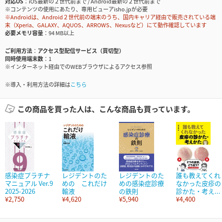
対応OS
iOS最新の２世代前まで / Android最新の２世代前まで
※コンテンツの使用にあたり、専用ビューアisho.jpが必要
※Androidは、Android２世代前の端末のうち、国内キャリア経由で販売されている端
末（Xperia、GALAXY、AQUOS、ARROWS、Nexusなど）にて動作確認しています
必要メモリ容量
94 MB以上
ご利用方法
アクセス型配信サービス（買切型）
同時使用端末数
1
※インターネット経由でのWEBブラウザによるアクセス参照
※導入・利用方法の詳細は
こちら
この商品を買った人は、こんな商品も買っています。
感染症プラチナ
レジデントのた
レジデントのた
誰も教えてくれ
マニュアル Ver.9
めの これだけ
めの感染症診療
なかった皮疹の
2025-2026
輸液
の鉄則
診かた・考え...
¥2,750
¥4,620
¥5,940
¥4,400