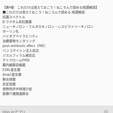
【第4章 これだけは覚えておこう！ねころんで読める用語解説】
■これだけは覚えておこう！ねころんで読める 用語解説
抗菌スペクトル
β-ラクタム系抗菌薬
ニューキノロン・フルオロキノロン・レスピラトリーキノロン
ポーリン孔
バイオアベイラビリティ
治療薬物モニタリング
post-antibiotic effect（PAE）
バンコマイシン注入反応
ジスルフィラム様反応
チトクロームP450
腸内細菌目細菌
ESBL産生菌
AmpC産生菌
肺炎球菌
非定型菌
発熱性好中球減少症
医療介護関連肺炎
isho.jpアプリ