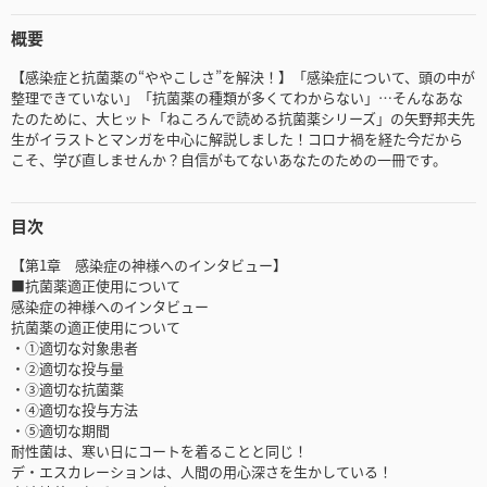
概要
【感染症と抗菌薬の“ややこしさ”を解決！】「感染症について、頭の中が
整理できていない」「抗菌薬の種類が多くてわからない」…そんなあな
たのために、大ヒット「ねころんで読める抗菌薬シリーズ」の矢野邦夫先
生がイラストとマンガを中心に解説しました！コロナ禍を経た今だから
こそ、学び直しませんか？自信がもてないあなたのための一冊です。
目次
【第1章 感染症の神様へのインタビュー】
■抗菌薬適正使用について
感染症の神様へのインタビュー
抗菌薬の適正使用について
・①適切な対象患者
・②適切な投与量
・③適切な抗菌薬
・④適切な投与方法
・⑤適切な期間
耐性菌は、寒い日にコートを着ることと同じ！
デ・エスカレーションは、人間の用心深さを生かしている！