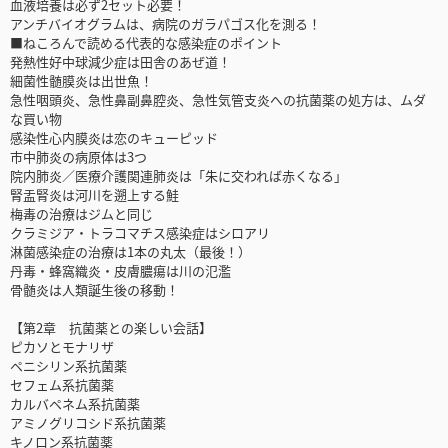
血液培養は必ず2セット必要！
アンチバイオグラムは、病院のガラパゴス化を測る！
■ねころんで読める代表的な感染症のポイント
発熱性好中球減少症は田舎のあぜ道！
細菌性髄膜炎は出世魚！
急性咽頭炎、急性鼻副鼻腔炎、急性気管支炎への抗菌薬の処方は、ムダ
な買い物
感染性心内膜炎は恋のキューピッド
市中肺炎の病原体は3つ
院内肺炎／医療介護関連肺炎は「朱に交われば赤くなる」
腎盂腎炎は河川を遡上する鮭
梅毒の治療はジムと同じ
クラミジア・トラコマチス感染症はシロアリ
淋菌感染症の治療は1本の丸太（最後！）
丹毒・蜂窩織炎・皮膚膿瘍は川の氾濫
骨髄炎は人類誕生後の移動！
【第2章 抗菌薬との楽しい会話】
ピカソとモナリザ
ペニシリン系抗菌薬
セフェム系抗菌薬
カルバペネム系抗菌薬
アミノグリコシド系抗菌薬
キノロン系抗菌薬