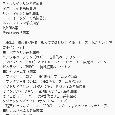
テトラサイクリン系抗菌薬
マクロライド系抗菌薬
リンコマイシン系抗菌薬
ニトロイミダゾール系抗菌薬
ホスホマイシン系抗菌薬
抗MRSA薬
そのほかの抗菌薬
【第3章 抗菌薬が語る「知っててほしい！ 特徴」と「皆に伝えたい！ 重
要ポイント」】
■1. ペニシリン系抗菌薬
ベンジルペニシリン（PCG）：古典的ペニシリン
アンピシリン（ABPC）とアモキシシリン（AMPC）：広域ペニシリン
ピペラシリン（PIPC）：抗緑膿菌ペニシリン
■2. セフェム系抗菌薬
セファゾリン（CEZ）：第1世代セフェム系抗菌薬
セフメタゾール（CMZ）：第2世代セフェム系抗菌薬
セフトリアキソン（CTRX）：第3世代セフェム系抗菌薬
セフタジジム（CAZ）：第3世代セフェム系抗菌薬
セフェピム（CFPM）：第4世代セフェム系抗菌薬
タゾバクタム／セフトロザン（TAZ／CTLZ）
〈新薬〉セフィデロコル（CFDC）：シデロフォアセファロスポリン系
■3. カルバペネム系抗菌薬