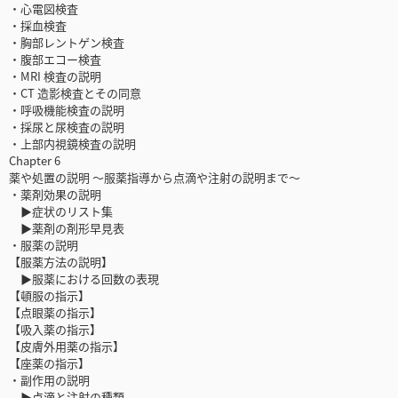
・心電図検査
・採血検査
・胸部レントゲン検査
・腹部エコー検査
・MRI 検査の説明
・CT 造影検査とその同意
・呼吸機能検査の説明
・採尿と尿検査の説明
・上部内視鏡検査の説明
Chapter 6
薬や処置の説明 ～服薬指導から点滴や注射の説明まで～
・薬剤効果の説明
▶症状のリスト集
▶薬剤の剤形早見表
・服薬の説明
【服薬方法の説明】
▶服薬における回数の表現
【頓服の指示】
【点眼薬の指示】
【吸入薬の指示】
【皮膚外用薬の指示】
【座薬の指示】
・副作用の説明
▶点滴と注射の種類