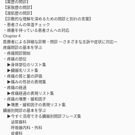
【薬歴の問診】
【家族歴の問診】
【渡航歴の問診】
【宗教的な理解を深めるための問診と別れの言葉】
・患者さんの体温チェック
・順番を待っている患者さんへの対応
Chapter 4
医療者による詳細な診察・問診 ～さまざまな主訴や症状に対応～
疼痛問診の基本を学ぶ
・疼痛問診開始
・疼痛の部位
▶身体部位のリスト集
▶臓器名リスト集
・疼痛の質と量の評価
▶痛みの性状の表現集
・疼痛の経過
▶疼痛経過の表現リスト集
・疼痛の増悪・緩和因子
▶増悪・緩和因子の表現リスト集
臓器別問診の基本を学ぶ
▶今すぐ活用できる臓器別問診フレーズ集
泌尿器科
呼吸器内科・外科
皮膚科