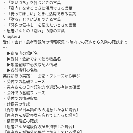
・「あいづち」を打つときの言葉
・「案内」をするときに活用できる言葉
・「待ってほしい」ときに活用できる言葉
・「謝る」ときに活用できる言葉
・「感謝の気持ち」を伝えたいときの言葉
・患者さんとの「別れ」の際の言葉
Chapter 2
受付・会計・患者登録時の情報収集 ～院内での案内から入院の確認まで
～
▶病院内の場所名
▶受付・会計でよく使う物品名
▶患者登録で必要な記入情報
▶各診療科の名称
英語診療の実践！ 会話・フレーズから学ぶ
・受付での基礎フレーズ
・患者さんの日本語能力や通訳の有無の確認
・会計での基礎フレーズ
・受付での情報収集
・診察券の作成
【問診票が日本語のみの用意しかない場合】
【患者さんが診察券を忘れてしまった場合】
・健康保険証の確認
【患者さんが健康保険証を持参した場合】
【患者さんが海外の保険に加入している場合】