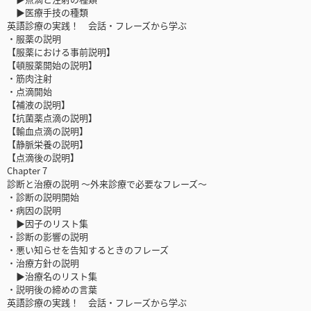
▶医療手技の種類
英語診療の実践！ 会話・フレーズから学ぶ
・服薬の説明
【服薬における事前説明】
【頓服薬開始の説明】
・筋肉注射
・点滴開始
【補液の説明】
【抗菌薬点滴の説明】
【輸血点滴の説明】
【静脈栄養の説明】
【点滴後の説明】
Chapter 7
診断と治療の説明 ～外来診療で必要なフレーズ～
・診断の説明開始
・病因の説明
▶因子のリスト集
・診断の影響の説明
・悪い知らせを告知するときのフレーズ
・治療方針の説明
▶治療名のリスト集
・説明後の締めの言葉
英語診療の実践！ 会話・フレーズから学ぶ