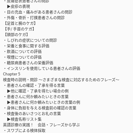
・皮膚症状患者さんの問診
▶皮疹の表現
・目の充血・痛みがある患者さんの問診
・外傷・骨折・打撲患者さんの問診
【足首と腕のケガ】
【手/ 手首のケガ】
【頭部のケガ】
・しびれの症状についての問診
・栄養と食事に関する評価
・飲酒についての評価
・喫煙についての評価
・糖尿病患者さんの栄養評価
・インスリンを使用している患者さんの評価
Chapter 5
検査時の説明・問診 ～さまざまな検査に対応するためのフレーズ～
・患者さんの確認・了承を得る言葉
▶他に確認・了承を得たい場合の例
・患者さんに何か頼みたいときの言葉
▶患者さんに何か頼みたいときの言葉の例
・身体に負担を与える検査前の確認の言葉
・検査後のあいさつとお礼の言葉
▶検査名称リスト集
英語診療の実践！ 会話・フレーズから学ぶ
・スワブによる検体採取