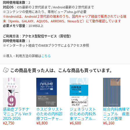
同時使用端末数
2
対応OS
iOS最新の２世代前まで / Android最新の２世代前まで
※コンテンツの使用にあたり、専用ビューアisho.jpが必要
※Androidは、Android２世代前の端末のうち、国内キャリア経由で販売されている端
末（Xperia、GALAXY、AQUOS、ARROWS、Nexusなど）にて動作確認しています
必要メモリ容量
10 MB以上
ご利用方法
アクセス型配信サービス（買切型）
同時使用端末数
1
※インターネット経由でのWEBブラウザによるアクセス参照
※導入・利用方法の詳細は
こちら
この商品を買った人は、こんな商品も買っています。
感染症プラチナ
ホスピタリスト
ジェネラリスト
総合内科病棟マ
マニュアル Ver.9
のための内科診
のための内科外
ニュアル 疾患
2025-2026
療フローチャ...
来マニュアル...
ごとの管理
¥2,750
¥8,800
¥6,600
¥6,160