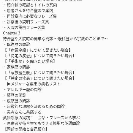
・紹介状の確認とトイレの案内
・患者さんを待合室まで案内
・再診案内に必要なフレーズ集
・診察後の説明フレーズ集
・入院の説明フレーズ集
Chapter 3
待合室や入院時の簡単な問診 ～既往歴から宗教のことまで～
・既往歴の問診
【「病気全般」について聞きたい場合】
【「特定の疾患」について聞きたい場合】
【「手術歴」を聞きたい場合】
・家族歴の問診
【「家族歴全般」について聞きたい場合】
【「特定の疾患」について聞きたい場合】
▶メジャーな疾患の病名リスト
・アレルギー歴の問診
・薬歴の問診
・渡航歴の問診
・宗教的な理解を深めるための問診
・患者さんに共感する
英語診療の実践！ 会話・フレーズから学ぶ
・医療者が待合室でもできる簡単な英語問診
【問診の開始と自己紹介】