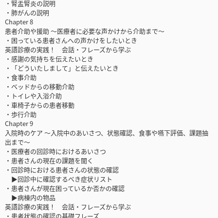
・腎盂腎炎の説明
・肺がんの説明
Chapter 8
患者介助や援助 ～医療者に必要な声かけから介助まで～
・困っている患者さんへの声かけをしたいとき
英語診療の実践！ 会話・フレーズから学ぶ
・感謝の気持ちを伝えたいとき
・「どういたしまして」と伝えたいとき
・食事介助
・ベッドからの移動介助
・トイレや入浴介助
・車椅子からの患者移動
・歩行介助
Chapter 9
入院時のケア ～入院中のあいさつ、状態確認、食事や嚥下評価、課題抽
出まで～
・医療者の回診時におけるあいさつ
・患者さんの現在の課題を聞く
・回診時における患者さんの状態の確認
▶回診中に確認するべき症状リスト
・患者さんが現在困っているか否かの確認
▶病棟内の物品
英語診療の実践！ 会話・フレーズから学ぶ
・患者状態の確認の基礎フレーズ