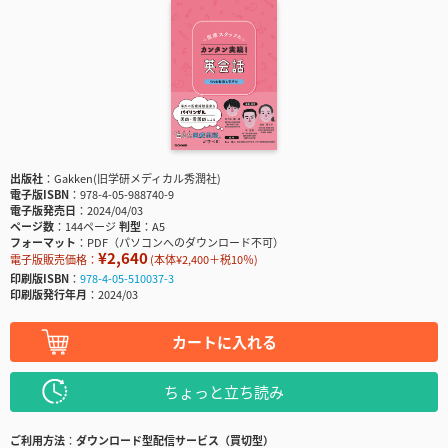
出版社
Gakken(旧学研メディカル秀潤社)
電子版ISBN
978-4-05-988740-9
電子版発売日
2024/04/03
ページ数
144ページ
判型
A5
フォーマット
PDF（パソコンへのダウンロード不可）
¥2,640
電子版販売価格：
(本体¥2,400＋税10％)
印刷版ISBN
978-4-05-510037-3
印刷版発行年月
2024/03
カートに入れる
ちょっと立ち読み
ご利用方法
ダウンロード型配信サービス（買切型）