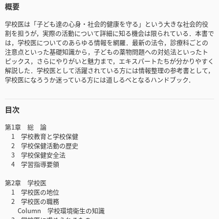
概要
学校医は「子ども達の心身・社会的健康を守る」という大きな社会的役
割を担うが，実際の活動について詳細に知る機会は限られている．本書で
は，学校医についてのあらゆる情報を網羅．最新の法令，診療科ごとの
注意点といった基礎知識から，子どもの薬物問題への対処法といったト
ピックス，さらにやりがいと魅力まで，エキスパートたちが分かりやすく
解説した．学校医として活躍されている方には情報整理の参考書として，
学校医になろうか迷っている方には道しるべとなるハンドブック．
目次
第1章 総 論
1 学校教育と学校保健
2 学校保健活動の歴史
3 学校保健安全法
4 学習指導要領
第2章 学校医
1 学校医の地位
2 学校医の職務
Column 学校環境衛生の知識