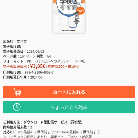
出版社
文光堂
電子版ISBN
電子版発売日
2024/06/03
ページ数
164ページ
判型
A4
フォーマット
PDF（パソコンへのダウンロード不可）
¥3,850
電子版販売価格：
(本体¥3,500＋税10％)
印刷版ISBN
978-4-8306-4008-7
印刷版発行年月
2024/06
カートに入れる
ちょっと立ち読み
ご利用方法
ダウンロード型配信サービス（買切型）
同時使用端末数
2
対応OS
iOS最新の２世代前まで / Android最新の２世代前まで
※コンテンツの使用にあたり、専用ビューアisho.jpが必要