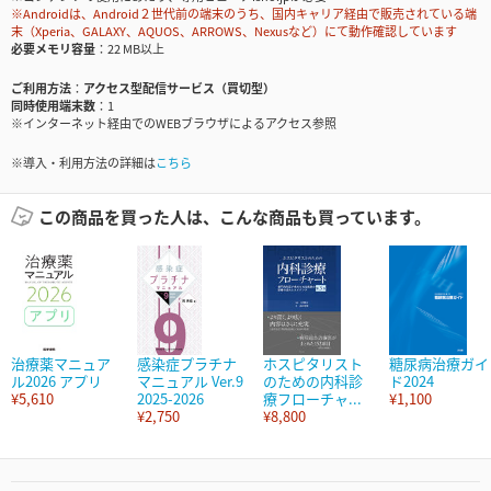
※Androidは、Android２世代前の端末のうち、国内キャリア経由で販売されている端
末（Xperia、GALAXY、AQUOS、ARROWS、Nexusなど）にて動作確認しています
必要メモリ容量
22 MB以上
ご利用方法
アクセス型配信サービス（買切型）
同時使用端末数
1
※インターネット経由でのWEBブラウザによるアクセス参照
※導入・利用方法の詳細は
こちら
この商品を買った人は、こんな商品も買っています。
治療薬マニュア
感染症プラチナ
ホスピタリスト
糖尿病治療ガイ
ル2026 アプリ
マニュアル Ver.9
のための内科診
ド2024
¥5,610
2025-2026
療フローチャ...
¥1,100
¥2,750
¥8,800