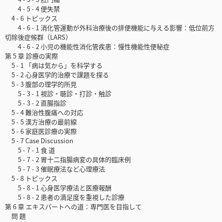
4 - 5 - 4 便失禁
4 - 6 トピックス
4 - 6 - 1 消化管運動が外科治療後の排便機能に与える影響：低位前方
切除後症候群（LARS）
4 - 6 - 2 小児の機能性消化管疾患：慢性機能性便秘症
第 5 章 診療の実際
5 - 1 「病は気から」を科学する
5 - 2 心身医学的治療で課題を探る
5 - 3 腹部の理学的所見
5 - 3 - 1 視診・聴診・打診・触診
5 - 3 - 2 直腸指診
5 - 4 難治性腹痛への対応
5 - 5 漢方治療の最前線
5 - 6 家庭医診療の実際
5 - 7 Case Discussion
5 - 7 - 1 食 道
5 - 7 - 2 胃十二指腸病変の具体的臨床例
5 - 7 - 3 催眠療法など心理療法
5 - 8 トピックス
5 - 8 - 1 心身医学療法と医療報酬
5 - 8 - 2 患者の満足度を重視した診療
第 6 章 エキスパートへの道：専門医を目指して
問 題