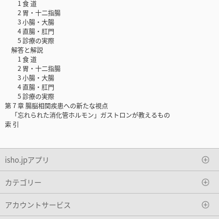
1 食 道
2 胃・十二指腸
3 小腸・大腸
4 直腸・肛門
5 診療の実際
解答と解説
1 食 道
2 胃・十二指腸
3 小腸・大腸
4 直腸・肛門
5 診療の実際
第 7 章 腸脳相関疾患への新たな視点
「忘れられた消化管ホルモン」ガストロンが教えるもの
索 引
isho.jpアプリ
カテゴリー
アカウントサービス