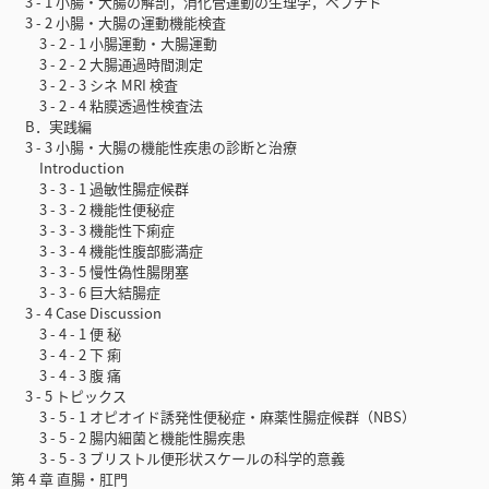
3 - 1 小腸・大腸の解剖，消化管運動の生理学，ペプチド
3 - 2 小腸・大腸の運動機能検査
3 - 2 - 1 小腸運動・大腸運動
3 - 2 - 2 大腸通過時間測定
3 - 2 - 3 シネ MRI 検査
3 - 2 - 4 粘膜透過性検査法
B．実践編
3 - 3 小腸・大腸の機能性疾患の診断と治療
Introduction
3 - 3 - 1 過敏性腸症候群
3 - 3 - 2 機能性便秘症
3 - 3 - 3 機能性下痢症
3 - 3 - 4 機能性腹部膨満症
3 - 3 - 5 慢性偽性腸閉塞
3 - 3 - 6 巨大結腸症
3 - 4 Case Discussion
3 - 4 - 1 便 秘
3 - 4 - 2 下 痢
3 - 4 - 3 腹 痛
3 - 5 トピックス
3 - 5 - 1 オピオイド誘発性便秘症・麻薬性腸症候群（NBS）
3 - 5 - 2 腸内細菌と機能性腸疾患
3 - 5 - 3 ブリストル便形状スケールの科学的意義
第 4 章 直腸・肛門