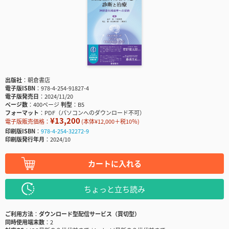
出版社
朝倉書店
電子版ISBN
978-4-254-91827-4
電子版発売日
2024/11/20
ページ数
400ページ
判型
B5
フォーマット
PDF（パソコンへのダウンロード不可）
¥13,200
電子版販売価格：
(本体¥12,000＋税10％)
印刷版ISBN
978-4-254-32272-9
印刷版発行年月
2024/10
カートに入れる
ちょっと立ち読み
ご利用方法
ダウンロード型配信サービス（買切型）
同時使用端末数
2