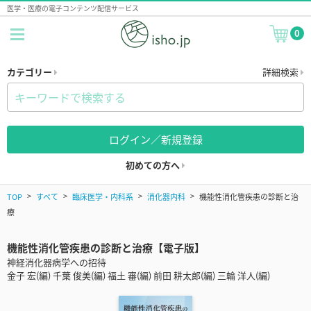
医学・医療の電子コンテンツ配信サービス
0
カテゴリー
詳細検索
ログイン／新規登録
初めての方へ
TOP
すべて
臨床医学・内科系
消化器内科
機能性消化管疾患の診断と治
療
機能性消化管疾患の診断と治療【電子版】
神経消化器病学への招待
金子 宏(編) 千葉 俊美(編) 福土 審(編) 前田 耕太郎(編) 三輪 洋人(編)