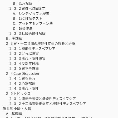
B．飲水試験
2 - 2 - 2 胃排出時間測定
A．シンチグラフィ検査
B．13C 呼気テスト
C．アセトアミノフェン法
D．超音波法
2 - 2 - 3 粘膜透過性試験
B．実践編
2 - 3 胃・十二指腸の機能性疾患の診断と治療
2 - 3 - 1 機能性ディスペプシア
2 - 3 - 2 げっぷ障害
2 - 3 - 3 悪心・嘔吐障害
2 - 3 - 4 反芻症候群
2 - 3 - 5 胃不全麻痺
2 - 4 Case Discussion
2 - 4 - 1 胃もたれ
2 - 4 - 2 心窩部痛
2 - 4 - 3 悪心・嘔吐
2 - 5 トピックス
2 - 5 - 1 遺伝子多型と機能性ディスペプシア
2 - 5 - 2 十二指腸微細炎症と機能性ディスペプシア
第 3 章 小腸・大腸
A．基礎編