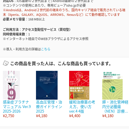
対応OS
iOS最新の２世代前まで / Android最新の２世代前まで
※コンテンツの使用にあたり、専用ビューアisho.jpが必要
※Androidは、Android２世代前の端末のうち、国内キャリア経由で販売されている端
末（Xperia、GALAXY、AQUOS、ARROWS、Nexusなど）にて動作確認しています
必要メモリ容量
168 MB以上
ご利用方法
アクセス型配信サービス（買切型）
同時使用端末数
1
※インターネット経由でのWEBブラウザによるアクセス参照
※導入・利用方法の詳細は
こちら
この商品を買った人は、こんな商品も買っています。
感染症プラチナ
高血圧管理・治
緩和治療薬の考
膵・消化管神経
マニュアル Ver.9
療ガイドライン
え方、使い方
内分泌腫瘍
2025-2026
2025
ver.4 4版
（NEN）診療...
¥2,750
¥4,180
¥4,400
¥4,180