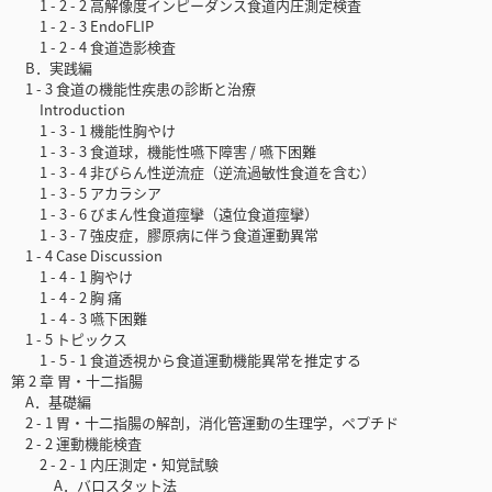
1 - 2 - 2 高解像度インピーダンス食道内圧測定検査
1 - 2 - 3 EndoFLIP
1 - 2 - 4 食道造影検査
B．実践編
1 - 3 食道の機能性疾患の診断と治療
Introduction
1 - 3 - 1 機能性胸やけ
1 - 3 - 3 食道球，機能性嚥下障害 / 嚥下困難
1 - 3 - 4 非びらん性逆流症（逆流過敏性食道を含む）
1 - 3 - 5 アカラシア
1 - 3 - 6 びまん性食道痙攣（遠位食道痙攣）
1 - 3 - 7 強皮症，膠原病に伴う食道運動異常
1 - 4 Case Discussion
1 - 4 - 1 胸やけ
1 - 4 - 2 胸 痛
1 - 4 - 3 嚥下困難
1 - 5 トピックス
1 - 5 - 1 食道透視から食道運動機能異常を推定する
第 2 章 胃・十二指腸
A．基礎編
2 - 1 胃・十二指腸の解剖，消化管運動の生理学，ペプチド
2 - 2 運動機能検査
2 - 2 - 1 内圧測定・知覚試験
A．バロスタット法