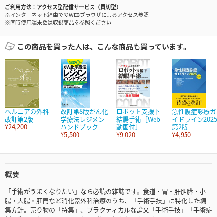
ご利用方法
アクセス型配信サービス（買切型）
※インターネット経由でのWEBブラウザによるアクセス参照
※同時使用端末数は収録商品を参照ください
この商品を買った人は、こんな商品も買っています。
ヘルニアの外科
改訂第8版がん化
ロボット支援下
急性腹症診療ガ
改訂第2版
学療法レジメン
結腸手術［Web
イドライン2025
¥24,200
ハンドブック
動画付］
第2版
¥5,500
¥9,020
¥4,950
概要
「手術がうまくなりたい」なら必読の雑誌です。食道・胃・肝胆膵・小
腸・大腸・肛門など消化器外科治療のうち、「手術手技」に特化した編
集方針。売り物の「特集」、プラクティカルな論文「手術手技」「手術症