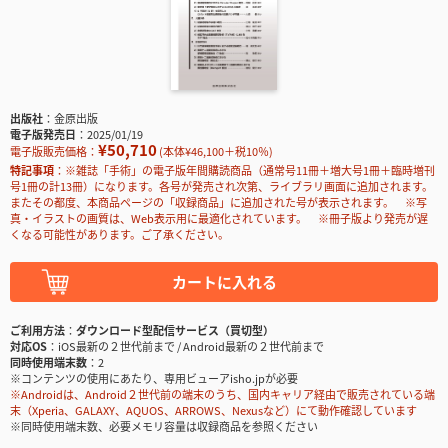
出版社
金原出版
電子版発売日
2025/01/19
¥50,710
電子版販売価格：
(本体¥46,100＋税10％)
特記事項
※雑誌「手術」の電子版年間購読商品（通常号11冊＋増大号1冊＋臨時増刊
号1冊の計13冊）になります。各号が発売され次第、ライブラリ画面に追加されます。
またその都度、本商品ページの「収録商品」に追加された号が表示されます。 ※写
真・イラストの画質は、Web表示用に最適化されています。 ※冊子版より発売が遅
くなる可能性があります。ご了承ください。
カートに入れる
ご利用方法
ダウンロード型配信サービス（買切型）
対応OS
iOS最新の２世代前まで / Android最新の２世代前まで
同時使用端末数
2
※コンテンツの使用にあたり、専用ビューアisho.jpが必要
※Androidは、Android２世代前の端末のうち、国内キャリア経由で販売されている端
末（Xperia、GALAXY、AQUOS、ARROWS、Nexusなど）にて動作確認しています
※同時使用端末数、必要メモリ容量は収録商品を参照ください