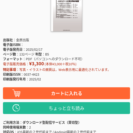
出版社
金原出版
電子版ISBN
電子版発売日
2025/02/17
ページ数
132ページ
判型
B5
フォーマット
PDF（パソコンへのダウンロード不可）
¥3,300
電子版販売価格：
(本体¥3,000＋税10％)
特記事項
写真・イラストの画質は，Web表示用に最適化されています。
印刷版ISSN
0037-4423
印刷版発行年月
2025/02
カートに入れる
ちょっと立ち読み
ご利用方法
ダウンロード型配信サービス（買切型）
同時使用端末数
2
対応OS
iOS最新の２世代前まで / Android最新の２世代前まで