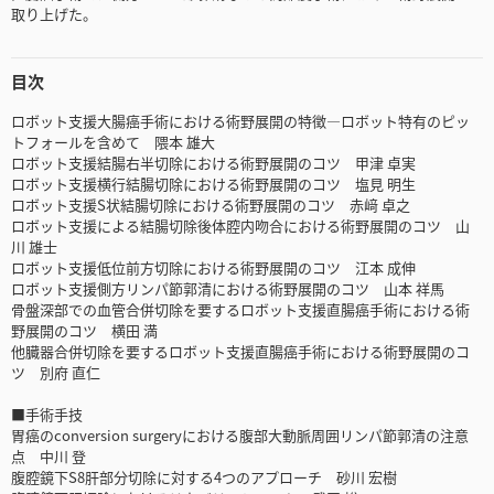
取り上げた。
目次
ロボット支援大腸癌手術における術野展開の特徴―ロボット特有のピッ
トフォールを含めて 隈本 雄大
ロボット支援結腸右半切除における術野展開のコツ 甲津 卓実
ロボット支援横行結腸切除における術野展開のコツ 塩見 明生
ロボット支援S状結腸切除における術野展開のコツ 赤﨑 卓之
ロボット支援による結腸切除後体腔内吻合における術野展開のコツ 山
川 雄士
ロボット支援低位前方切除における術野展開のコツ 江本 成伸
ロボット支援側方リンパ節郭清における術野展開のコツ 山本 祥馬
骨盤深部での血管合併切除を要するロボット支援直腸癌手術における術
野展開のコツ 横田 満
他臓器合併切除を要するロボット支援直腸癌手術における術野展開のコ
ツ 別府 直仁
■手術手技
胃癌のconversion surgeryにおける腹部大動脈周囲リンパ節郭清の注意
点 中川 登
腹腔鏡下S8肝部分切除に対する4つのアプローチ 砂川 宏樹