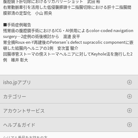
腹腔鏡下肝切除におけるリカバリーショット 武田 裕
右胃動脈牽引を活用した低侵襲膵頭十二指腸切除における肝十二指腸間
膜郭清の定型化 小山 照央
■手術症例報告
残胃癌の腹腔鏡手術におけるICG・AI併用によるcolor-coded navigation
surgery―2症例の術後検討から 渡邊 良平
胃全摘Roux-en-Y再建後のPetersen's defect supracolic componentに嵌
頓した結腸内ヘルニアの1例 安次富 駿介
回腸導管ストーマの傍ストーマヘルニアに対してKeyhole法を施行した2
例 碓井 彰大
isho.jpアプリ
カテゴリー
アカウントサービス
ヘルプ＆ガイド
シリアル番号をお持ちの方