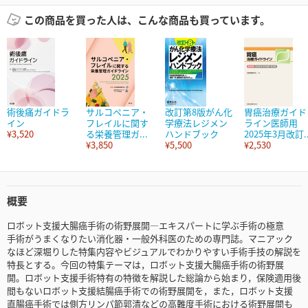
この商品を買った人は、こんな商品も買っています。
術後痛ガイドラ
サルコペニア・
改訂第8版がん化
胃癌治療ガイド
イン
フレイルに関す
学療法レジメン
ライン医師用
¥3,520
る栄養管理ガ...
ハンドブック
2025年3月改訂..
¥3,850
¥5,500
¥2,530
概要
ロボット支援大腸癌手術の術野展開―エキスパートに学ぶ手術の極意
手術がうまくなりたい消化器・一般外科医のための専門誌。マニアック
なほど深堀りした特集内容やビジュアルでわかりやすい手術手技の解説を
特長とする。今回の特集テーマは，ロボット支援大腸癌手術の術野展
開。ロボット支援手術特有の特徴を解説した総論から始まり，保険適用後
間もないロボット支援結腸癌手術での術野展開を，また，ロボット支援
直腸癌手術では側方リンパ節郭清などの高難度手術における術野展開も