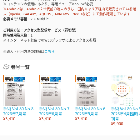
※コンテンツの使用にあたり、専用ビューアisho.jpが必要
※Androidは、Android２世代前の端末のうち、国内キャリア経由で販売されている端
末（Xperia、GALAXY、AQUOS、ARROWS、Nexusなど）にて動作確認しています
必要メモリ容量
256 MB以上
ご利用方法
アクセス型配信サービス（買切型）
同時使用端末数
1
※インターネット経由でのWEBブラウザによるアクセス参照
※導入・利用方法の詳細は
こちら
巻号一覧
手術 Vol.80 No.8
手術 Vol.80 No.7
手術 Vol.80 No.6
手術 Vol.80 No.
2026年7月号
2026年6月号
2026年5月号
2026年4月臨時
¥3,410
¥3,410
¥3,410
刊号
¥9,900