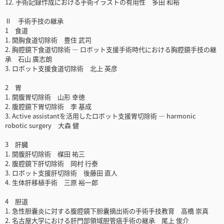
12. 手術記録作成における手術イラストの有用性 多田 和裕
Ⅱ 手術手技の継承
1 食道
1. 開胸食道切除術 豊住 武司
2. 胸腔鏡下食道切除術 ― ロボット支援手術時代における胸腔鏡手技の継
承 石山 廣志朗
3. ロボット支援食道切除術 北上 英彦
2 胃
1. 開腹胃切除術 山形 幸徳
2. 腹腔鏡下胃切除術 李 基成
3. Active assistantを活用したロボット支援胃切除術 ― harmonic
robotic surgery 大森 健
3 肝臓
1. 開腹肝切除術 楳田 祐三
2. 腹腔鏡下肝切除術 岡村 行泰
3. ロボット支援肝切除術 後藤田 直人
4. 生体肝移植手術 三原 裕一郎
4 胆道
1. 急性胆囊炎に対する腹腔鏡下胆囊摘出術の手術手技教育 高橋 崇真
2. 名古屋大学における肝門部領域胆管癌手術の継承 尾上 俊介