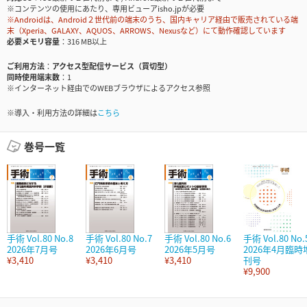
※コンテンツの使用にあたり、専用ビューアisho.jpが必要
※Androidは、Android２世代前の端末のうち、国内キャリア経由で販売されている端
末（Xperia、GALAXY、AQUOS、ARROWS、Nexusなど）にて動作確認しています
必要メモリ容量
316 MB以上
ご利用方法
アクセス型配信サービス（買切型）
同時使用端末数
1
※インターネット経由でのWEBブラウザによるアクセス参照
※導入・利用方法の詳細は
こちら
巻号一覧
手術 Vol.80 No.8
手術 Vol.80 No.7
手術 Vol.80 No.6
手術 Vol.80 No.
2026年7月号
2026年6月号
2026年5月号
2026年4月臨時
¥3,410
¥3,410
¥3,410
刊号
¥9,900