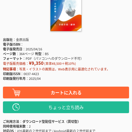
出版社
金原出版
電子版ISBN
電子版発売日
2025/04/16
ページ数
364ページ
判型
B5
フォーマット
PDF（パソコンへのダウンロード不可）
¥9,350
電子版販売価格：
(本体¥8,500＋税10％)
特記事項
写真・イラストの画質は，Web表示用に最適化されています。
印刷版ISSN
0037-4423
印刷版発行年月
2025/04
カートに入れる
ちょっと立ち読み
ご利用方法
ダウンロード型配信サービス（買切型）
同時使用端末数
2
対応OS
iOS最新の２世代前まで / Android最新の２世代前まで