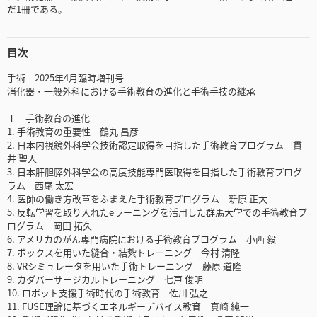
だ1冊である。
目次
手術 2025年4月臨時増刊号
消化器・一般外科における手術教育の進化と手術手技の継承
Ⅰ 手術教育の進化
1. 手術教育の重要性 鶴丸 昌彦
2. 日本内視鏡外科学会技術認定取得を目指した手術教育プログラム 貫
井 聖人
3. 日本肝胆膵外科学会の高度技能専門医取得を目指した手術教育プログ
ラム 西尾 太宏
4. 医師の働き方改革をふまえた手術教育プログラム 新原 正大
5. 反転学習を取り入れたeラーニングを活用した群馬大学での手術教育プ
ログラム 岡田 拓久
6. アメリカのがん専門病院における手術教育プログラム 小西 毅
7. ボックスを用いた縫合・結紮トレーニング 今村 清隆
8. VRシミュレータを用いた手術トレーニング 藤原 道隆
9. カダバーサージカルトレーニング 七戸 俊明
10. ロボット支援手術時代の手術教育 佐川 弘之
11. FUSE理論に基づくエネルギーデバイス教育 真崎 純一