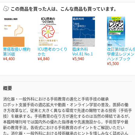
この商品を買った人は、こんな商品も買っています。
胃癌取扱い規約
ICU思考のつくり
臨床外科
改訂第8版がん
第16版
かた
Vol.81 No.1
学療法レジメン
¥4,400
¥4,840
¥5,940
ハンドブック
¥5,500
概要
消化器・一般外科における手術教育の進化と手術手技の継承
ロボット支援手術の適応拡大や動画・オンライン学習の普及，医師の働
き方改革など，従来と大きく異なる環境で先達の賜物である技術（手術手
技）を継承する。手術教育の在り方が進化するのは当然の帰結であるが，
本臨時増刊号では国内外の優れた指導者や先進施設から，手術哲学や最
新の教育手法，各術式における手術教育のポイントをご解説いただい
た。消化器・一般外科における技術継承のヒントを惜しみなく詰め込ん