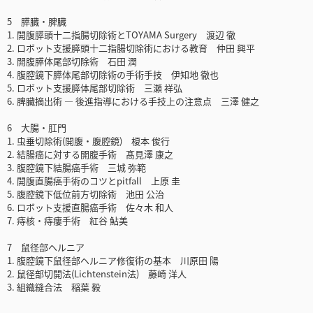
5 膵臓・脾臓
1. 開腹膵頭十二指腸切除術とTOYAMA Surgery 渡辺 徹
2. ロボット支援膵頭十二指腸切除術における教育 仲田 興平
3. 開腹膵体尾部切除術 石田 潤
4. 腹腔鏡下膵体尾部切除術の手術手技 伊知地 徹也
5. ロボット支援膵体尾部切除術 三瀬 祥弘
6. 脾臓摘出術 ― 後進指導における手技上の注意点 三澤 健之
6 大腸・肛門
1. 虫垂切除術(開腹・腹腔鏡) 榎本 俊行
2. 結腸癌に対する開腹手術 髙見澤 康之
3. 腹腔鏡下結腸癌手術 三城 弥範
4. 開腹直腸癌手術のコツとpitfall 上原 圭
5. 腹腔鏡下低位前方切除術 池田 公治
6. ロボット支援直腸癌手術 佐々木 和人
7. 痔核・痔瘻手術 紅谷 鮎美
7 鼠径部ヘルニア
1. 腹腔鏡下鼠径部ヘルニア修復術の基本 川原田 陽
2. 鼠径部切開法(Lichtenstein法) 藤崎 洋人
3. 組織縫合法 稲葉 毅