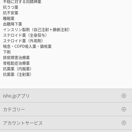
不穏に対する向精神薬
抗うつ薬
抗不安薬
睡眠薬
血糖降下薬
インスリン製剤（自己注射＋静脈注射）
ステロイド薬（全身投与）
ステロイド薬（外用剤）
喘息・COPD吸入薬・鎮咳薬
下剤
排尿障害治療薬
骨粗鬆症治療薬
抗菌薬（内服薬）
抗菌薬（注射薬）
isho.jpアプリ
カテゴリー
アカウントサービス