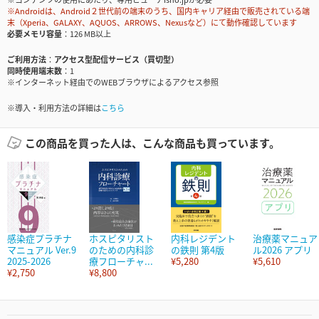
※Androidは、Android２世代前の端末のうち、国内キャリア経由で販売されている端
末（Xperia、GALAXY、AQUOS、ARROWS、Nexusなど）にて動作確認しています
必要メモリ容量
126 MB以上
ご利用方法
アクセス型配信サービス（買切型）
同時使用端末数
1
※インターネット経由でのWEBブラウザによるアクセス参照
※導入・利用方法の詳細は
こちら
この商品を買った人は、こんな商品も買っています。
感染症プラチナ
ホスピタリスト
内科レジデント
治療薬マニュア
マニュアル Ver.9
のための内科診
の鉄則 第4版
ル2026 アプリ
2025-2026
療フローチャ...
¥5,280
¥5,610
¥2,750
¥8,800