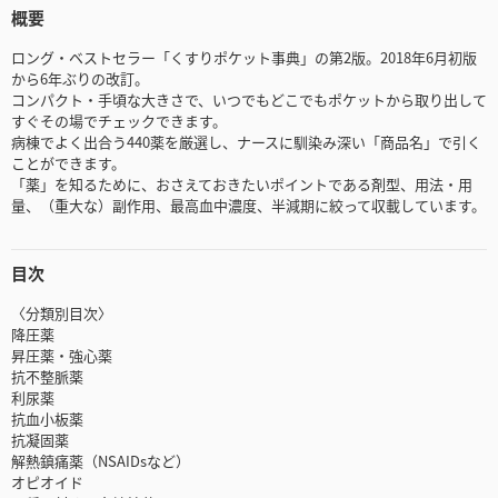
概要
ロング・ベストセラー「くすりポケット事典」の第2版。2018年6月初版
から6年ぶりの改訂。
コンパクト・手頃な大きさで、いつでもどこでもポケットから取り出して
すぐその場でチェックできます。
病棟でよく出合う440薬を厳選し、ナースに馴染み深い「商品名」で引く
ことができます。
「薬」を知るために、おさえておきたいポイントである剤型、用法・用
量、（重大な）副作用、最高血中濃度、半減期に絞って収載しています。
目次
〈分類別目次〉
降圧薬
昇圧薬・強心薬
抗不整脈薬
利尿薬
抗血小板薬
抗凝固薬
解熱鎮痛薬（NSAIDsなど）
オピオイド