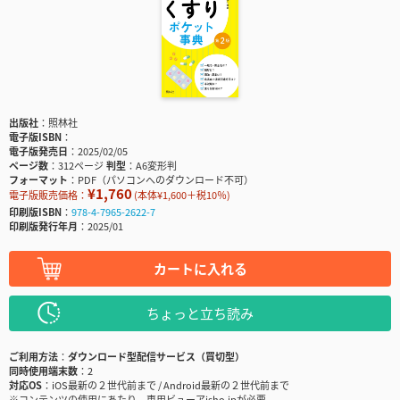
出版社
照林社
電子版ISBN
電子版発売日
2025/02/05
ページ数
312ページ
判型
A6変形判
フォーマット
PDF（パソコンへのダウンロード不可）
¥1,760
電子版販売価格：
(本体¥1,600＋税10％)
印刷版ISBN
978-4-7965-2622-7
印刷版発行年月
2025/01
カートに入れる
ちょっと立ち読み
ご利用方法
ダウンロード型配信サービス（買切型）
同時使用端末数
2
対応OS
iOS最新の２世代前まで / Android最新の２世代前まで
※コンテンツの使用にあたり、専用ビューアisho.jpが必要