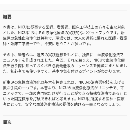
概要
本書は、NICUに従事する医師、看護師、臨床工学技士の方々を主な対象
とした、NICUにおける血液浄化療法の実践的なポケットブックです。新
生児の急性血液浄化は特殊で、現場では、大人の透析に慣れた医師・看護
師・臨床工学技士でも、不安に思うことが多いです。
その中、筆者らは、過去の実践経験をもとに、独自に「血液浄化療法マ
ニュアル」を作成されました。今回、それを踏まえ、NICUで血液浄化療
法を行う際に知っておくべき必要最低限のエッセンスを簡潔にまとめまし
た。初心者でも使いやすく、基本や気を付けるポイントがわかります。
新生児の急性血液浄化は基本を押さえれば、NICUの治療選択肢を広げる
救命手段の一つです。本書より、NICUの血液浄化療法が「ニッチで、マ
ニアックで、一部の専門家だけが行うことができる特殊な治療である」と
いった固定概念を打破できればと考えます。NICUに所属する医師・医療
者にとって、安全な血液浄化療法の提供を助ける一冊となるでしょう。
目次