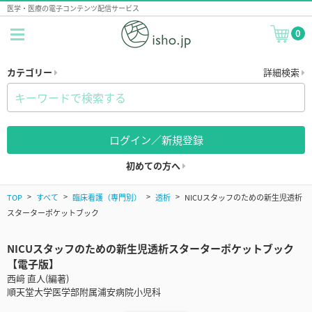
医学・医療の電子コンテンツ配信サービス
0
カテゴリー
詳細検索
ログイン／新規登録
初めての方へ
TOP
すべて
臨床看護（専門別）
透析
NICUスタッフのための新生児透析
スターターポケットブック
NICUスタッフのための新生児透析スターターポケットブック
【電子版】
西﨑 直人(編著)
順天堂大学医学部附属浦安病院小児科