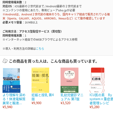
同時使用端末数
2
対応OS
iOS最新の２世代前まで / Android最新の２世代前まで
※コンテンツの使用にあたり、専用ビューアisho.jpが必要
※Androidは、Android２世代前の端末のうち、国内キャリア経由で販売されている端
末（Xperia、GALAXY、AQUOS、ARROWS、Nexusなど）にて動作確認しています
必要メモリ容量
16 MB以上
ご利用方法
アクセス型配信サービス（買切型）
同時使用端末数
1
※インターネット経由でのWEBブラウザによるアクセス参照
※導入・利用方法の詳細は
こちら
この商品を買った人は、こんな商品も買っています。
より理解を深め
妊娠と授乳 第4
乳幼児健診マニ
ICU医の素 By
る！体液電解質
版
ュアル 第7版
system×重症
異常と輸液...
¥9,900
¥3,520
者管理レシピ
¥5,940
¥5,280