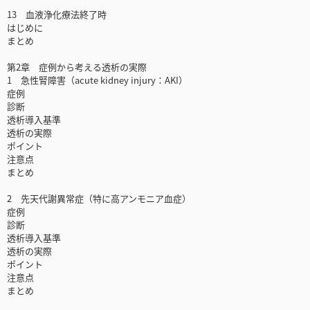
13 血液浄化療法終了時
はじめに
まとめ
第2章 症例から考える透析の実際
1 急性腎障害（acute kidney injury：AKI）
症例
診断
透析導入基準
透析の実際
ポイント
注意点
まとめ
2 先天代謝異常症（特に高アンモニア血症）
症例
診断
透析導入基準
透析の実際
ポイント
注意点
まとめ