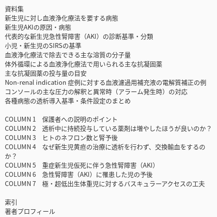
資料集
新生児に対し血液浄化療法を要する病態
新生児AKIの原因・病態
代表的な新生児急性腎障害（AKI）の診断基準・分類
小児・新生児のSIRSの基準
血液浄化療法で除去できる主な溶質の分子量
体外循環による血液浄化療法で用いられる主な抗凝固薬
主な抗凝固薬の投与量の目安
Non-renal indication 症例に対する血液濾過用補充液の電解質補正の例
コンソールの主な圧力の解釈と異常時（アラーム発生時）の対応
各種病態の透析導入基準・条件設定のまとめ
COLUMN 1 保護者への説明のポイント
COLUMN 2 透析中に持続投与している薬剤は増やしたほうが良いのか？
COLUMN 3 ヒトのネフロン数と腎予後
COLUMN 4 なぜ新生児黄疸の治療に透析を行わず、交換輸血をするの
か？
COLUMN 5 重症新生児仮死に伴う急性腎障害（AKI）
COLUMN 6 急性腎障害（AKI）に罹患した児の予後
COLUMN 7 極・超低出生体重児に対するバスキュラーアクセスの工夫
索引
著者プロフィール