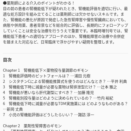
●薬剤師による介入のポイントがわかる！
目の前の患者の腎機能低下が疑われたとき、腎機能評価を適切に行い、最
適な処方設計を組み立てることは薬剤師には欠かせないスキルです。ま
た、腎機能の悪化が原因で発症した急性腎障害や慢性腎臓病においても、
病態や併用薬、患者背景などを総合的に評価し、長期的にフォローアップ
していくことは安全な治療を行ううえで重要です。本臨時増刊号では、腎
機能低下患者への適切なアプローチのほか、腎機能障害の治療や合併症
を踏まえた対応など、日常臨床で浮かびやすい疑問を整理します。
目次
Chapter 1 腎機能低下×薬物投与量調節のギモン
1 腎機能評価時のピットフォールは？ …浦田 元樹
2 シスタチンCによる腎機能推算式を使うのはどんなとき？ …平井 利典
3 腎機能低下時に減量が必要な薬物は腎排泄型だけ？ …辻本 雅之
4 腎機能が悪いなら肝代謝型にすべき？ …加藤 隆児
5 腎機能別投与量はどのように決められているの？ …竹内 裕紀
6 腎機能低下時に減量が必要なTDM実施薬には どのようなものがある？
…新岡 丈典
7 小児の腎機能評価はどうしたらいい？ …諏訪 淳一
Chapter 2 薬剤性腎障害のギモン