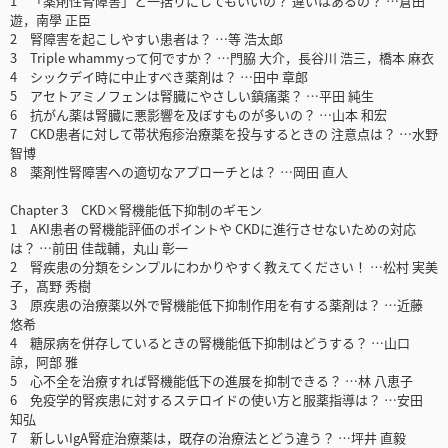
1 「薬剤性腎障害」と一括りにしてもいいの？ 違いはあるの？ …倉田
遊，南學 正臣
2 腎障害を起こしやすい患者は？ …等 浩太郎
3 Triple whammyって何ですか？ …門脇 大介，長谷川 浩三，橋本 麻衣
4 シックデイ時に中止すべき薬剤は？ …田中 章郎
5 アセトアミノフェンは腎臓にやさしい鎮痛薬？ …平田 純生
6 抗がん薬は腎臓に悪影響を及ぼすものが多いの？ …山本 和宏
7 CKD患者に対して帯状疱疹治療薬を投与するときの 注意点は？ …水野
智博
8 薬剤性腎障害への適切なアプローチとは？ …岡田 直人
Chapter 3 CKD×腎機能低下抑制のギモン
1 AKI患者の腎機能評価のポイントや CKDに進行させないための対応
は？ …前田 佳哉輔，丸山 彰一
2 腎疾患の分類をシンプルにわかりやすく教えてください！ …松村 実美
子，髙野 秀樹
3 原疾患の治療薬以外で腎機能低下抑制作用を有する薬剤は？ …近藤
悠希
4 糖尿病を併存しているときの腎機能低下抑制はどうする？ …山口
諒，阿部 雅
5 心不全を治療すれば腎機能低下の進展を抑制できる？ …林 八恵子
6 免疫学的腎疾患に対するステロイドの使い方と服薬指導は？ …安田
知弘
7 新しいIgA腎症治療薬は，既存の治療法とどう違う？ …坪井 直毅