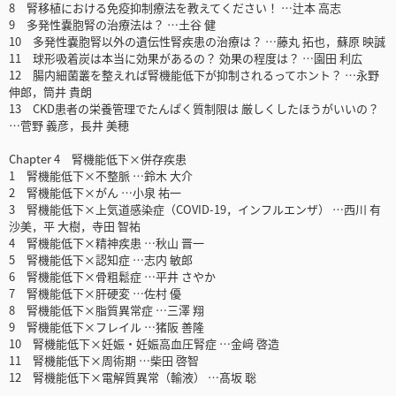
8 腎移植における免疫抑制療法を教えてください！ …辻本 高志
9 多発性嚢胞腎の治療法は？ …土谷 健
10 多発性嚢胞腎以外の遺伝性腎疾患の治療は？ …藤丸 拓也，蘇原 映誠
11 球形吸着炭は本当に効果があるの？ 効果の程度は？ …園田 利広
12 腸内細菌叢を整えれば腎機能低下が抑制されるってホント？ …永野
伸郎，筒井 貴朗
13 CKD患者の栄養管理でたんぱく質制限は 厳しくしたほうがいいの？
…菅野 義彦，長井 美穂
Chapter 4 腎機能低下×併存疾患
1 腎機能低下×不整脈 …鈴木 大介
2 腎機能低下×がん …小泉 祐一
3 腎機能低下×上気道感染症（COVID-19，インフルエンザ） …西川 有
沙美，平 大樹，寺田 智祐
4 腎機能低下×精神疾患 …秋山 晋一
5 腎機能低下×認知症 …志内 敏郎
6 腎機能低下×骨粗鬆症 …平井 さやか
7 腎機能低下×肝硬変 …佐村 優
8 腎機能低下×脂質異常症 …三澤 翔
9 腎機能低下×フレイル …猪阪 善隆
10 腎機能低下×妊娠・妊娠高血圧腎症 …金﨑 啓造
11 腎機能低下×周術期 …柴田 啓智
12 腎機能低下×電解質異常（輸液） …髙坂 聡