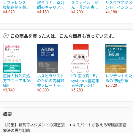
ンファレンス
取ろう！ 薬剤
スファイル が
リスクマネジメ
複雑症例を薬...
師のキャリア...
ん・非がん患...
ント インシ...
¥4,620
¥4,180
¥4,290
¥4,180
この商品を買った人は、こんな商品も買っています。
産婦人科外来処
ホスピタリスト
ICU医の素 By
レジデントのた
方マニュアル 第
のための内科診
system×重症患
めの神経診療
6版
療フローチャ...
者管理レシピ
¥5,720
¥3,740
¥8,800
¥5,280
概要
【特集】腎薬マネジメントの知恵袋 エキスパートが教える腎臓病薬物
療法の投与戦略