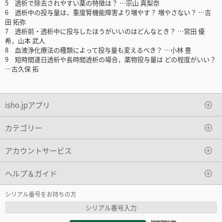
5 透析で除去されやすい薬の特徴は？ …宗山 真梨奈
6 透析中の投与量は，重度腎機能障害より増やす？ 増やさない？ …吉
田 拓弥
7 透析前・透析中に投与したほうがいいのはどんなとき？ …宮田 優
希，山本 武人
8 血液浄化療法の種類によって投与量も変えるべき？ …小林 豊
9 短時間連日透析や長時間透析の場合，薬物投与量は どの程度がいい？
…古久保 拓
isho.jpアプリ
カテゴリー
アカウントサービス
ヘルプ＆ガイド
シリアル番号をお持ちの方
シリアル番号入力