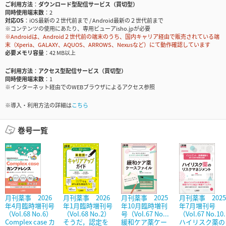
ご利用方法
ダウンロード型配信サービス（買切型）
同時使用端末数
2
対応OS
iOS最新の２世代前まで / Android最新の２世代前まで
※コンテンツの使用にあたり、専用ビューアisho.jpが必要
※Androidは、Android２世代前の端末のうち、国内キャリア経由で販売されている端
末（Xperia、GALAXY、AQUOS、ARROWS、Nexusなど）にて動作確認しています
必要メモリ容量
42 MB以上
ご利用方法
アクセス型配信サービス（買切型）
同時使用端末数
1
※インターネット経由でのWEBブラウザによるアクセス参照
※導入・利用方法の詳細は
こちら
巻号一覧
月刊薬事 2026
月刊薬事 2026
月刊薬事 2025
月刊薬事 2025
年4月臨時増刊号
年1月臨時増刊号
年10月臨時増刊
年7月増刊号
（Vol.68 No.6）
（Vol.68 No.2）
号（Vol.67 No...
（Vol.67 No.10.
Complex case カ
そうだ，認定を
緩和ケア薬ケー
ハイリスク薬の