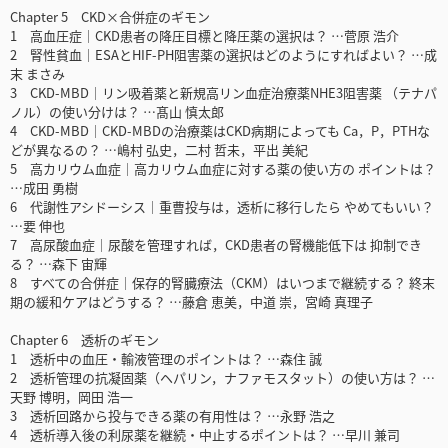
Chapter 5 CKD×合併症のギモン
1 高血圧症｜CKD患者の降圧目標と降圧薬の選択は？ …菅原 浩介
2 腎性貧血｜ESAとHIF-PH阻害薬の選択はどのようにすればよい？ …成
末 まさみ
3 CKD-MBD｜リン吸着薬と新規高リン血症治療薬NHE3阻害薬 （テナパ
ノル）の使い分けは？ …髙山 慎太郎
4 CKD-MBD｜CKD-MBDの治療薬はCKD病期によっても Ca，P，PTHな
どが異なるの？ …嶋村 弘史，二村 哲未，平出 美紀
5 高カリウム血症｜高カリウム血症に対する薬の使い方の ポイントは？
…成田 勇樹
6 代謝性アシドーシス｜重曹投与は，透析に移行したら やめてもいい？
…要 伸也
7 高尿酸血症｜尿酸を管理すれば，CKD患者の腎機能低下は 抑制でき
る？ …森下 宙輝
8 すべての合併症｜保存的腎臓療法（CKM）はいつまで継続する？ 終末
期の緩和ケアはどうする？ …藤倉 恵美，中道 崇，宮崎 真理子
Chapter 6 透析のギモン
1 透析中の血圧・輸液管理のポイントは？ …森住 誠
2 透析管理の抗凝固薬（ヘパリン，ナファモスタット）の使い方は？ …
天野 博明，岡田 浩一
3 透析回路から投与できる薬の有用性は？ …永野 浩之
4 透析導入後の利尿薬を継続・中止するポイントは？ …早川 兼司