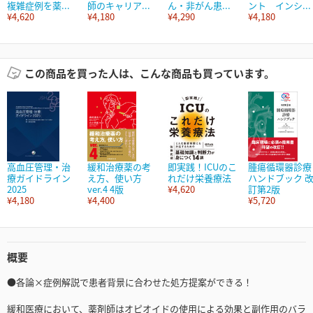
複雑症例を薬...
師のキャリア...
ん・非がん患...
ント インシ...
¥4,620
¥4,180
¥4,290
¥4,180
この商品を買った人は、こんな商品も買っています。
高血圧管理・治
緩和治療薬の考
即実践！ICUのこ
腫瘍循環器診療
療ガイドライン
え方、使い方
れだけ栄養療法
ハンドブック 
2025
ver.4 4版
¥4,620
訂第2版
¥4,180
¥4,400
¥5,720
概要
●各論×症例解説で患者背景に合わせた処方提案ができる！
緩和医療において、薬剤師はオピオイドの使用による効果と副作用のバラ