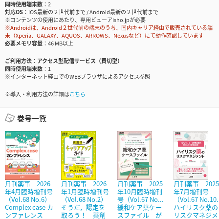
同時使用端末数
2
対応OS
iOS最新の２世代前まで / Android最新の２世代前まで
※コンテンツの使用にあたり、専用ビューアisho.jpが必要
※Androidは、Android２世代前の端末のうち、国内キャリア経由で販売されている端
末（Xperia、GALAXY、AQUOS、ARROWS、Nexusなど）にて動作確認しています
必要メモリ容量
46 MB以上
ご利用方法
アクセス型配信サービス（買切型）
同時使用端末数
1
※インターネット経由でのWEBブラウザによるアクセス参照
※導入・利用方法の詳細は
こちら
巻号一覧
月刊薬事 2026
月刊薬事 2026
月刊薬事 2025
月刊薬事 2025
年4月臨時増刊号
年1月臨時増刊号
年10月臨時増刊
年7月増刊号
（Vol.68 No.6）
（Vol.68 No.2）
号（Vol.67 No...
（Vol.67 No.10.
Complex case カ
そうだ，認定を
緩和ケア薬ケー
ハイリスク薬の
ンファレンス
取ろう！ 薬剤
スファイル が
リスクマネジメ