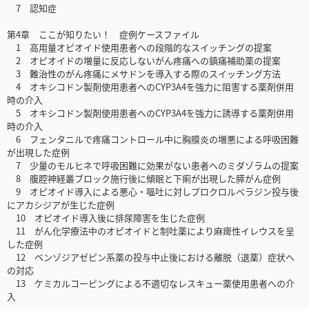
7 認知症
第4章 ここが知りたい！ 症例ケースファイル
1 高用量オピオイド使用患者への段階的なスイッチングの提案
2 オピオイドの増量に反応しないがん疼痛への鎮痛補助薬の提案
3 難治性のがん疼痛にメサドンを導入する際のスイッチング方法
4 オキシコドン製剤使用患者へのCYP3A4を強力に阻害する薬剤併用
時の介入
5 オキシコドン製剤使用患者へのCYP3A4を強力に誘導する薬剤併用
時の介入
6 フェンタニルで疼痛コントロール中に胸膜炎の増悪による呼吸困難
が出現した症例
7 少量のモルヒネで呼吸困難に効果がない患者へのミダゾラムの提案
8 腹腔神経叢ブロック施行後に傾眠と下痢が出現した膵がん症例
9 オピオイド導入による悪心・嘔吐に対しプロクロルペラジン投与後
にアカシジアが生じた症例
10 オピオイド導入後に排尿障害を生じた症例
11 がん化学療法中のオピオイドと制吐薬により麻痺性イレウスを呈
した症例
12 ベンゾジアゼピン系薬の投与中止後における離脱（退薬）症状へ
の対応
13 ケミカルコーピングによる不適切なレスキュー薬使用患者への介
入