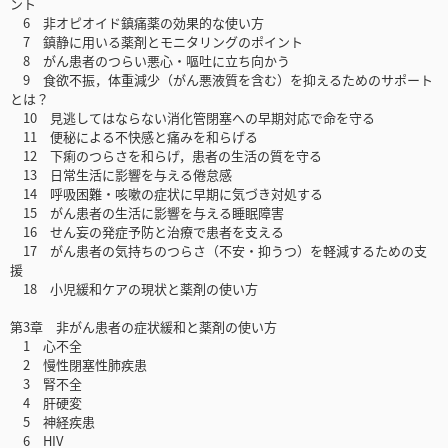
ント
6 非オピオイド鎮痛薬の効果的な使い方
7 鎮静に用いる薬剤とモニタリングのポイント
8 がん患者のつらい悪心・嘔吐に立ち向かう
9 食欲不振，体重減少（がん悪液質を含む）を抑えるためのサポート
とは？
10 見逃してはならない消化管閉塞への早期対応で命を守る
11 便秘による不快感と痛みを和らげる
12 下痢のつらさを和らげ，患者の生活の質を守る
13 日常生活に影響を与える倦怠感
14 呼吸困難・咳嗽の症状に早期に気づき対処する
15 がん患者の生活に影響を与える睡眠障害
16 せん妄の発症予防と治療で患者を支える
17 がん患者の気持ちのつらさ（不安・抑うつ）を軽減するための支
援
18 小児緩和ケアの現状と薬剤の使い方
第3章 非がん患者の症状緩和と薬剤の使い方
1 心不全
2 慢性閉塞性肺疾患
3 腎不全
4 肝硬変
5 神経疾患
6 HIV