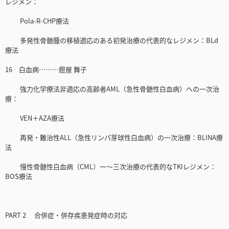
レジメン：
Pola-R-CHP療法
多発性骨髄腫の移植適応のある初発治療の代表的なレジメン：BLd
療法
16 白血病………鐙屋 舞子
強力化学療法非適応の高齢者AML（急性骨髄性白血病）への一次治
療：
VEN＋AZA療法
再発・難治性ALL（急性リンパ芽球性白血病）の一次治療：BLINA療
法
慢性骨髄性白血病（CML）一〜三次治療の代表的なTKIレジメン：
BOS療法
PART 2 合併症・併存疾患発症時の対応