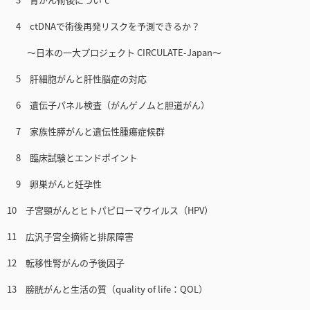
4 ctDNAで術後再発リスクを予測できるか？
〜日本の一大プロジェクト CIRCULATE-Japan〜
5 肝細胞がんと肝性脳症の対応
6 遺伝子パネル検査（がんゲノムと胆道がん）
7 家族性膵がんと遺伝性腫瘍症候群
8 臨床試験とエンドポイント
9 卵巣がんと妊孕性
10 子宮頸がんとヒトパピローマウイルス（HPV）
11 広汎子宮全摘術と排尿障害
12 転移性腎がんの予後因子
13 膀胱がんと生活の質（quality of life：QOL）