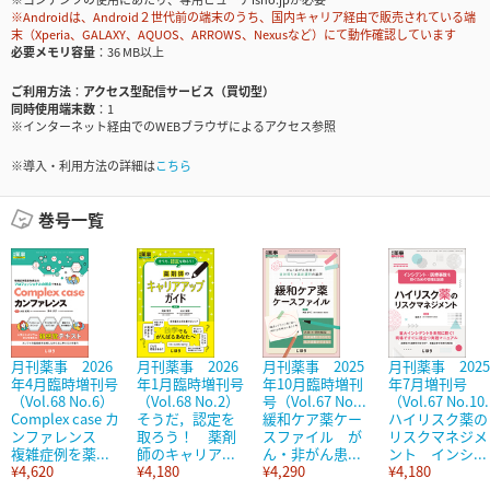
※Androidは、Android２世代前の端末のうち、国内キャリア経由で販売されている端
末（Xperia、GALAXY、AQUOS、ARROWS、Nexusなど）にて動作確認しています
必要メモリ容量
36 MB以上
ご利用方法
アクセス型配信サービス（買切型）
同時使用端末数
1
※インターネット経由でのWEBブラウザによるアクセス参照
※導入・利用方法の詳細は
こちら
巻号一覧
月刊薬事 2026
月刊薬事 2026
月刊薬事 2025
月刊薬事 2025
年4月臨時増刊号
年1月臨時増刊号
年10月臨時増刊
年7月増刊号
（Vol.68 No.6）
（Vol.68 No.2）
号（Vol.67 No...
（Vol.67 No.10.
Complex case カ
そうだ，認定を
緩和ケア薬ケー
ハイリスク薬の
ンファレンス
取ろう！ 薬剤
スファイル が
リスクマネジメ
複雑症例を薬...
師のキャリア...
ん・非がん患...
ント インシ...
¥4,620
¥4,180
¥4,290
¥4,180