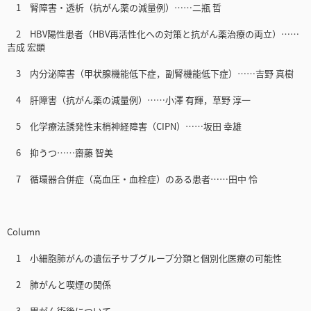
1 腎障害・透析（抗がん薬の減量例）……二瓶 哲
2 HBV陽性患者（HBV再活性化への対策と抗がん薬治療の両立）……
吉成 宏顕
3 内分泌障害（甲状腺機能低下症，副腎機能低下症）……吉野 真樹
4 肝障害（抗がん薬の減量例）……小澤 有輝，草野 淳一
5 化学療法誘発性末梢神経障害（CIPN）……坂田 幸雄
6 抑うつ……齋藤 智美
7 循環器合併症（高血圧・血栓症）のある患者……田中 怜
Column
1 小細胞肺がんの遺伝子サブグループ分類と個別化医療の可能性
2 肺がんと喫煙の関係
3 胃がん術後について