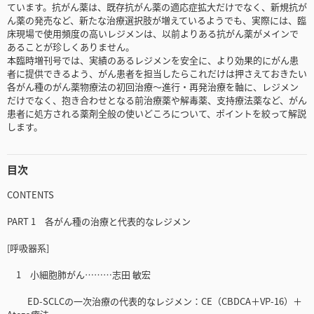
ています。抗がん薬は、既存抗がん薬の適応症拡大だけでなく、新規抗が
ん薬の発売など、新たな治療選択肢が増えているようでも、実際には、臨
床現場で使用頻度の高いレジメンは、以前よりある抗がん薬がメインで
あることが珍しくありません。
本臨時増刊号では、実績のあるレジメンを安全に、より効果的にがん患
者に提供できるよう、がん患者を担当したらこれだけは押さえておきたい
各がん種のがん薬物療法の初回治療～進行・再発治療を軸に、レジメン
だけでなく、抱き合わせとなる前治療薬や解毒薬、支持療法薬など、がん
患者に処方される薬剤全般の使いどころについて、ポイントを絞って解説
します。
目次
CONTENTS
PART 1 各がん種の治療と代表的なレジメン
[呼吸器系]
1 小細胞肺がん………志田 敏宏
ED-SCLCの一次治療の代表的なレジメン：CE（CBDCA＋VP-16）＋