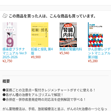
この商品を買った人は、こんな商品も買っています。
感染症プラチナ
妊娠と授乳 第4
無敵の腎臓内科
がん診療レジデ
マニュアル Ver.9
版
¥5,940
ントマニュアル
2025-2026
¥9,900
第10版
¥2,750
¥5,280
概要
●業務ごとの注意点一覧付きレジメンチャートがすぐに使える！
●各がん種の治療をアルゴリズムで解説！
●合併症・併存疾患発症時の対応法を症例解説で学べる！
がん薬物療法は、手術、放射線療法と並ぶ、がんの3大治療の一つとなっ