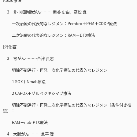
Atezo療法
2 非小細胞肺がん………熊谷 史由，高松 謙
一次治療の代表的なレジメン：Pembro＋PEM＋CDDP療法
二次治療の代表的なレジメン：RAM＋DTX療法
[消化器]
3 胃がん………合津 貴志
切除不能進行・再発一次化学療法の代表的なレジメン
1 SOX＋Nmab療法
2 CAPOX＋ゾルベツキシマブ療法
切除不能進行・再発二次化学療法の代表的なレジメン（条件付き推
奨）：
RAM＋nab-PTX療法
4 大腸がん………兼平 暖