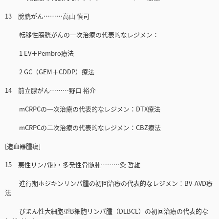
13 膀胱がん………高山 慎司
転移性膀胱がんの一次治療の代表的なレジメン：
1 EV＋Pembro療法
2 GC（GEM＋CDDP）療法
14 前立腺がん………野口 裕介
mCRPCの一次治療の代表的なレジメン：DTX療法
mCRPCの二次治療の代表的なレジメン：CBZ療法
[造血器腫瘍]
15 悪性リンパ腫・多発性骨髄腫………粂 哲雄
進行期ホジキンリンパ腫の初回治療の代表的なレジメン：BV-AVD療
法
びまん性大細胞型B細胞リンパ腫（DLBCL）の初回治療の代表的な