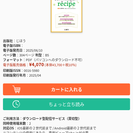
出版社
じほう
電子版ISBN
電子版発売日
2025/06/10
ページ数
304ページ
判型
B5
フォーマット
PDF（パソコンへのダウンロード不可）
¥4,070
電子版販売価格：
(本体¥3,700＋税10％)
印刷版ISSN
0016-5980
印刷版発行年月
2025/04
カートに入れる
ちょっと立ち読み
ご利用方法
ダウンロード型配信サービス（買切型）
同時使用端末数
2
対応OS
iOS最新の２世代前まで / Android最新の２世代前まで
※コンテンツの使用にあたり、専用ビューアisho.jpが必要