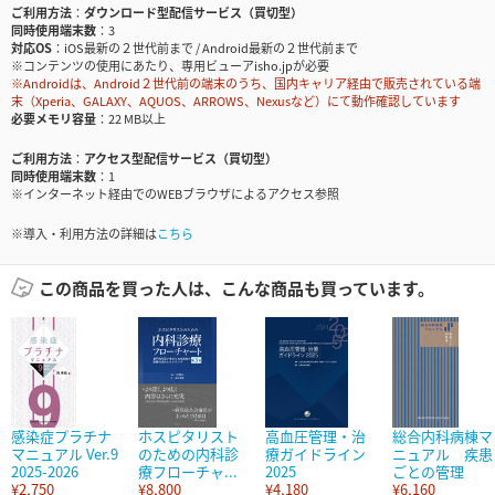
ご利用方法
ダウンロード型配信サービス（買切型）
同時使用端末数
3
対応OS
iOS最新の２世代前まで / Android最新の２世代前まで
※コンテンツの使用にあたり、専用ビューアisho.jpが必要
※Androidは、Android２世代前の端末のうち、国内キャリア経由で販売されている端
末（Xperia、GALAXY、AQUOS、ARROWS、Nexusなど）にて動作確認しています
必要メモリ容量
22 MB以上
ご利用方法
アクセス型配信サービス（買切型）
同時使用端末数
1
※インターネット経由でのWEBブラウザによるアクセス参照
※導入・利用方法の詳細は
こちら
この商品を買った人は、こんな商品も買っています。
感染症プラチナ
ホスピタリスト
高血圧管理・治
総合内科病棟マ
マニュアル Ver.9
のための内科診
療ガイドライン
ニュアル 疾患
2025-2026
療フローチャ...
2025
ごとの管理
¥2,750
¥8,800
¥4,180
¥6,160