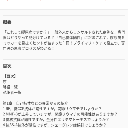
概要
「これって膠原病ですか？」一般外来からコンサルトされた症例を，専門
医はどうやって見分けている？「自己抗体陽性」にだまされず，膠原病ミ
ミッカーを見抜くヒントが詰まった１冊！プライマリ・ケアで役立つ，専
門医の思考プロセスがわかる！
目次
【目次】
序
略語一覧
執筆者一覧
第1章 自己抗体などの異常からの紹介
1 RF，抗CCP抗体が陽性ですが，関節リウマチでしょうか？
2 MMP-3が上昇していますが，関節リウマチの可能性はありますか？
3 抗核抗体が陽性ですが，全身性エリテマトーデスでしょうか？
4 抗SS-A抗体が陽性ですが，シェーグレン症候群でしょうか？