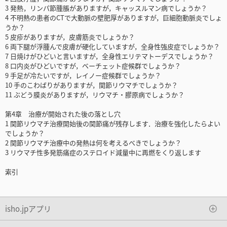
3 発熱，リンパ節腫脹がありますが，キャッスルマン病でしょうか？
4 不明熱の患者のCTで大動脈の壁肥厚がありますが，巨細胞動脈炎でしょ
うか？
5 皮疹がありますが，皮膚筋炎でしょうか？
6 両下腿が浮腫んで皮膚が硬化していますが，全身性強皮症でしょうか？
7 日焼けがひどいと言いますが，全身性エリテマトーデスでしょうか？
8 口内炎がひどいですが，ベーチェット症候群でしょうか？
9 手足が冷たいですが，レイノー症候群でしょうか？
10 手のこわばりがありますが，関節リウマチでしょうか？
11 ぶどう膜炎がありますが，リウマチ・膠原病でしょうか？
第4章 治療が開始された後の落とし穴
1 関節リウマチ治療開始後の関節痛が残存します．治療を強化したらよい
でしょうか？
2 関節リウマチ治療中の発熱は何を考えるべきでしょうか？
3 リウマチ性多発筋痛症のステロイド減量中に再燃をくり返します
索引
isho.jpアプリ