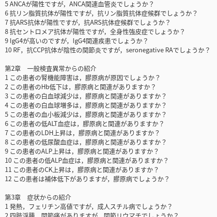
5 ANCAが陽性ですが，ANCA関連血管炎でしょうか？
6 抗リン脂質抗体が陽性ですが，抗リン脂質抗体症候群でしょうか？
7 抗ARS抗体が陽性ですが，抗ARS抗体症候群でしょうか？
8 抗セントロメア抗体が陽性ですが，全身性強皮症でしょうか？
9 IgG4が高いのですが，IgG4関連疾患でしょうか？
10 RF，抗CCP抗体が陰性の関節炎ですが，seronegative RAでしょうか？
第2章 一般検査異常からの紹介
1 この患者の腎機能障害は，膠原病が原因でしょうか？
2 この患者のHb低下は，膠原病と関連がありますか？
3 この患者の白血球減少は，膠原病と関連がありますか？
4 この患者の白血球増多は，膠原病と関連がありますか？
5 この患者の血小板減少は，膠原病と関連がありますか？
6 この患者の低ALT血症は，膠原病と関連がありますか？
7 この患者のLDH上昇は，膠原病と関連がありますか？
8 この患者の低尿酸血症は，膠原病と関連がありますか？
9 この患者のALP上昇は，膠原病と関連がありますか？
10 この患者の低ALP血症は，膠原病と関連がありますか？
11 この患者のCK上昇は，膠原病と関連がありますか？
12 この患者は補体低下がありますが，膠原病でしょうか？
第3章 症状からの紹介
1 発熱，フェリチン高値ですが，成人スチル病でしょうか？
2 四肢浮腫，関節痛がありますが，関節リウマチでしょうか？