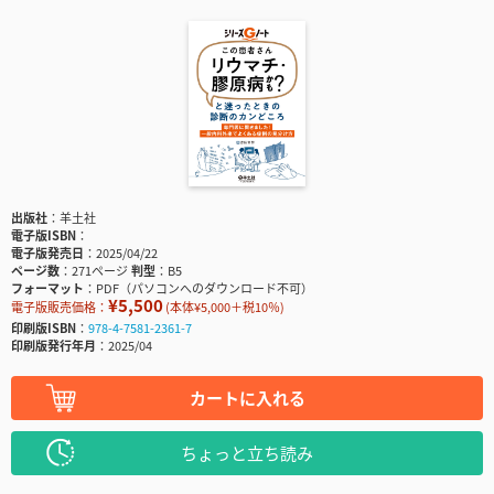
出版社
羊土社
電子版ISBN
電子版発売日
2025/04/22
ページ数
271ページ
判型
B5
フォーマット
PDF（パソコンへのダウンロード不可）
¥5,500
電子版販売価格：
(本体¥5,000＋税10％)
印刷版ISBN
978-4-7581-2361-7
印刷版発行年月
2025/04
カートに入れる
ちょっと立ち読み