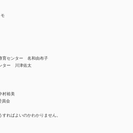
メモ
療育センター 名和由布子
ンター 川津佑太
中村裕美
委員会
うすればよいのかわかりません。