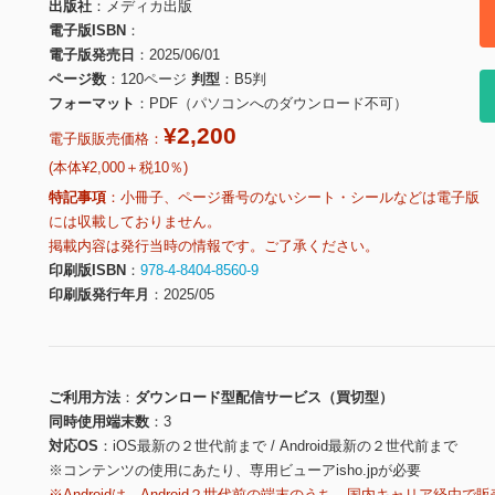
出版社
メディカ出版
電子版ISBN
電子版発売日
2025/06/01
ページ数
120ページ
判型
B5判
フォーマット
PDF（パソコンへのダウンロード不可）
¥2,200
電子版販売価格：
(本体¥2,000＋税10％)
特記事項
小冊子、ページ番号のないシート・シールなどは電子版
には収載しておりません。
掲載内容は発行当時の情報です。ご了承ください。
印刷版ISBN
978-4-8404-8560-9
印刷版発行年月
2025/05
ご利用方法
ダウンロード型配信サービス（買切型）
同時使用端末数
3
対応OS
iOS最新の２世代前まで / Android最新の２世代前まで
※コンテンツの使用にあたり、専用ビューアisho.jpが必要
※Androidは、Android２世代前の端末のうち、国内キャリア経由で販