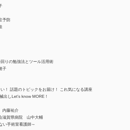
子
症予防
佳
外回りの勉強法とツール活用術
穂子
い！ 話題のトピックをお届け！ これ気になる講座
Let’s know MORE！
 内藤祐介
会滋賀県病院 山中大輔
れない手術室看護師～