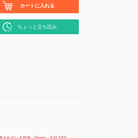
カートに入れる
ちょっと立ち読み
売されている端末（Xperia、GALAXY、