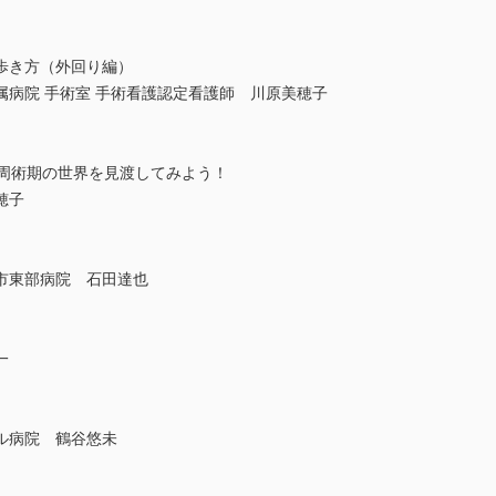
歩き方（外回り編）
病院 手術室 手術看護認定看護師 川原美穂子
 周術期の世界を見渡してみよう！
穂子
市東部病院 石田達也
一
ル病院 鶴谷悠未