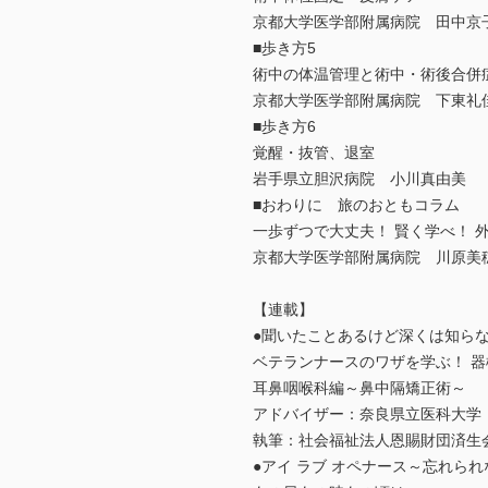
京都大学医学部附属病院 田中京
■歩き方5
術中の体温管理と術中・術後合併
京都大学医学部附属病院 下東礼
■歩き方6
覚醒・抜管、退室
岩手県立胆沢病院 小川真由美
■おわりに 旅のおともコラム
一歩ずつで大丈夫！ 賢く学べ！ 
京都大学医学部附属病院 川原美
【連載】
●聞いたことあるけど深くは知らな
ベテランナースのワザを学ぶ！ 器械出し
耳鼻咽喉科編～鼻中隔矯正術～
アドバイザー：奈良県立医科大学
執筆：社会福祉法人恩賜財団済生
●アイ ラブ オペナース～忘れら