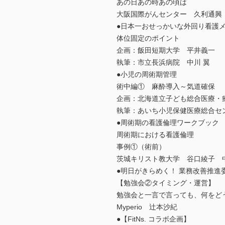
あの日あの時あの頃は
大阪国際がんセンター 久利通興
●日本一おせっかいな外回り看護
体位固定のポイント
企画：飯田短期大学 平井義一
執筆：市立長浜病院 中川 翼
●小児の周術期管理
術中編① 麻酔導入～気道確保
企画：北海道立子ども総合医療・
執筆：あいち小児保健医療総合セ
●周術期の看護倫理ワークブック
周術期における看護倫理
事例①（術前）
茨城キリスト教大学 谷口綾子 
●明日がきらめく！ 業務改善推進
【勉強会②タイミング・運営】
勉強会と一言で言っても、何をど
Myperio 辻本沙紀
●【FitNs. コラボ企画】