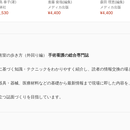
島 泰子(著)
進藤 俊哉(編集)
森田 理恵(編集)
林社
メディカ出版
メディカ出版
,530
¥4,400
¥4,400
術室の歩き方（外回り編）
手術看護の総合専門誌
に基づく知識・テクニックをわかりやすく紹介し、読者の情報交換の場
器具・器械、医療材料などの基礎から最新情報まで現場に即した内容を
立つ誌面づくりを目指しています。