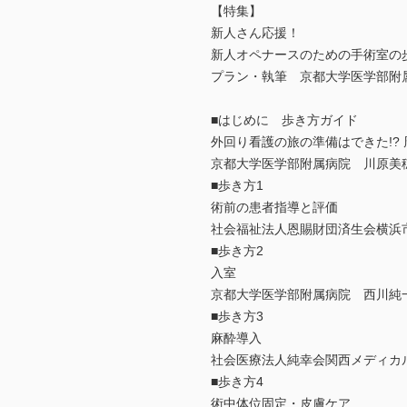
【特集】
新人さん応援！
新人オペナースのための手術室の
プラン・執筆 京都大学医学部附属
■はじめに 歩き方ガイド
外回り看護の旅の準備はできた!?
京都大学医学部附属病院 川原美
■歩き方1
術前の患者指導と評価
社会福祉法人恩賜財団済生会横浜
■歩き方2
入室
京都大学医学部附属病院 西川純
■歩き方3
麻酔導入
社会医療法人純幸会関西メディカ
■歩き方4
術中体位固定・皮膚ケア