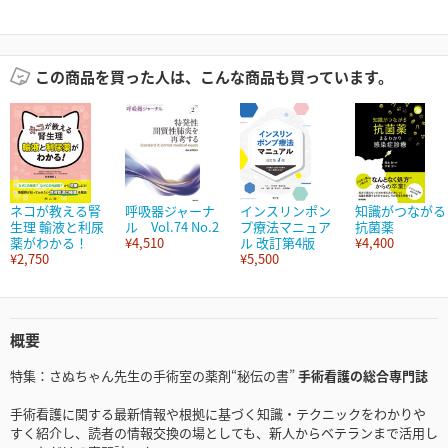
この商品を買った人は、こんな商品も買っています。
ネコが教える腎
呼吸器ジャーナ
インスリンポン
知識がつながる
生理 輸液と利尿
ル Vol.74 No.2
プ療法マニュア
抗菌薬
薬がわかる！
¥4,510
ル 改訂第4版
¥4,400
¥2,750
¥5,500
概要
特集：さぬちゃん先生の手術室の薬剤“秘伝の書”
手術看護の総合専門誌
手術看護に関する最新情報や根拠に基づく知識・テクニックをわかりや
すく紹介し、読者の情報交換の場としても、新人からベテランまで活用し