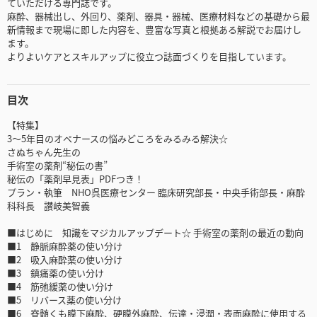
ていただける専門誌です。
麻酔、器械出し、外回り、薬剤、器具・器械、医療材料などの基礎から最
新情報まで現場に即した内容を、豊富な写真と根拠ある解説でお届けし
ます。
よりよいケアとスキルアップに役立つ誌面づくりを目指しています。
目次
【特集】
3～5年目のオペナースの悩みどころをみるみる解決☆
さぬちゃん先生の
手術室の薬剤“秘伝の書”
秘伝の「薬剤早見表」PDFつき！
プラン・執筆 NHO呉医療センター 臨床研究部長・中央手術部長・麻酔
科科長 讃岐美智義
■はじめに 知識をマジカルアップデート☆ 手術室の薬剤の最近の動向
■1 静脈麻酔薬の使い分け
■2 吸入麻酔薬の使い分け
■3 鎮痛薬の使い分け
■4 筋弛緩薬の使い分け
■5 リバース薬の使い分け
■6 脊髄くも膜下麻酔、硬膜外麻酔、伝達・浸潤・表面麻酔に使用する