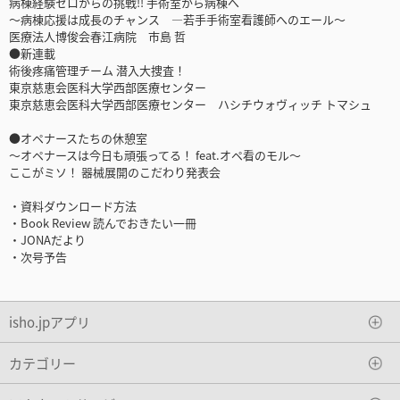
病棟経験ゼロからの挑戦!! 手術室から病棟へ
～病棟応援は成長のチャンス ―若手手術室看護師へのエール～
医療法人博俊会春江病院 市島 哲
●新連載
術後疼痛管理チーム 潜入大捜査！
東京慈恵会医科大学西部医療センター
東京慈恵会医科大学西部医療センター ハシチウォヴィッチ トマシュ
●オペナースたちの休憩室
～オペナースは今日も頑張ってる！ feat.オペ看のモル～
ここがミソ！ 器械展開のこだわり発表会
・資料ダウンロード方法
・Book Review 読んでおきたい一冊
・JONAだより
・次号予告
isho.jpアプリ
カテゴリー