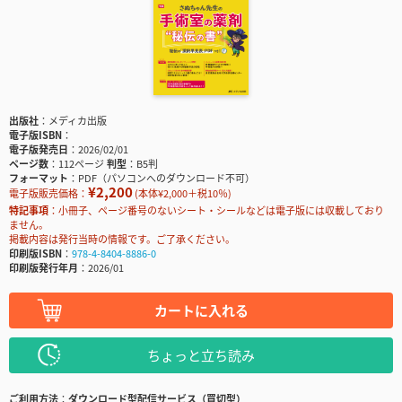
出版社
メディカ出版
電子版ISBN
電子版発売日
2026/02/01
ページ数
112ページ
判型
B5判
フォーマット
PDF（パソコンへのダウンロード不可）
¥2,200
電子版販売価格：
(本体¥2,000＋税10％)
特記事項
小冊子、ページ番号のないシート・シールなどは電子版には収載しており
ません。
掲載内容は発行当時の情報です。ご了承ください。
印刷版ISBN
978-4-8404-8886-0
印刷版発行年月
2026/01
カートに入れる
ちょっと立ち読み
ご利用方法
ダウンロード型配信サービス（買切型）