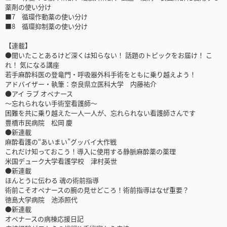
薬剤の使い分け
■7 循環作動薬の使い分け
■8 循環抑制薬の使い分け
【連載】
●聞いたことあるけど深くは知らない！ 話題のトピックをお届け！ こ
れ！ 気になる講座
若手麻酔科医の登竜門・呼吸器外科手術をともに乗り越えよう！
アドバイザー・執筆：奈良県立医科大学 内藤祐介
●アイ ラブ オペナース
～忘れられない手術室看護師～
困難を共に乗り越えた一人一人が、忘れられない看護師さんです
豊橋市民病院 松岡 慶
●新連載
麻酔看護の“あいまい”グッバイ大作戦
これだけ知っておこう！導入に使用する静脈麻酔薬の薬理
米国デューク大学看護学校 津村英世
●新連載
ほんとうに伝わる 魂の術前指導
術前こそオペナースの腕の見せどころ！術前指導はなぜ重要？
徳島大学病院 池添照代
●新連載
オペナースの病棟応援日記