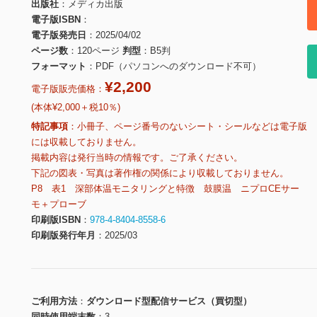
出版社
メディカ出版
電子版ISBN
電子版発売日
2025/04/02
ページ数
120ページ
判型
B5判
フォーマット
PDF（パソコンへのダウンロード不可）
¥2,200
電子版販売価格：
(本体¥2,000＋税10％)
特記事項
小冊子、ページ番号のないシート・シールなどは電子版
には収載しておりません。
掲載内容は発行当時の情報です。ご了承ください。
下記の図表・写真は著作権の関係により収載しておりません。
P8 表1 深部体温モニタリングと特徴 鼓膜温 ニプロCEサー
モ＋プローブ
印刷版ISBN
978-4-8404-8558-6
印刷版発行年月
2025/03
ご利用方法
ダウンロード型配信サービス（買切型）
同時使用端末数
3