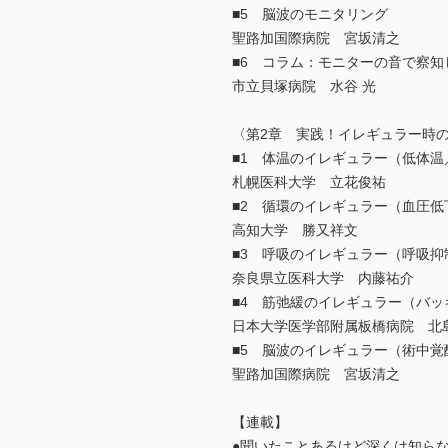
■5 脳波のモニタリング
聖路加国際病院 宮坂清之
■6 コラム：モニターの音で察知
市立貝塚病院 水谷 光
〈第2章 実践！イレギュラー時
■1 体温のイレギュラー（低体
札幌医科大学 立花俊祐
■2 循環のイレギュラー（血圧
高知大学 勝又祥文
■3 呼吸のイレギュラー（呼吸抑
奈良県立医科大学 内藤祐介
■4 筋弛緩のイレギュラー（バ
日本大学医学部附属板橋病院 北島
■5 脳波のイレギュラー（術中覚
聖路加国際病院 宮坂清之
【連載】
●聞いたことあるけど深くは知らな