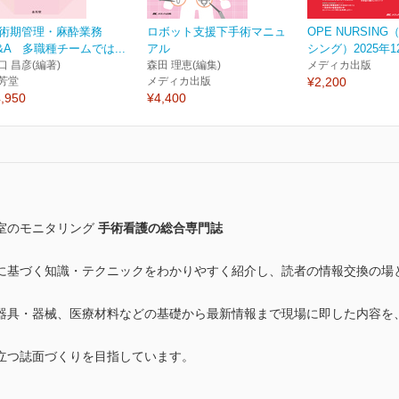
術期管理・麻酔業務
ロボット支援下手術マニュ
OPE NURSIN
&A 多職種チームでは...
アル
シング）2025年1
口 昌彦(編著)
森田 理恵(編集)
メディカ出版
芳堂
メディカ出版
¥2,200
,950
¥4,400
室のモニタリング
手術看護の総合専門誌
に基づく知識・テクニックをわかりやすく紹介し、読者の情報交換の場
器具・器械、医療材料などの基礎から最新情報まで現場に即した内容を
立つ誌面づくりを目指しています。