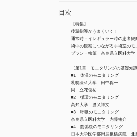
目次
【特集】
後輩指導がうまくいく！
通常時・イレギュラー時の患者観
術中の観察につながる手術室のモ
プラン・執筆 奈良県立医科大学
〈第1章 モニタリングの基礎知
■1 体温のモニタリング
札幌医科大学 田中聡一
同 立花俊祐
■2 循環のモニタリング
高知大学 勝又祥文
■3 呼吸のモニタリング
奈良県立医科大学 内藤祐介
■4 筋弛緩のモニタリング
日本大学医学部附属板橋病院 北島