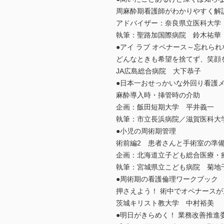
周麻酔期看護師がわかりやすく解
アドバイザー：奈良県立医科大学
執筆：聖路加国際病院 鈴木祐華
●アイ ラブ オペナース～忘れら
どんなときも希望を捨てず、笑顔
JA広島総合病院 大下恭子
●日本一おせっかいな外回り看護
麻酔導入時・挿管時の介助
企画：飯田短期大学 平井義一
執筆：市立長浜病院／滋賀医科大
●小児の周術期管理
術前編2 患者さんと手術室の準
企画：北海道立子ども総合医療・
執筆：宮城県立こども病院 菊地
●周術期の看護倫理ワークブック
押さえよう！ 術中でオペナース
茨城キリスト教大学 中村裕美
●明日がきらめく！ 業務改善推進