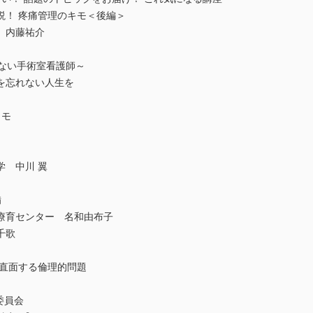
説！ 疼痛管理のキモ＜後編＞
 内藤祐介
れない手術室看護師～
を忘れない人生を
メモ
学 中川 翼
備
療育センター 名和由布子
千歌
が直面する倫理的問題
委員会