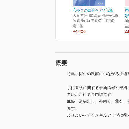
心不全の緩和ケア 第2版
周
大石 醒悟(編) 高田 弥寿子(編)
Q
竹原 歩(編) 平原 佐斗司(編)
川
南山堂
金
¥4,400
¥4
概要
特集：術中の観察につながる手術
手術看護に関する最新情報や根拠
ていただける専門誌です。
麻酔、器械出し、外回り、薬剤、
ます。
よりよいケアとスキルアップに役