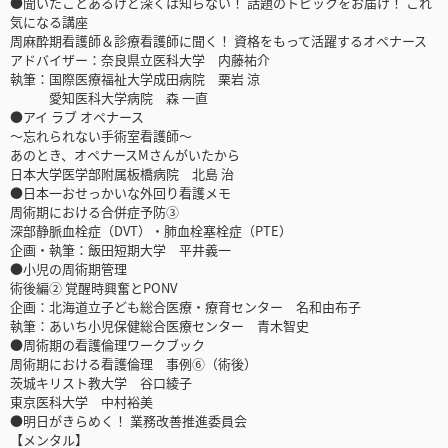
●聞いたことあるけど深くは知らない！ 話題のトピックをお届け！ これ
気になる講座
周麻酔期看護師＆診療看護師に聞く！ 資格をもって活躍するオペナース
アドバイザー：奈良県立医科大学 内藤祐介
執筆：国際医療福祉大学成田病院 栗岩 涼
愛知医科大学病院 森 一直
●アイ ラブ オペナース
～忘れられない手術室看護師～
あのとき、オペナースMさんがいたから
日本大学医学部附属板橋病院 北島 治
●日本一おせっかいな外回り看護メモ
周術期における合併症予防③
深部静脈血栓症（DVT）・肺血栓塞栓症（PTE）
企画・執筆：飯田短期大学 平井義一
●小児の周術期管理
術後編② 覚醒時興奮とPONV
企画：北海道立子ども総合医療・療育センター 名和由布子
執筆：あいち小児保健総合医療センター 青木智史
●周術期の看護倫理ワークブック
周術期における看護倫理 事例⑥（術後）
茨城キリスト教大学 谷口綾子
東京医科大学 中村裕美
●明日がきらめく！ 業務改善推進委員会
【メンタル】