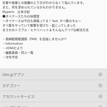
先輩や後輩との距離のとり方がわからなくて悩んでいます。
また、何を求められているかもわかりません。
Myperio 辻本沙紀
●オペナースたちの休憩室
～オペナースは今日も頑張ってる！ feat. オペ看のモル～
オペ看をやっていて衝撃を受けた・起こってしまった
まさかのトラブル・ヒヤリハット＆そんなんアリ!?な解決方法
・周麻酔期看護師（PAN）を目指しませんか!?
・Information
・JONAだより
・編集委員・同人一覧
・次号予告
isho.jpアプリ
カテゴリー
アカウントサービス