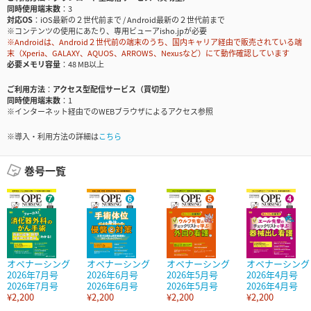
同時使用端末数
3
対応OS
iOS最新の２世代前まで / Android最新の２世代前まで
※コンテンツの使用にあたり、専用ビューアisho.jpが必要
※Androidは、Android２世代前の端末のうち、国内キャリア経由で販売されている端
末（Xperia、GALAXY、AQUOS、ARROWS、Nexusなど）にて動作確認しています
必要メモリ容量
48 MB以上
ご利用方法
アクセス型配信サービス（買切型）
同時使用端末数
1
※インターネット経由でのWEBブラウザによるアクセス参照
※導入・利用方法の詳細は
こちら
巻号一覧
オペナーシング
オペナーシング
オペナーシング
オペナーシング
2026年7月号
2026年6月号
2026年5月号
2026年4月号
2026年7月号
2026年6月号
2026年5月号
2026年4月号
¥2,200
¥2,200
¥2,200
¥2,200