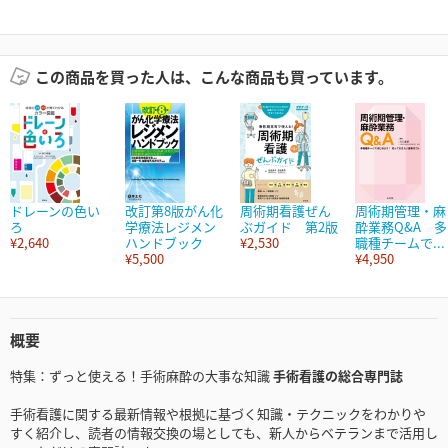
この商品を買った人は、こんな商品も買っています。
ドレーンの色い
改訂第8版がん化
周術期看護ぜん
周術期管理・麻
ろ
学療法レジメン
ぶガイド 第2版
酔業務Q&A 多
¥2,640
ハンドブック
¥2,530
職種チームで...
¥5,500
¥4,950
概要
特集：ずっと使える！手術麻酔の大事な知識
手術看護の総合専門誌
手術看護に関する最新情報や根拠に基づく知識・テクニックをわかりや
すく紹介し、読者の情報交換の場としても、新人からベテランまで活用し