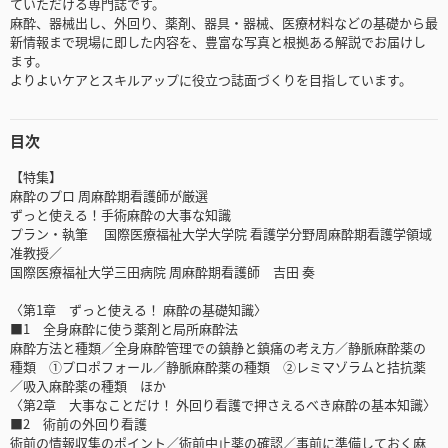
ていただける専門誌です。
麻酔、器械出し、外回り、薬剤、器具・器械、医療材料などの基礎から最
新情報まで現場に即した内容を、豊富な写真と根拠ある解説でお届けし
ます。
よりよいケアとスキルアップに役立つ誌面づくりを目指しています。
目次
【特集】
麻酔のプロ 周麻酔期看護師が厳選
ずっと使える！手術麻酔の大事な知識
プラン・執筆 国際医療福祉大学大学院 看護学分野周麻酔期看護学領域
准教授／
国際医療福祉大学三田病院 周麻酔期看護師 吉田 奏
〈第1章 ずっと使える！ 麻酔の基礎知識〉
■1 全身麻酔に使う薬剤と局所麻酔法
麻酔方法と種類／全身麻酔管理での鎮静と鎮痛の考え方／静脈麻酔薬の
種類 ①プロポフォール／静脈麻酔薬の種類 ②レミマゾラムと拮抗薬
／吸入麻酔薬の種類 ほか
〈第2章 大事なことだけ！ 外回り看護で押さえるべき麻酔の基本知識〉
■2 術前の外回り看護
術前の情報収集のポイント／術前中止薬の確認／事前に準備しておく麻