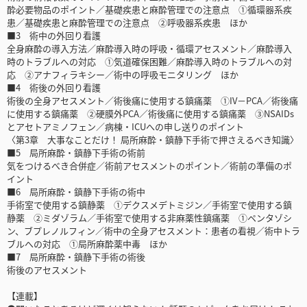
酔必要物品のポイント／基礎疾患と麻酔管理での注意点 ①循環器系疾
患／基礎疾患と麻酔管理での注意点 ②呼吸器系疾患 ほか
■3 術中の外回り看護
全身麻酔の導入方法／麻酔導入時の呼吸・循環アセスメント／麻酔導入
時のトラブルへの対応 ①気道確保困難／麻酔導入時のトラブルへの対
応 ②アナフィラキシー／術中の呼吸モニタリング ほか
■4 術後の外回り看護
術後の全身アセスメント／術後痛に使用する鎮痛薬 ①IV－PCA／術後痛
に使用する鎮痛薬 ②硬膜外PCA／術後痛に使用する鎮痛薬 ③NSAIDs
とアセトアミノフェン／病棟・ICUへの申し送りのポイント
〈第3章 大事なことだけ！ 局所麻酔・鎮静下手術で押さえるべき知識〉
■5 局所麻酔・鎮静下手術の術前
気をつけるべき合併症／術前アセスメントのポイント／術前の準備のポ
イント
■6 局所麻酔・鎮静下手術の術中
手術室で使用する鎮静薬 ①デクスメデトミジン／手術室で使用する鎮
静薬 ②ミダゾラム／手術室で使用する非麻薬性鎮痛薬 ①ペンタゾシ
ン、ブプレノルフィン／術中の全身アセスメント：患者の看視／術中トラ
ブルへの対応 ①局所麻酔薬中毒 ほか
■7 局所麻酔・鎮静下手術の術後
術後のアセスメント
【連載】