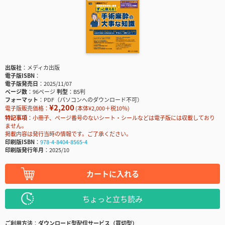
出版社
メディカ出版
電子版ISBN
電子版発売日
2025/11/07
ページ数
96ページ
判型
B5判
フォーマット
PDF（パソコンへのダウンロード不可）
¥2,200
電子版販売価格：
(本体¥2,000＋税10％)
特記事項
小冊子、ページ番号のないシート・シールなどは電子版には収載しており
ません。
掲載内容は発行当時の情報です。ご了承ください。
印刷版ISBN
978-4-8404-8565-4
印刷版発行年月
2025/10
カートに入れる
ちょっと立ち読み
ご利用方法
ダウンロード型配信サービス（買切型）