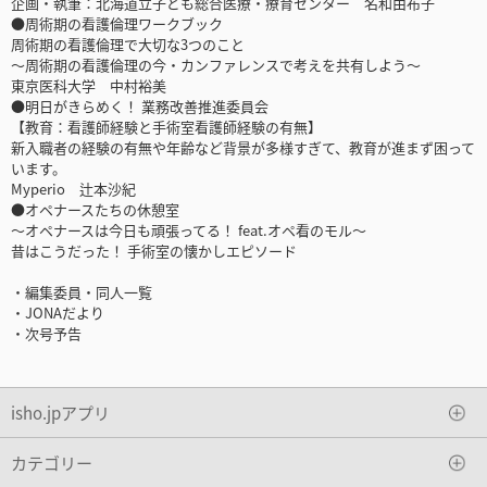
企画・執筆：北海道立子ども総合医療・療育センター 名和由布子
●周術期の看護倫理ワークブック
周術期の看護倫理で大切な3つのこと
～周術期の看護倫理の今・カンファレンスで考えを共有しよう～
東京医科大学 中村裕美
●明日がきらめく！ 業務改善推進委員会
【教育：看護師経験と手術室看護師経験の有無】
新入職者の経験の有無や年齢など背景が多様すぎて、教育が進まず困って
います。
Myperio 辻本沙紀
●オペナースたちの休憩室
～オペナースは今日も頑張ってる！ feat.オペ看のモル～
昔はこうだった！ 手術室の懐かしエピソード
・編集委員・同人一覧
・JONAだより
・次号予告
isho.jpアプリ
カテゴリー