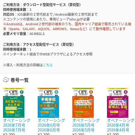
ご利用方法
ダウンロード型配信サービス（買切型）
同時使用端末数
3
対応OS
iOS最新の２世代前まで / Android最新の２世代前まで
※コンテンツの使用にあたり、専用ビューアisho.jpが必要
※Androidは、Android２世代前の端末のうち、国内キャリア経由で販売されている端
末（Xperia、GALAXY、AQUOS、ARROWS、Nexusなど）にて動作確認しています
必要メモリ容量
66 MB以上
ご利用方法
アクセス型配信サービス（買切型）
同時使用端末数
1
※インターネット経由でのWEBブラウザによるアクセス参照
※導入・利用方法の詳細は
こちら
巻号一覧
オペナーシング
オペナーシング
オペナーシング
オペナーシング
2026年7月号
2026年6月号
2026年5月号
2026年4月号
2026年7月号
2026年6月号
2026年5月号
2026年4月号
¥2,200
¥2,200
¥2,200
¥2,200