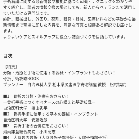
手術看護に関する最新情報や根拠に基づく知識・テクニックをわかりや
すく紹介し、読者の情報交換の場としても、新人からベテランまで活用し
ていただける専門誌です。
麻酔、器械出し、外回り、薬剤、器具・器械、医療材料などの基礎から最
新情報まで現場に即した内容を、豊富な写真と根拠ある解説でお届けし
ます。
よりよいケアとスキルアップに役立つ誌面づくりを目指しています。
目次
【特集】
分類・治療と手術に使用する器械・インプラントもおさらい！
骨折手術攻略BOOK
プランナー 自治医科大学 栃木県災害医学寄附講座 教授 松村福広
■1 骨折の分類・治療をおさらい！
―骨折手術につくオペナースの心構えと基礎知識―
自治医科大学 檜山秀平
■2 骨折手術に使用する基本の器械・インプラント
自治医科大学 安藤治朗
■3 骨折手術の合併症をおさらい！
湘南鎌倉総合病院 小川高志
■4 大腿骨の骨折（大腿骨転子部骨折・大腿骨頚部骨折）