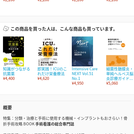
この商品を買った人は、こんな商品も買っています。
知識がつながる
即実践！ICUのこ
Intensive Care
細菌性髄膜炎・
抗菌薬
れだけ栄養療法
NEXT Vol.51
単純ヘルペス脳
¥4,400
¥4,620
No.1
炎診療ガイド...
¥4,950
¥5,060
概要
特集：分類・治療と手術に使用する機械・インプラントもおさらい！骨
折手術攻略 BOOK
手術看護の総合専門誌