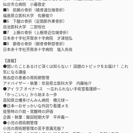
仙台市立病院 小暮敦史
■5 前腕の骨折（橈骨遠位端骨折）
福島県立医科大学 佐藤俊介
■6 下腿の骨折（足関節外果骨折）
自治医科大学 二部悦也
■7 上腕の骨折（上腕骨近位端骨折）
日本赤十字社芳賀赤十字病院 才津旭弘
■8 鎖骨の骨折（鎖骨骨幹部骨折）
日本赤十字社芳賀赤十字病院 塩入央尚
【連載】
●聞いたことあるけど深くは知らない！ 話題のトピックをお届け！ これ
気になる講座
敗血症の患者の周術期管理
アドバイザー・執筆：奈良県立医科大学 内藤祐介
●アイ ラブ オペナース ～忘れられない手術室看護師～
「かっこいい」から始まる一歩
高知県立幡多けんみん病院 橋元球一
●日本一おせっかいな外回り看護メモ
抜管時の介助・覚醒時の評価
企画・執筆：飯田短期大学 平井義一
●小児の周術期管理
小児の周術期管理の苦手意識克服？