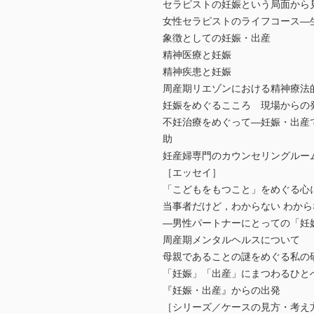
セラピストの妊娠という局面から
女性セラピストのライフコース―
象徴としての妊娠・出産
精神医療と妊娠
精神疾患と妊娠
周産期リエゾンにおける精神療法
妊娠をめぐるこころ 現場からの
不妊治療をめぐって―妊娠・出産
助
妊産婦専門のカウンセリングルー
［エッセイ］
「こどもをもつこと」をめぐる心
当事者だけど，わからない わか
―男性パートナーにとっての「妊
周産期メンタルヘルスについて
母親であることの謎をめぐる私の
「妊娠」「出産」にまつわるひと
『妊娠・出産』からの出発
［シリーズ／ケースの見方・考え方 