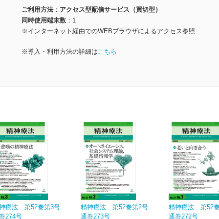
ご利用方法
アクセス型配信サービス（買切型）
同時使用端末数
1
※インターネット経由でのWEBブラウザによるアクセス参照
※導入・利用方法の詳細は
こちら
神療法 第52巻第3号
精神療法 第52巻第2号
精神療法 第52
巻274号
通巻273号
通巻272号