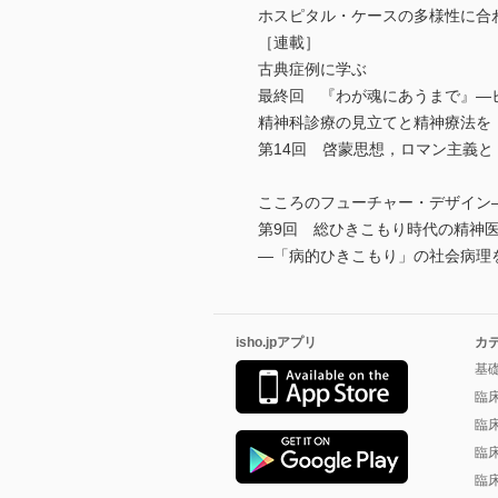
ホスピタル・ケースの多様性に合
［連載］
古典症例に学ぶ
最終回 『わが魂にあうまで』―
精神科診療の見立てと精神療法を
第14回 啓蒙思想，ロマン主義
こころのフューチャー・デザイン
第9回 総ひきこもり時代の精神
―「病的ひきこもり」の社会病理
isho.jpアプリ
カ
基
臨
臨
臨
臨