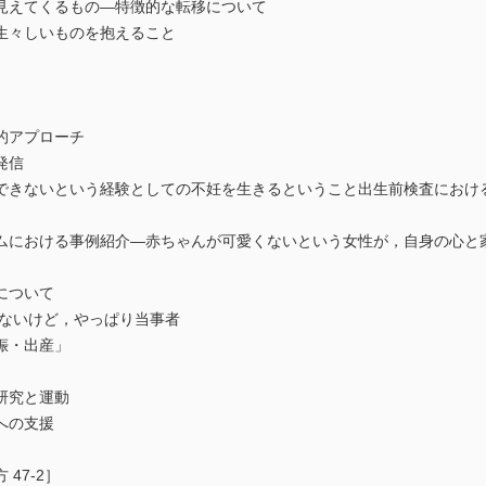
見えてくるもの―特徴的な転移について
生々しいものを抱えること
的アプローチ
発信
できないという経験としての不妊を生きるということ出生前検査におけ
ムにおける事例紹介―赤ちゃんが可愛くないという女性が，自身の心と
について
らないけど，やっぱり当事者
娠・出産」
研究と運動
への支援
47-2］