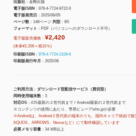
出版社
金剛出版
電子版ISBN
978-4-7724-9722-0
電子版発売日
2025/06/05
ページ数
148ページ
判型
B5
フォーマット
PDF（パソコンへのダウンロード不可）
¥2,420
電子版販売価格：
(本体¥2,200＋税10％)
印刷版ISBN
978-4-7724-2109-6
印刷版発行年月
2025/06
ご利用方法
ダウンロード型配信サービス（買切型）
同時使用端末数
3
対応OS
iOS最新の２世代前まで / Android最新の２世代前まで
※コンテンツの使用にあたり、専用ビューアisho.jpが必要
※Androidは、Android２世代前の端末のうち、国内キャリア経由で販
AQUOS、ARROWS、Nexusなど）にて動作確認しています
必要メモリ容量
34 MB以上