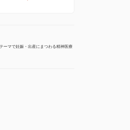
¥2,420
¥
のテーマで妊娠・出産にまつわる精神医療