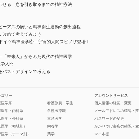
わせる―息を引き取るまでの精神療法
ビーアズの病いと精神衛生運動の創出過程
，改めて考えてみよう
とドイツ精神医学④―宇宙的人間スピノザ登場Ⅰ
―「未来人」からみた現代の精神医学
医学入門
をパストデザインで考える
テゴリー
アカウントサービス
礎医学系
看護教員・学生
個人情報の確認・変更
床医学・内科系
各種医療職
メールアドレスの確認・変
床医学・外科系
東洋医学
パスワードの変更
床医学（領域別）
栄養学
かかりつけ書店の確認・変
床医学（テーマ別）
薬学
マイ本棚