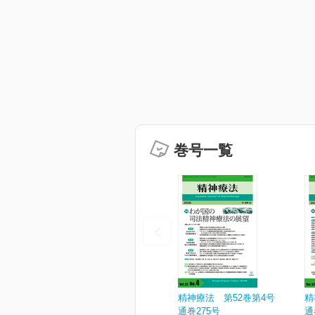
巻号一覧
精神療法 第52巻第4号
精
通巻275号
通