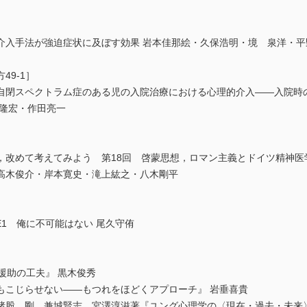
介入手法が強迫症状に及ぼす効果 岩本佳那絵・久保浩明・境 泉洋・平
49-1］
自閉スペクトラム症のある児の入院治療における心理的介入――入院時
竹隆宏・作田亮一
，改めて考えてみよう 第18回 啓蒙思想，ロマン主義とドイツ精神医
高木俊介・岸本寛史・滝上紘之・八木剛平
LE1 俺に不可能はない 尾久守侑
援助の工夫』 黒木俊秀
もこじらせない――もつれをほどくアプローチ』 岩垂喜貴
猪股 剛，兼城賢志，宮澤淳滋著『ユング心理学の〈現在・過去・未来