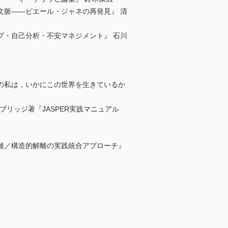
文脈――ピエール・ジャネの再発見』 清
プ・自己分析・不安マネジメント』 石川
の私は，いかにこの世界を生きているか
リッジ著『JASPER実践マニュアル
離／構造的解離の実践統合アプローチ』