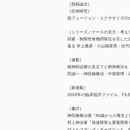
［投稿論文］
［症例研究］
脱フュージョン・エクササイズの
［シリーズ／ケースの見方・考え方
回避・制限性食物摂取症を呈した
返る 井上雅彦・小山穂菜美・佐
［連載］
精神科診療の見立てと精神療法を
田誠一・神田橋條治・中尾智博・
［新連載］
20XX年の臨床批評ファイル FI
［書評］
神田橋條治著『80歳からの養生と
村上伸治著『発達障害も愛着障害
ヴォルフガング・ギーゲリッヒ，