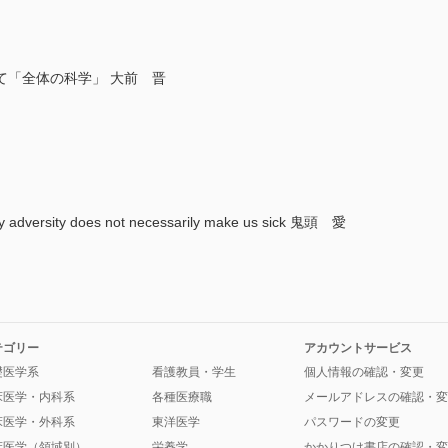
て「全体の科学」 大前 晋
Why adversity does not necessarily make us sick 鬼頭 愛
テゴリー
アカウントサービス
礎医学系
看護教員・学生
個人情報の確認・変更
床医学・内科系
各種医療職
メールアドレスの確認・変
床医学・外科系
東洋医学
パスワードの変更
床医学（領域別）
栄養学
かかりつけ書店の確認・変