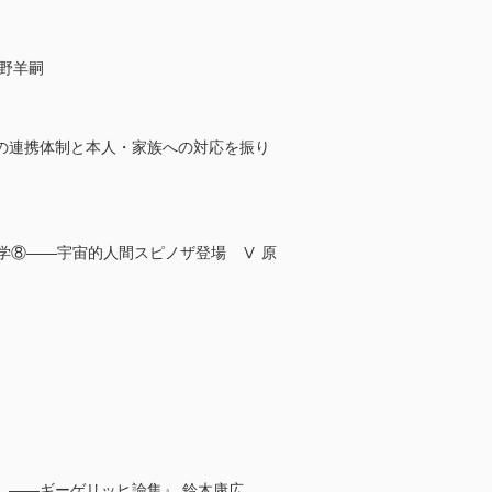
野羊嗣
の連携体制と本人・家族への対応を振り
学⑧――宇宙的人間スピノザ登場 Ⅴ 原
〉――ギーゲリッヒ論集』 鈴木康広