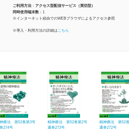
ご利用方法
アクセス型配信サービス（買切型）
同時使用端末数
1
※インターネット経由でのWEBブラウザによるアクセス参照
※導入・利用方法の詳細は
こちら
神療法 第52巻第3号
精神療法 第52巻第2号
精神療法 第52
巻274号
通巻273号
通巻272号