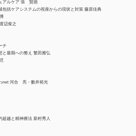
ュアルケア 張 賢徳
域包括ケアシステムの視座からの現状と対策 藤原佳典
博
渡辺俊之
ーチ
想と最期への整え 繁田雅弘
児
net 河合 亮・數井裕光
的超越と精神療法 新村秀人