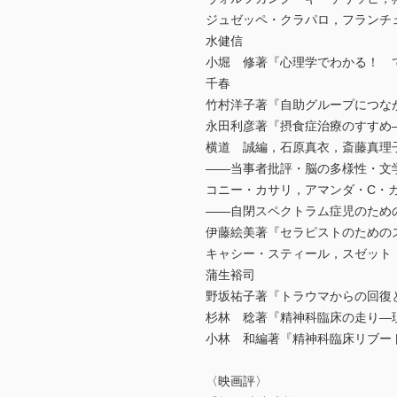
ジュゼッペ・クラパロ，フランチ
水健信
小堀 修著『心理学でわかる！ 
千春
竹村洋子著『自助グループにつな
永田利彦著『摂食症治療のすすめ
横道 誠編，石原真衣，斎藤真理
――当事者批評・脳の多様性・文
コニー・カサリ，アマンダ・C・ガ
――自閉スペクトラム症児のため
伊藤絵美著『セラピストのための
キャシー・スティール，スゼット
蒲生裕司
野坂祐子著『トラウマからの回復
杉林 稔著『精神科臨床の走り―
小林 和編著『精神科臨床リブー
〈映画評〉