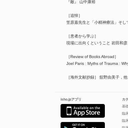
『敵』 山中康裕
［追悼］
笠原嘉先生と「小精神療法」そし
［患者から学ぶ］
現場に出向くということ 岩田和彦
［Review of Books Abroad］
Joel Paris : Myths of Trauma : 
［海外文献抄録］ 舘野由美子，他
isho.jpアプリ
カ
基
臨
臨
臨