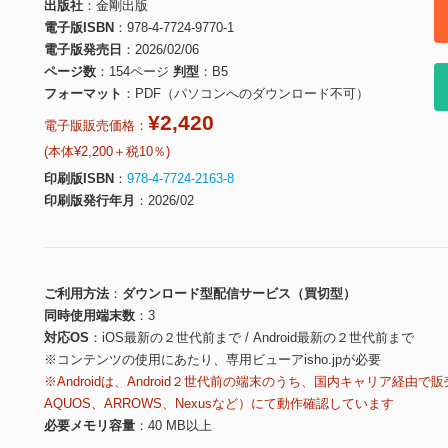
出版社
金剛出版
電子版ISBN
978-4-7724-9770-1
電子版発売日
2026/02/06
ページ数
154ページ
判型
B5
フォーマット
PDF（パソコンへのダウンロード不可）
¥2,420
電子版販売価格：
(本体¥2,200＋税10％)
印刷版ISBN
978-4-7724-2163-8
印刷版発行年月
2026/02
ご利用方法
ダウンロード型配信サービス（買切型）
同時使用端末数
3
対応OS
iOS最新の２世代前まで / Android最新の２世代前まで
※コンテンツの使用にあたり、専用ビューアisho.jpが必要
※Androidは、Android２世代前の端末のうち、国内キャリア経由で販
AQUOS、ARROWS、Nexusなど）にて動作確認しています
必要メモリ容量
40 MB以上