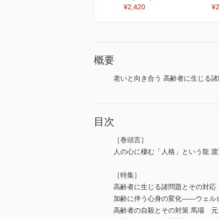
¥2,420
¥2
概要
老いと向き合う 高齢者に生じる
目次
［巻頭言］
人の心に棲む「人格」という龍 渡
［特集］
高齢者に生じる諸問題とその対応
加齢に伴う心身の変化――ウェル
高齢者の自殺とその対策 馬場 元