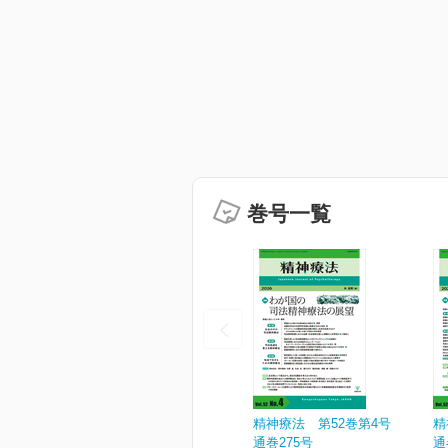
巻号一覧
精神療法 第52巻第4号
精
通巻275号
通