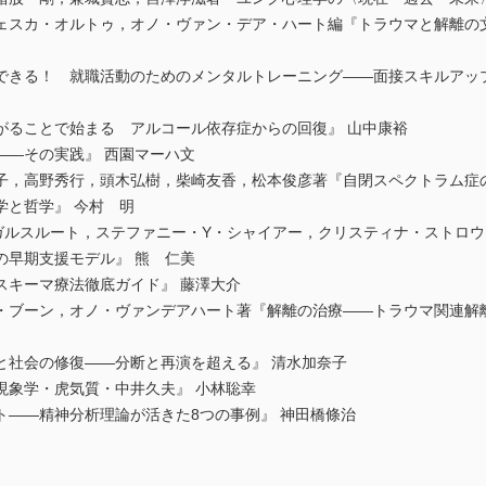
ェスカ・オルトゥ，オノ・ヴァン・デア・ハート編『トラウマと解離の
できる！ 就職活動のためのメンタルトレーニング――面接スキルアッ
がることで始まる アルコール依存症からの回復』 山中康裕
――その実践』 西園マーハ文
子，高野秀行，頭木弘樹，柴崎友香，松本俊彦著『自閉スペクトラム症
学と哲学』 今村 明
ルスルート，ステファニー・Y・シャイアー，クリスティナ・ストロウブ
の早期支援モデル』 熊 仁美
スキーマ療法徹底ガイド』 藤澤大介
・ブーン，オノ・ヴァンデアハート著『解離の治療――トラウマ関連解
と社会の修復――分断と再演を超える』 清水加奈子
現象学・虎気質・中井久夫』 小林聡幸
ト――精神分析理論が活きた8つの事例』 神田橋條治