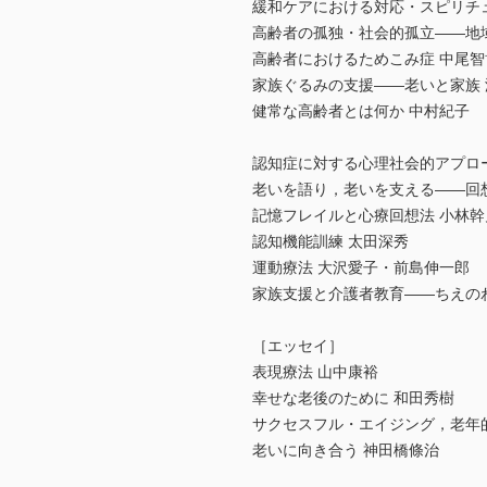
緩和ケアにおける対応・スピリチ
高齢者の孤独・社会的孤立――地
高齢者におけるためこみ症 中尾智
家族ぐるみの支援――老いと家族 
健常な高齢者とは何か 中村紀子
認知症に対する心理社会的アプロ
老いを語り，老いを支える――回
記憶フレイルと心療回想法 小林幹
認知機能訓練 太田深秀
運動療法 大沢愛子・前島伸一郎
家族支援と介護者教育――ちえのわ
［エッセイ］
表現療法 山中康裕
幸せな老後のために 和田秀樹
サクセスフル・エイジング，老年
老いに向き合う 神田橋條治