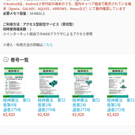
※Androidは、Android２世代前の端末のうち、国内キャリア経由で販売されている端
末（Xperia、GALAXY、AQUOS、ARROWS、Nexusなど）にて動作確認しています
必要メモリ容量
34 MB以上
ご利用方法
アクセス型配信サービス（買切型）
同時使用端末数
1
※インターネット経由でのWEBブラウザによるアクセス参照
※導入・利用方法の詳細は
こちら
巻号一覧
精神療法 第52
精神療法 第52
精神療法 第52
精神療法 第52
巻第4号
巻第3号
巻第2号
巻第1号
通巻275号
通巻274号
通巻273号
通巻272号
¥2,420
¥2,420
¥2,420
¥2,420