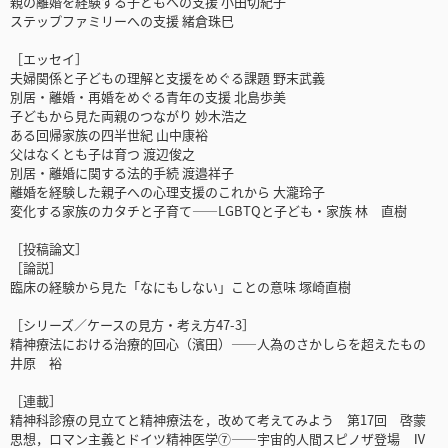
親の離婚を経験する子どもへの支援 小田切紀子
ステップファミリーへの支援 緒倉珠巳
［エッセイ］
夫婦関係と子どもの理解と支援をめぐる課題 野末武義
別居・離婚・再婚をめぐる青年の支援 北島歩美
子どもから見た両親のつながり 妙木浩之
ある回帰家族の四半世紀 山中康裕
父はなくとも子は育つ 渡辺俊之
別居・離婚に関する法的手続 渡邉祥子
離婚を経験した親子への心理支援のこれから 大瀧玲子
変化する家族のカタチと子育て――LGBTQと子ども・家族 林 直樹
［投稿論文］
［論説］
臨床の経験から見た「なにもしない」ことの意味 塚崎直樹
［シリーズ／ケースの見方・考え方47-3］
精神療法における治療的回心（濱田）――人為のさかしらを超えたもの
井原 裕
［連載］
精神科診療の見立てと精神療法を，改めて考えてみよう 第17回 啓蒙
思想，ロマン主義とドイツ精神医学⑦――宇宙的人間スピノザ登場 Ⅳ