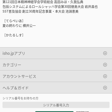
第121回日本精神神経学会学術総会 高田みほ・久我弘典
包括システムによるロールシャッハ学会第30回徳島大会 岩井昌也
SST普及協会 創立30周年記念事業・本大会 池淵恵美
［てらぺいあ］
夏の終わりに 横井公一
［かたるしす］
isho.jpアプリ
カテゴリー
アカウントサービス
ヘルプ＆ガイド
シリアル番号をお持ちの方
シリアル番号入力