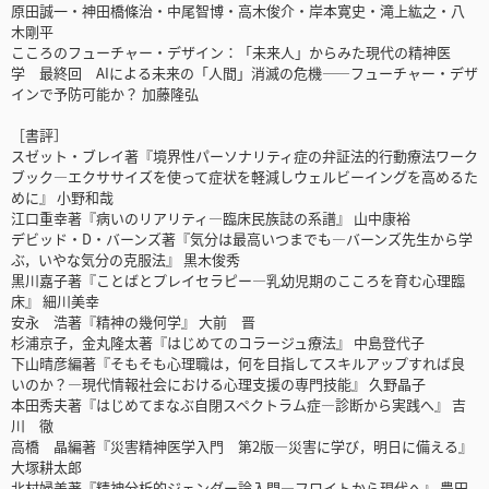
原田誠一・神田橋條治・中尾智博・高木俊介・岸本寛史・滝上紘之・八
木剛平
こころのフューチャー・デザイン：「未来人」からみた現代の精神医
学 最終回 AIによる未来の「人間」消滅の危機――フューチャー・デザ
インで予防可能か？ 加藤隆弘
［書評］
スゼット・ブレイ著『境界性パーソナリティ症の弁証法的行動療法ワーク
ブック―エクササイズを使って症状を軽減しウェルビーイングを高めるた
めに』 小野和哉
江口重幸著『病いのリアリティ―臨床民族誌の系譜』 山中康裕
デビッド・D・バーンズ著『気分は最高いつまでも―バーンズ先生から学
ぶ，いやな気分の克服法』 黒木俊秀
黒川嘉子著『ことばとプレイセラピー―乳幼児期のこころを育む心理臨
床』 細川美幸
安永 浩著『精神の幾何学』 大前 晋
杉浦京子，金丸隆太著『はじめてのコラージュ療法』 中島登代子
下山晴彦編著『そもそも心理職は，何を目指してスキルアップすれば良
いのか？―現代情報社会における心理支援の専門技能』 久野晶子
本田秀夫著『はじめてまなぶ自閉スペクトラム症―診断から実践へ』 吉
川 徹
高橋 晶編著『災害精神医学入門 第2版―災害に学び，明日に備える』
大塚耕太郎
北村婦美著『精神分析的ジェンダー論入門―フロイトから現代へ』 豊田