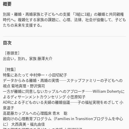
概要
別居・離婚・再婚家族と子どもへの支援 「3組に1組」の離婚と共同親権
時代へ。複雑化する家族の課題に、心理、法律、社会が協働して、子ども
たちの未来を支援する。
目次
［巻頭言］
出会い，別れ，家族 藤澤大介
［特集］
特集にあたって 中村伸一・小田切紀子
データからみる離婚・再婚の実情――ステップファミリーの子どもへの
視点 菊地真理・野沢慎司
一方が離婚に同意しないカップルへのアプローチ――William Dohertyに
よるディサーンメントカウンセリング 小笠原知子
ADRによる子どものいる夫婦の離婚協議――子の福祉実現をめざして 小
泉道子
高葛藤カップルへの心理臨床 青木 聡
親向けの心理教育プログラム（Families in Transitionプログラムを中心
に） 大西真美・福丸由佳