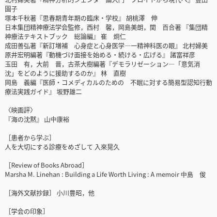
園子
塚本千秋著『思春期青年期の臨床・学校』 胡桃澤 伸
日本集団精神療法学会監修，西村 馨，岡島美朗，関 百合著 『集団精
神療法テキストブック 総論編』 崔 炯仁
成田善弘著『新訂増補 心身症と心身医学―一精神科医の眼』 北村婦美
原井宏明編著『動機づけ面接を始める・続ける・広げる』 諸富祥彦
玉田 有，大前 晋，古茶大樹編著『デモラリゼーション―「意気消
沈」をどのように援助するのか』 林 直樹
岡島 義編『医師・コメディカルのための 不眠に対する簡易型認知行動
療法実践ガイド』 坂野雄二
〈映画評〉
『海の沈黙』 山中康裕
［患者から学ぶ］
人を大切にする診療をめざして 入來晃久
［Review of Books Abroad］
Marsha M. Linehan : Building a Life Worth Living : A memoir 中島 俊
［海外文献抄録］ 小川豊昭，他
［学会の印象］