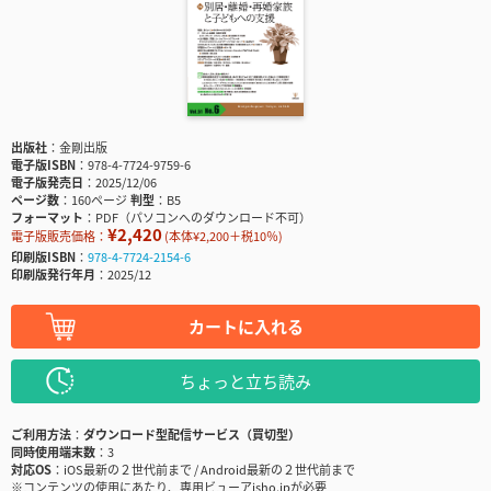
出版社
金剛出版
電子版ISBN
978-4-7724-9759-6
電子版発売日
2025/12/06
ページ数
160ページ
判型
B5
フォーマット
PDF（パソコンへのダウンロード不可）
¥2,420
電子版販売価格：
(本体¥2,200＋税10％)
印刷版ISBN
978-4-7724-2154-6
印刷版発行年月
2025/12
カートに入れる
ちょっと立ち読み
ご利用方法
ダウンロード型配信サービス（買切型）
同時使用端末数
3
対応OS
iOS最新の２世代前まで / Android最新の２世代前まで
※コンテンツの使用にあたり、専用ビューアisho.jpが必要