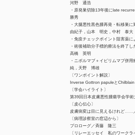
河野 通浩
・原発巣切除13年後にlate r
勝秀
・大腿悪性黒色腫再発・転移巣に
由紀子，山本 明史，中村 泰大
・免疫チェックポイント阻害薬に
・術後補助分子標的療法を終了し
高橋 英明
・ニボルマブ＋イピリムマブ併用
純，天野 博雄
〔ワンポイント解説〕
Inverse Gottron papuleとChilb
〔学会ハイライト〕
第39回日本皮膚悪性腫瘍学会学
〔皮心伝心〕
皮膚病変は目に見えるけれど……
〔病理診察室の窓辺から〕
プロローグ／斉藤 隆三
〔リレーエッセイ 私のワークラ