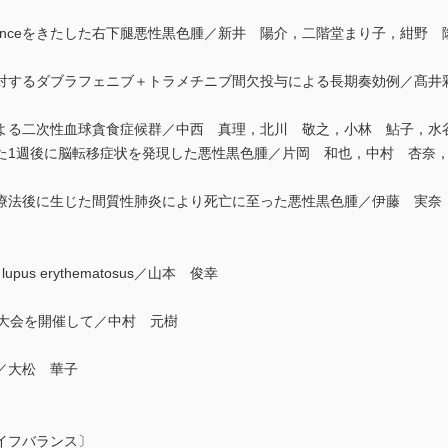
ecurrenceをきたした右下腿悪性黒色腫／新井 陽介，二階堂まり子，
対するダブラフェニブ＋トラメチニブ間欠投与による長期奏効例／髙井
よる二次性血球貪食症候群／中西 真理，北川 敬之，小林 鮎子，水
た1週後に脳転移症状を発現した悪性黒色腫／片岡 和也，中村 杏奈
療法後に生じた間質性肺炎により死亡に至った悪性黒色腫／伊藤 実奈
lain lupus erythematosus／山本 俊幸
術大会を開催して／中村 元樹
／大松 華子
イフバランス〕