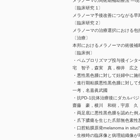
メラノーマの周術期補助療法 ―
〔臨床研究 1〕
メラノーマ予後改善につながる早
〔臨床研究 2〕
メラノーマの治療選択における包
〔治療〕
本邦におけるメラノーマの術後補
〔臨床例〕
・ペムブロリズマブ投与後インター
宅 智子，森実 真，柳井 広之
・悪性黒色腫に対して妊婦中に施
・進行期粘膜悪性黒色腫に対して
一考，名嘉眞武國
・抗PD-1抗体治療後にダカル
齋藤 豪，横川 和樹，宇原 久
・両足底に悪性黒色腫を認めた
・爪下膿瘍を生じた爪部無色素性
・口腔粘膜原発melanoma in s
・生検時の臨床像と病理組織像が乖離し