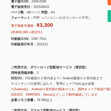
電子版ISSN
2434-0340
電子版発売日
2025/06/01
ページ数
98ページ
判型
A4
フォーマット
PDF（パソコンへのダウンロード不可）
¥3,300
電子版販売価格：
(本体¥3,000＋税10％)
印刷版ISSN
0387-7531
印刷版発行年月
2023/12
ご利用方法
ダウンロード型配信サービス（買切型）
同時使用端末数
3
対応OS
iOS最新の２世代前まで / Android最新の２世代前まで
※コンテンツの使用にあたり、専用ビューアisho.jpが必要
※Androidは、Android２世代前の端末のうち、国内キャリア経由で販
AQUOS、ARROWS、Nexusなど）にて動作確認しています
必要メモリ容量
78 MB以上
ご利用方法
アクセス型配信サービス（買切型）