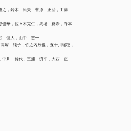
紺野 隆之，鈴木 民夫，菅原 正登，工藤
彩也華，佐々木克仁，馬場 夏希，寺本
谷 健人，山中 恵一
，高塚 純子，竹之内辰也，五十川瑞穂，
，中川 倫代，三浦 慎平，大西 正