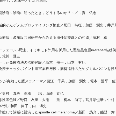
現在そして未来―／竹之内辰也
期診断～診断に迷ったとき，どうするのか？～／古賀 弘志
括的がんゲノムプロファイリング検査／肥田 時征，加藤 潤史，井戸
助療法：多施設共同研究からみえる海外治療群との相違／藤村 卓
フェロンβ局注，イミキモド外用を併用した悪性黒色腫in-transit転
，荒川 謙三
行した免疫療法の治療経験／坂本 翔一，山本 有紀
免疫チェックポイント阻害薬投与後，病勢進行のためダカルバジンを
バジンが奏効した腟メラノーマ／藤江 千果，加藤 潤史，堀本 浩平，
例／奥村 真央，高橋 聡，山崎 直也
悪性黒色腫／野口 友里，大瀧 薫，梅本 尚可，髙井彩也華，中村
ituの2例／和田 尚子，内 博史
て診断に難渋したspindle cell melanoma／新田 悠介，能