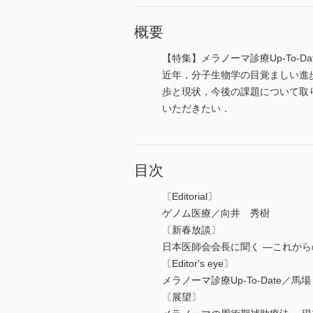
概要
【特集】メラノーマ診療Up-To-Da
近年，分子生物学の目覚ましい進
歩と現状，今後の課題について取
いただきたい．
目次
〔Editorial〕
ゲノム医療／向井 秀樹
〔新春放談〕
日本医師会会長に聞く ―これか
〔Editor's eye〕
メラノーマ診療Up-To-Date／馬
〔展望〕