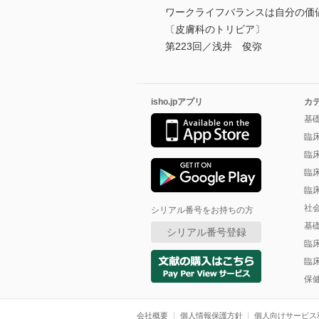
ワークライフバランスは自分の価
〔皮膚科のトリビア〕
第223回／浅井 俊弥
isho.jpアプリ
カ
基
臨
臨
臨
臨
社
シリアル番号をお持ちの方
基
シリアル番号登録
臨
臨
保
会社概要
個人情報保護方針
個人向けサービス