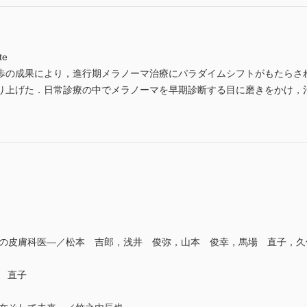
te
歩の成果により，進行期メラノーマ治療にパラダイムシフトがもたらさ
り上げた．日常診療の中でメラノーマを早期診断する目に磨きをかけ，
らの皮膚科医―／松本 吉郎，浅井 俊弥，山本 俊幸，馬場 直子，久
場 直子