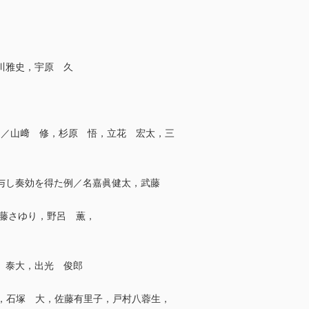
川雅史，宇原 久
移例／山﨑 修，杉原 悟，立花 宏太，三
投与し奏効を得た例／名嘉眞健太，武藤
佐藤さゆり，野呂 薫，
 泰大，出光 俊郎
登 舞，石塚 大，佐藤有里子，戸村八蓉生，