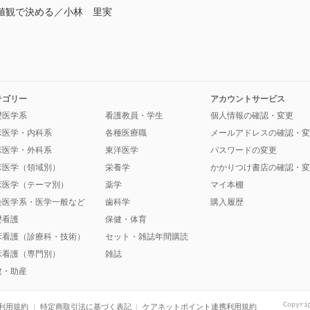
値観で決める／小林 里実
テゴリー
アカウントサービス
礎医学系
看護教員・学生
個人情報の確認・変更
床医学・内科系
各種医療職
メールアドレスの確認・変
床医学・外科系
東洋医学
パスワードの変更
床医学（領域別）
栄養学
かかりつけ書店の確認・変
床医学（テーマ別）
薬学
マイ本棚
会医学系・医学一般など
歯科学
購入履歴
礎看護
保健・体育
床看護（診療科・技術）
セット・雑誌年間購読
床看護（専門別）
雑誌
健・助産
Copyri
利用規約
特定商取引法に基づく表記
ケアネットポイント連携利用規約