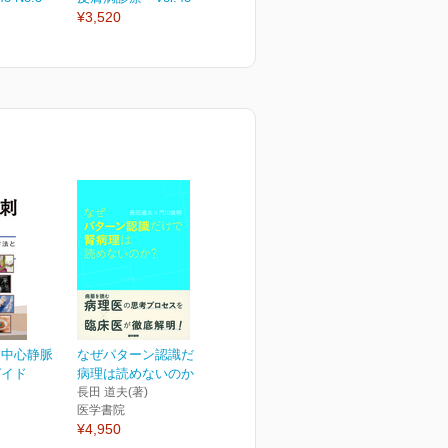
¥3,520
¥3,520
¥
！中心静脈
なぜパターン認識だけで腎
ガイド
病理は読めないのか？
長田 道夫(著)
医学書院
¥4,950