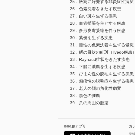
25．腋窩に好発する非炎症性病変
26．色素沈着をきたす疾患
27．白い斑を生ずる疾患
28．血管拡張を主とする疾患
29．多形皮膚萎縮を伴う疾患
30．紫斑を生ずる疾患
31．慢性の色素沈着を生ずる紫斑
32．網の目状の紅斑（livedo疾患
33．Raynaud症状をきたす疾患
34．下腿に潰瘍を生ずる疾患
35．びまん性の脱毛を生ずる疾患
36．瘢痕性の脱毛症を生ずる疾患
37．老人の顔の角化性病変
38．黒色の腫瘍
39．爪の周囲の腫瘍
isho.jpアプリ
カ
基