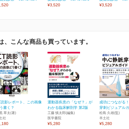
,520
¥3,520
¥3,520
は、こんな商品も買っています。
T読影レポート、この画像
運動器疾患の「なぜ？」が
成功につながる
う書く？
わかる臨床解剖学 第2版
穿刺ビジュアル
黒 草太(著)
工藤 慎太郎(編集)
松島 久雄(監)
土社
医学書院
羊土社
,180
¥5,280
¥5,280