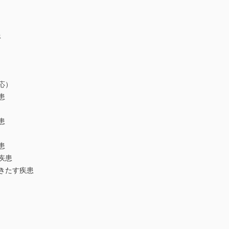
患
応）
患
患
患
疾患
きたす疾患