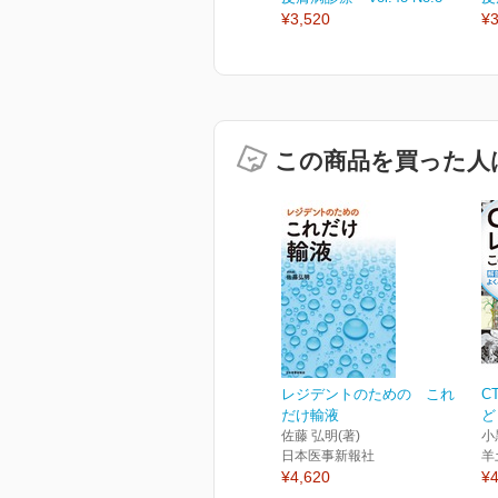
¥3,520
¥3
この商品を買った人
レジデントのための これ
C
だけ輸液
ど
佐藤 弘明(著)
小
日本医事新報社
羊
¥4,620
¥4