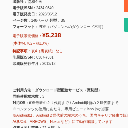
出版社
協和企画
電子版ISSN
2434-0340
電子版発売日
2023/06/12
ページ数
148ページ
判型
B5
フォーマット
PDF（パソコンへのダウンロード不可）
¥5,238
電子版販売価格：
(本体¥4,762＋税10％)
特記事項
表4（裏表紙）なし
印刷版ISSN
0387-7531
印刷版発行年月
2013/12
ご利用方法
ダウンロード型配信サービス（買切型）
同時使用端末数
3
対応OS
iOS最新の２世代前まで / Android最新の２世代前まで
※コンテンツの使用にあたり、専用ビューアisho.jpが必要
※Androidは、Android２世代前の端末のうち、国内キャリア経由で販
AQUOS、ARROWS、Nexusなど）にて動作確認しています
必要メモリ容量
22 MB以上