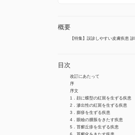
概要
【特集】誤診しやすい皮膚疾患 診
目次
改訂にあたって
序
序文
1．顔に蝶型の紅斑を生ずる疾患
2．滲出性の紅斑を生ずる疾患
3．膨疹を生ずる疾患
4．眼瞼の腫脹をきたす疾患
5．苔癬丘疹を生ずる疾患
6．苔癬化をきたす疾患