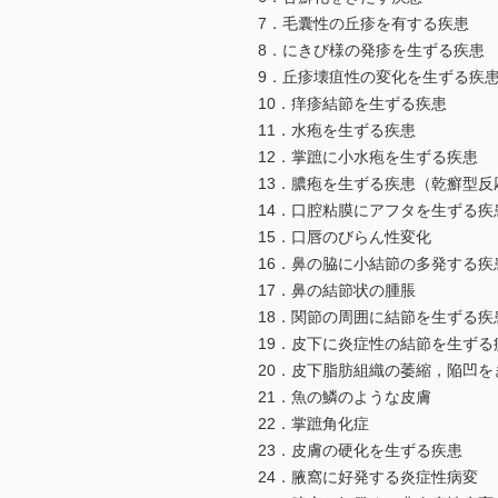
7．毛囊性の丘疹を有する疾患
8．にきび様の発疹を生ずる疾患
9．丘疹壊疽性の変化を生ずる疾
10．痒疹結節を生ずる疾患
11．水疱を生ずる疾患
12．掌蹠に小水疱を生ずる疾患
13．膿疱を生ずる疾患（乾癬型反
14．口腔粘膜にアフタを生ずる疾
15．口唇のびらん性変化
16．鼻の脇に小結節の多発する疾
17．鼻の結節状の腫脹
18．関節の周囲に結節を生ずる疾
19．皮下に炎症性の結節を生ずる
20．皮下脂肪組織の萎縮，陥凹を
21．魚の鱗のような皮膚
22．掌蹠角化症
23．皮膚の硬化を生ずる疾患
24．腋窩に好発する炎症性病変