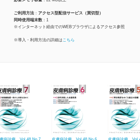
ご利用方法
アクセス型配信サービス（買切型）
同時使用端末数
1
※インターネット経由でのWEBブラウザによるアクセス参照
※導入・利用方法の詳細は
こちら
膚病診療 Vol.48 No.7
皮膚病診療 Vol.48 No.6
皮膚病診療 Vol.48