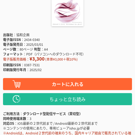
出版社
協和企画
電子版ISSN
2434-0340
電子版発売日
2025/03/01
ページ数
80ページ
判型
A4
フォーマット
PDF（パソコンへのダウンロード不可）
¥3,300
電子版販売価格：
(本体¥3,000＋税10％)
印刷版ISSN
0387-7531
印刷版発行年月
2025/02
カートに入れる
ちょっと立ち読み
ご利用方法
ダウンロード型配信サービス（買切型）
同時使用端末数
3
対応OS
iOS最新の２世代前まで / Android最新の２世代前まで
※コンテンツの使用にあたり、専用ビューアisho.jpが必要
※Androidは、Android２世代前の端末のうち、国内キャリア経由で販売されている端