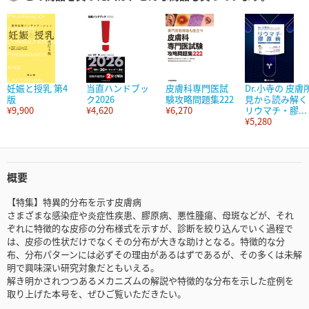
妊娠と授乳 第4
当直ハンドブッ
皮膚科専門医試
Dr.小寺の 皮膚
版
ク2026
験攻略問題集222
見から読み解く
¥9,900
¥4,620
¥6,270
リウマチ・膠...
¥5,280
概要
【特集】特異的分布を示す皮膚病
さまざまな感染症や炎症性疾患、膠原病、悪性腫瘍、母斑などが、それ
ぞれに特徴的な皮疹の分布様式を示すが、診断を絞り込んでいく過程で
は、皮疹の性状だけでなくその分布が大きな助けとなる。特徴的な分
布、分布パターンには必ずその理由があるはずであるが、その多くは未解
明で興味深い研究対象だともいえる。
解き明かされつつあるメカニズムの解説や特徴的な分布を示した症例を
取り上げた本号を、ぜひご覧いただきたい。