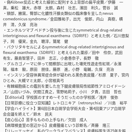
・偽Köbner反応と考えた線状に配列する上背部の扁平疣贅／伊藤 一
真，乗松 雄大，赤塚 太朗，森村 壮志，濱田 利久，菅谷 誠
・頸部，腋窩，臀部に化膿性汗腺炎類似の臨床像を呈したnevus
comedonicus syndrome／金田雅祐子，出光 俊郎，内山 真樹，横
井 清，久保 亮治
・エンホルツマブ ベドチン投与後に生じたsymmetrical drug-related
intertriginous and flexural exanthema（SDRIFE）と考えた例／石川悠梨
子，岡 優実，金丸 聰淳，鷲尾 健
・パクリタキセルによるsymmetrical drug-related intertriginous and
flexural exanthema（SDRIFE）と考えられた薬疹／田中 伶奈，武田
有生，藤島智慧子，田井 志正，小倉香奈子，長野 徹
・グルカゴノーマに伴って間擦部に出現した壊死性遊走性紅斑／永濱
陽，福本 毅，原田 朋佳，藤原 進，小野 竜輔，久保 亮治
・インスリン受容体異常症合併が疑われる黒色表皮腫／杉原 夏子，宮内
ひとみ，大槻マミ太郎，小宮根真弓
・有棘細胞癌との鑑別を要した左下腿皮膚限局性結節性アミロイドーシ
ス／山田いづみ，伏間江貴之，雪野祐莉子，小川 夕貴，吉田 哲也
【Editorial】学校医のすすめ～そうだったのか学校医／浅井 俊弥
【日常診療に役立つ豆知識】レトロニキア（retronychia）／川島 裕平
【学会ハイライト】第6回日本白斑学会学術大会・第4回東アジア白斑学
会会議を終えて／鈴木 民夫
【皮心伝心】苦手もものの上手なれ／欠田 成人
【病理検査室の窓辺から】皮膚腫瘍という診断名／斉藤 隆三
【リレーエッセイ 私のワークライフバランス】皮膚科医生活25年を振