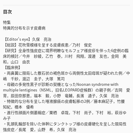
目次
特集
特異的分布を示す皮膚病
【Editor's eye】久保 亮治
【総説】花吹雪模様を呈する皮膚疾患／乃村 俊史
【研究】全身性強皮症に境界明瞭なモルフェア様皮疹を伴った6症例の臨
床的検討／今井 紗綾，乙竹 泰，川村 飛翔，渡邊 友也，金岡 美
和，山口 由衣
【臨床例】
・両鼻翼に限局した敷石状の褐色斑から両側性太田母斑が疑われた例／中
嶋 千紗，渡辺 圭子，大塚 篤司
・母親の多発性黒子が診断の契機となったNoonan syndrome with
multiple lentigines（NSML，旧名LEOPARD症候群）の親子例／吉岡 愛
育，辰田奈那恵，福本 毅，小野 竜輔，長濱 通子，久保 亮治
・特徴的な分布を呈した唾液腺癌の皮膚転移の2例／藤本麻記子，竹腰
知紀，橋本 優希
・進行性顔面片側萎縮症／栗栖 卓哉，下村 尚子，下村 裕，萩谷ゆ
み子
・乳頭乳輪部を除いた体幹にタンクトップ様の皮膚硬化を呈した限局性
強皮症／長尾 愛，山野 希，久保 亮治