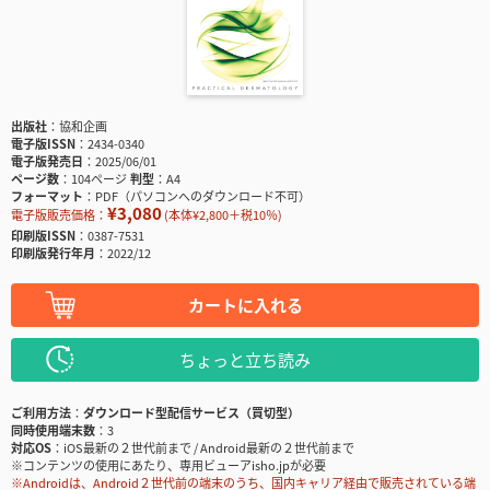
出版社
協和企画
電子版ISSN
2434-0340
電子版発売日
2025/06/01
ページ数
104ページ
判型
A4
フォーマット
PDF（パソコンへのダウンロード不可）
¥3,080
電子版販売価格：
(本体¥2,800＋税10％)
印刷版ISSN
0387-7531
印刷版発行年月
2022/12
カートに入れる
ちょっと立ち読み
ご利用方法
ダウンロード型配信サービス（買切型）
同時使用端末数
3
対応OS
iOS最新の２世代前まで / Android最新の２世代前まで
※コンテンツの使用にあたり、専用ビューアisho.jpが必要
※Androidは、Android２世代前の端末のうち、国内キャリア経由で販売されている端