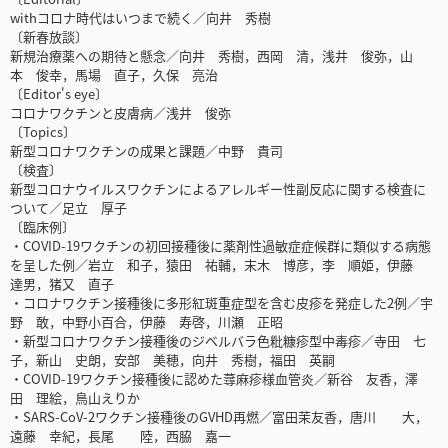
withコロナ時代はいつまで続く／向井 秀樹
〔新春放談〕
新規治療薬への期待と懸念／向井 秀樹，西岡 清，浅井 俊弥，山
本 俊幸，馬場 直子，久保 亮治
〔Editor's eye〕
コロナワクチンと皮膚病／浅井 俊弥
〔Topics〕
新型コロナワクチンの成果と課題／中野 貴司
〔検査〕
新型コロナウイルスワクチンによるアレルギー性副反応に関する検査に
ついて／足立 厚子
〔臨床例〕
・COVID-19ワクチンの初回接種後に薬剤性過敏症症候群に類似する病態
を呈した例／岩立 和子，猿田 祐輔，末木 博彦，李 順姫，伊藤
達男，猪又 直子
・コロナワクチン接種後に多形紅斑重症型を含む皮疹を発症した2例／宇
野 敢，中野小百合，伊藤 寿啓，川瀬 正昭
・新型コロナワクチン接種後のジベルバラ色粃糠疹型中毒疹／寺田 七
子，新山 史朗，安部 美穂，向井 秀樹，福田 英嗣
・COVID-19ワクチン接種後に認めた蕁麻疹様血管炎／新谷 友香，澤
田 理絵，鳥山えりか
・SARS-CoV-2ワクチン接種後のGVHD再燃／富田茉友香，唐川 大，
遠藤 幸紀，長尾 陸，西脇 嘉一