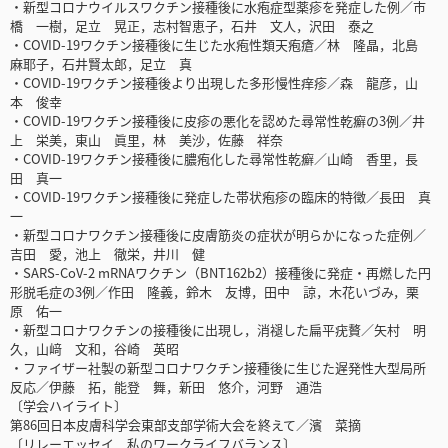
・新型コロナウイルスワクチン接種後に水疱症型薬疹を発症した例／市
橋 一樹，足立 晃正，志村智恵子，石井 文人，沢田 泰之
・COVID-19ワクチン接種後に生じた水疱性類天疱瘡／林 隆晶，北島
麻耶子，石井賢太郎，足立 真
・COVID-19ワクチン接種後より出現した多形慢性痒疹／森 龍彦，山
本 俊幸
・COVID-19ワクチン接種後に皮疹の悪化を認めた尋常性乾癬の3例／井
上 栄美，東山 眞里，林 美沙，佐藤 祥奈
・COVID-19ワクチン接種後に膿疱化した尋常性乾癬／山崎 香里，長
田 真一
・COVID-19ワクチン接種後に発症した帯状疱疹の臨床的特徴／長田 真
一
・新型コロナワクチン接種後に皮膚筋炎の症状が明らかになった症例／
吉田 愛，池上 徹栄，井川 健
・SARS-CoV-2 mRNAワクチン（BNT162b2）接種後に発症・再燃した円
形脱毛症の3例／作田 隆義，鈴木 友博，田中 諒，木花いづみ，栗
原 佑一
・新型コロナワクチンの接種後に出現し，消褪した扁平疣贅／矢村 明
久，山﨑 文和，谷崎 英昭
・ファイザー社製の新型コロナワクチン接種後に生じた遅発性大型局所
反応／伊藤 拓，能登 舞，新田 悠介，河野 通浩
〔学会ハイライト〕
第86回日本皮膚科学会東部支部学術大会を終えて／濱 菜摘
〔リレーエッセイ 私のワークライフバランス〕