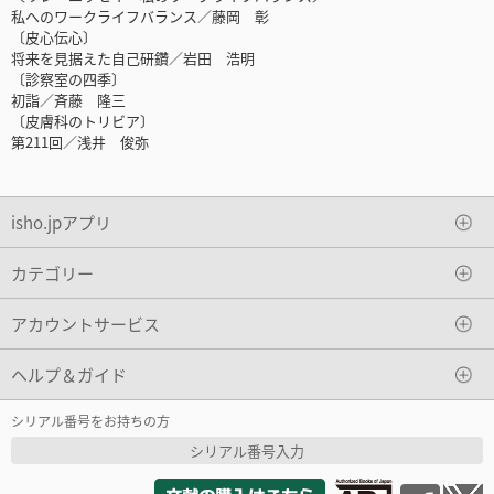
私へのワークライフバランス／藤岡 彰
〔皮心伝心〕
将来を見据えた自己研鑽／岩田 浩明
〔診察室の四季〕
初詣／斉藤 隆三
〔皮膚科のトリビア〕
第211回／浅井 俊弥
isho.jpアプリ
カテゴリー
アカウントサービス
ヘルプ＆ガイド
シリアル番号をお持ちの方
シリアル番号入力