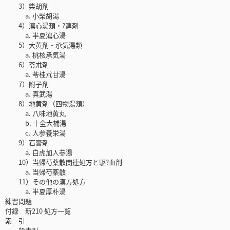
3）柴胡剤
a. 小柴胡湯
4）瀉心湯類・?連剤
a. 半夏瀉心湯
5）大黄剤・承気湯類
a. 桃核承気湯
6）苓朮剤
a. 苓桂朮甘湯
7）附子剤
a. 真武湯
8）地黄剤（四物湯類）
a. 八味地黄丸
b. 十全大補湯
c. 人参養栄湯
9）石膏剤
a. 白虎加人参湯
10）当帰芍薬散関連処方と駆?血剤
a. 当帰芍薬散
11）その他の漢方処方
a. 半夏厚朴湯
練習問題
付録 新210 処方一覧
索 引