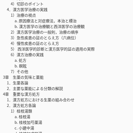
4）切診のポイント
4．漢方医学治療の実践
1）治療の視点
a. 原因療法と対症療法，本治と標治
b. 漢方医学の治療観と西洋医学の治療観
2）漢方医学治療の一般則，治療の順序
3）急性疾患の証のとらえ方（六病位）
4）慢性疾患の証のとらえ方
5） 西洋医学的診断と漢方医学的証の適用の実際
6）漢方治療の実践
a. 処方
b. 瞑眩
7）その他
3章 生薬の気味と薬能
1．生薬各論
2．主要な薬能による分類の解説
4章 重要な漢方処方
1．漢方処方における生薬の組み合わせ
2．漢方処方各論
1）桂枝湯類
a. 桂枝湯
b. 桂枝加芍薬湯
c. 小建中湯