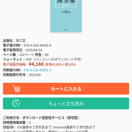
出版社
南江堂
電子版ISBN
978-4-524-40503-9
電子版発売日
2025/08/18
ページ数
192ページ
判型
B5
フォーマット
PDF（パソコンへのダウンロード不可）
¥4,180
電子版販売価格：
(本体¥3,800＋税10％)
印刷版ISBN
978-4-524-40501-5
印刷版発行年月
2025/09
カートに入れる
ちょっと立ち読み
ご利用方法
ダウンロード型配信サービス（買切型）
同時使用端末数
3
対応OS
iOS最新の２世代前まで / Android最新の２世代前まで
※コンテンツの使用にあたり、専用ビューアisho.jpが必要