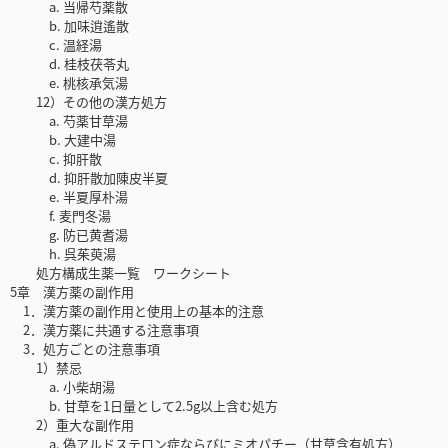
a. 当帰芍薬散
b. 加味逍遙散
c. 温経湯
d. 桂枝茯苓丸
e. 桃核承気湯
12）その他の漢方処方
a. 芍薬甘草湯
b. 大建中湯
c. 抑肝散
d. 抑肝散加陳皮半夏
e. 半夏厚朴湯
f. 麦門冬湯
g. 防已黄耆湯
h. 呉茱萸湯
処方構成生薬一覧 ワークシート
5章 漢方薬の副作用
1．漢方薬の副作用と使用上の基本的注意
2．漢方薬に共通する注意事項
3．処方ごとの注意事項
1）禁忌
a. 小柴胡湯
b. 甘草を1日量として2.5g以上含む処方
2）重大な副作用
a. 偽アルドステロン症ならびにミオパチー（甘草含有処方）