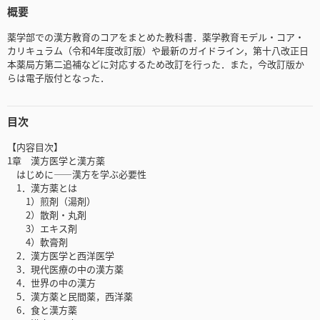
概要
薬学部での漢方教育のコアをまとめた教科書．薬学教育モデル・コア・
カリキュラム（令和4年度改訂版）や最新のガイドライン，第十八改正日
本薬局方第二追補などに対応するため改訂を行った．また，今改訂版か
らは電子版付となった．
目次
【内容目次】
1章 漢方医学と漢方薬
はじめに――漢方を学ぶ必要性
1．漢方薬とは
1）煎剤（湯剤）
2）散剤・丸剤
3）エキス剤
4）軟膏剤
2．漢方医学と西洋医学
3．現代医療の中の漢方薬
4．世界の中の漢方
5．漢方薬と民間薬，西洋薬
6．食と漢方薬