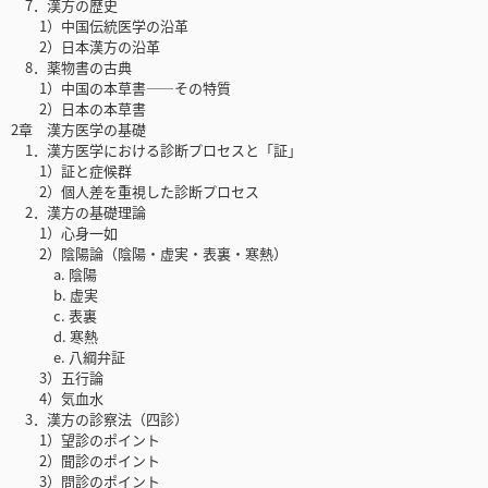
7．漢方の歴史
1）中国伝統医学の沿革
2）日本漢方の沿革
8．薬物書の古典
1）中国の本草書――その特質
2）日本の本草書
2章 漢方医学の基礎
1．漢方医学における診断プロセスと「証」
1）証と症候群
2）個人差を重視した診断プロセス
2．漢方の基礎理論
1）心身一如
2）陰陽論（陰陽・虚実・表裏・寒熱）
a. 陰陽
b. 虚実
c. 表裏
d. 寒熱
e. 八綱弁証
3）五行論
4）気血水
3．漢方の診察法（四診）
1）望診のポイント
2）聞診のポイント
3）問診のポイント