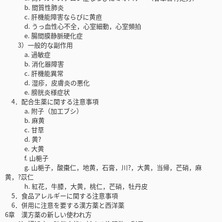
b. 間質性肺炎
c. 肝機能障害ならびに黄疸
d. うっ血性心不全，心室細動，心室頻拍
e. 腸間膜静脈硬化症
3）一般的な副作用
a. 過敏症
b. 消化器障害
c. 肝機能異常
d. 湿疹，皮膚炎の悪化
e. 膀胱炎様症状
4．配合生薬に関する注意事項
a. 附子（加工ブシ）
b. 麻黄
c. 甘草
d. 黄?
e. 大黄
f. 山梔子
g. 山梔子，酸棗仁，地黄，石膏，川?，大黄，当帰，芒硝，麻
黄，?苡仁
h. 紅花，牛膝，大黄，桃仁，芒硝，牡丹皮
5．食品アレルギーに関する注意事項
6．併用に注意を要する漢方薬と西洋薬
6章 漢方薬の新しい使われ方