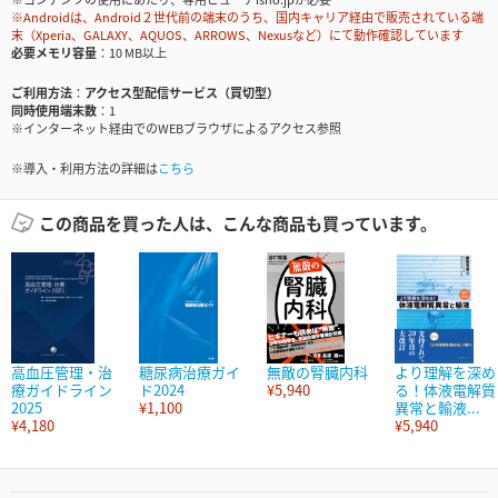
※Androidは、Android２世代前の端末のうち、国内キャリア経由で販売されている端
末（Xperia、GALAXY、AQUOS、ARROWS、Nexusなど）にて動作確認しています
必要メモリ容量
10 MB以上
ご利用方法
アクセス型配信サービス（買切型）
同時使用端末数
1
※インターネット経由でのWEBブラウザによるアクセス参照
※導入・利用方法の詳細は
こちら
この商品を買った人は、こんな商品も買っています。
高血圧管理・治
糖尿病治療ガイ
無敵の腎臓内科
より理解を深め
療ガイドライン
ド2024
¥5,940
る！体液電解質
2025
¥1,100
異常と輸液...
¥4,180
¥5,940