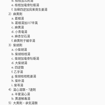
d. 桂枝加朮附湯
e. 桂枝加竜骨牡蛎湯
f. 当帰四逆加呉茱萸生姜湯
2）麻黄剤
a. 葛根湯
b. 葛根湯加川?辛夷
c. 麻黄湯
d. 小青竜湯
e. 麻杏甘石湯
f. 麻黄附子細辛湯
3）柴胡剤
a. 小柴胡湯
b. 柴胡桂枝湯
c. 柴胡加竜骨牡蛎湯
d. 大柴胡湯
e. 四逆散
f. 乙字湯
g. 柴胡桂枝乾姜湯
h. 柴朴湯
i. 柴苓湯
4）瀉心湯類・?連剤
a. 半夏瀉心湯
b. 黄連解毒湯
5）大黄剤・承気湯類