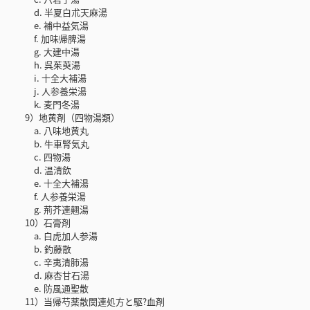
d. 半夏白朮天麻湯
e. 補中益気湯
f. 加味帰脾湯
g. 大建中湯
h. 呉茱萸湯
i. 十全大補湯
j. 人参養栄湯
k. 麦門冬湯
9）地黄剤（四物湯類）
a. 八味地黄丸
b. 牛車腎気丸
c. 四物湯
d. 温清飲
e. 十全大補湯
f. 人参養栄湯
g. 荊芥連翹湯
10）石膏剤
a. 白虎加人参湯
b. 釣藤散
c. 辛夷清肺湯
d. 麻杏甘石湯
e. 防風通聖散
11）当帰芍薬散関連処方と駆?血剤