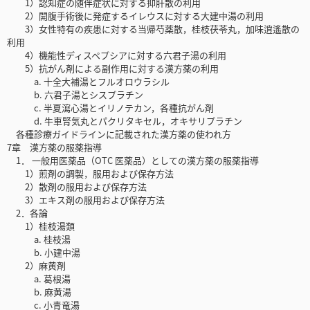
1）認知症の随伴症状に対する抑肝散の利用
2）開腹手術後に発症するイレウスに対する大建中湯の利用
3）女性特有の疾患に対する当帰芍薬散，桂枝茯苓丸，加味逍遙散の
利用
4）機能性ディスペプシアに対する六君子湯の利用
5）抗がん剤による副作用に対する漢方薬の利用
a. 十全大補湯とフルオロウラシル
b. 六君子湯とシスプラチン
c. 半夏瀉心湯とイリノテカン，各種抗がん剤
d. 牛車腎気丸とパクリタキセル，オキサリプラチン
各種診療ガイドラインに記載された漢方薬の使われ方
7章 漢方薬の服薬指導
1． 一般用医薬品（OTC 医薬品）としての漢方薬の服薬指導
1）煎剤の調製，服用および保存方法
2）散剤の服用および保存方法
3）エキス剤の服用および保存方法
2．各論
1）桂枝湯類
a. 桂枝湯
b. 小建中湯
2）麻黄剤
a. 葛根湯
b. 麻黄湯
c. 小青竜湯