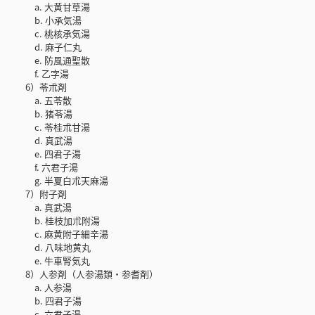
a. 大黄甘草湯
b. 小承気湯
c. 桃核承気湯
d. 麻子仁丸
e. 防風通聖散
f. 乙字湯
6）苓朮剤
a. 五苓散
b. 猪苓湯
c. 苓桂朮甘湯
d. 真武湯
e. 四君子湯
f. 六君子湯
g. 半夏白朮天麻湯
7）附子剤
a. 真武湯
b. 桂枝加朮附湯
c. 麻黄附子細辛湯
d. 八味地黄丸
e. 牛車腎気丸
8）人参剤（人参湯類・参耆剤）
a. 人参湯
b. 四君子湯
c. 六君子湯