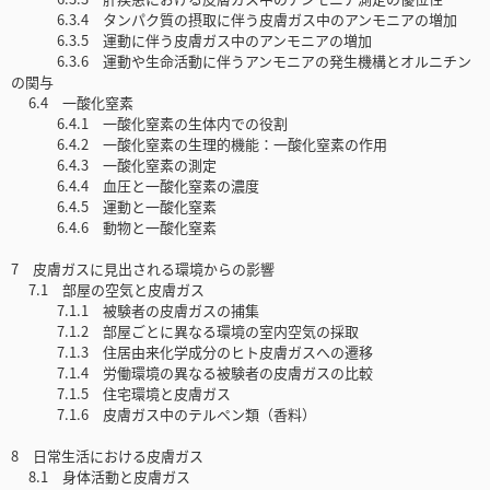
6.3.4 タンパク質の摂取に伴う皮膚ガス中のアンモニアの増加
6.3.5 運動に伴う皮膚ガス中のアンモニアの増加
6.3.6 運動や生命活動に伴うアンモニアの発生機構とオルニチン
の関与
6.4 一酸化窒素
6.4.1 一酸化窒素の生体内での役割
6.4.2 一酸化窒素の生理的機能：一酸化窒素の作用
6.4.3 一酸化窒素の測定
6.4.4 血圧と一酸化窒素の濃度
6.4.5 運動と一酸化窒素
6.4.6 動物と一酸化窒素
7 皮膚ガスに見出される環境からの影響
7.1 部屋の空気と皮膚ガス
7.1.1 被験者の皮膚ガスの捕集
7.1.2 部屋ごとに異なる環境の室内空気の採取
7.1.3 住居由来化学成分のヒト皮膚ガスへの遷移
7.1.4 労働環境の異なる被験者の皮膚ガスの比較
7.1.5 住宅環境と皮膚ガス
7.1.6 皮膚ガス中のテルペン類（香料）
8 日常生活における皮膚ガス
8.1 身体活動と皮膚ガス