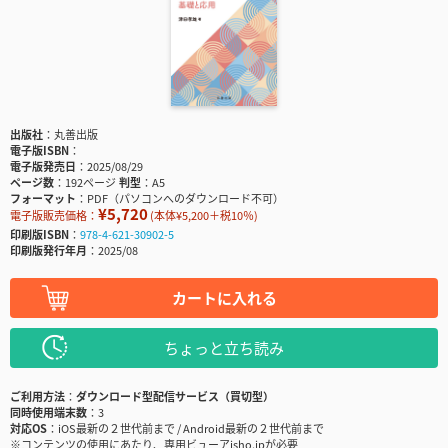
出版社
丸善出版
電子版ISBN
電子版発売日
2025/08/29
ページ数
192ページ
判型
A5
フォーマット
PDF（パソコンへのダウンロード不可）
¥5,720
電子版販売価格：
(本体¥5,200＋税10％)
印刷版ISBN
978-4-621-30902-5
印刷版発行年月
2025/08
カートに入れる
ちょっと立ち読み
ご利用方法
ダウンロード型配信サービス（買切型）
同時使用端末数
3
対応OS
iOS最新の２世代前まで / Android最新の２世代前まで
※コンテンツの使用にあたり、専用ビューアisho.jpが必要