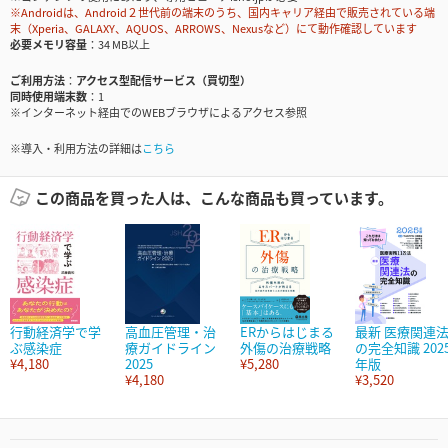
※Androidは、Android２世代前の端末のうち、国内キャリア経由で販売されている端
末（Xperia、GALAXY、AQUOS、ARROWS、Nexusなど）にて動作確認しています
必要メモリ容量
34 MB以上
ご利用方法
アクセス型配信サービス（買切型）
同時使用端末数
1
※インターネット経由でのWEBブラウザによるアクセス参照
※導入・利用方法の詳細は
こちら
この商品を買った人は、こんな商品も買っています。
行動経済学で学
高血圧管理・治
ERからはじまる
最新 医療関連
ぶ感染症
療ガイドライン
外傷の治療戦略
の完全知識 202
¥4,180
2025
¥5,280
年版
¥4,180
¥3,520