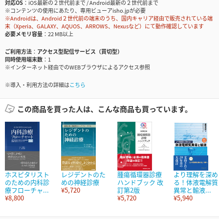
対応OS
iOS最新の２世代前まで / Android最新の２世代前まで
※コンテンツの使用にあたり、専用ビューアisho.jpが必要
※Androidは、Android２世代前の端末のうち、国内キャリア経由で販売されている端
末（Xperia、GALAXY、AQUOS、ARROWS、Nexusなど）にて動作確認しています
必要メモリ容量
22 MB以上
ご利用方法
アクセス型配信サービス（買切型）
同時使用端末数
1
※インターネット経由でのWEBブラウザによるアクセス参照
※導入・利用方法の詳細は
こちら
この商品を買った人は、こんな商品も買っています。
ホスピタリスト
レジデントのた
腫瘍循環器診療
より理解を深め
のための内科診
めの神経診療
ハンドブック 改
る！体液電解質
療フローチャ...
¥5,720
訂第2版
異常と輸液...
¥8,800
¥5,720
¥5,940