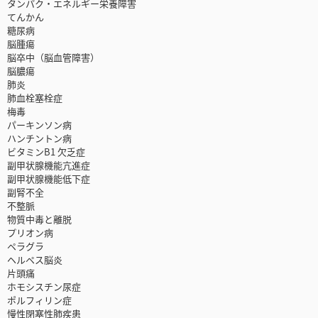
タンパク・エネルギー栄養障害
てんかん
糖尿病
脳腫瘍
脳卒中（脳血管障害）
脳膿瘍
肺炎
肺血栓塞栓症
梅毒
パーキンソン病
ハンチントン病
ビタミンB1 欠乏症
副甲状腺機能亢進症
副甲状腺機能低下症
副腎不全
不整脈
物質中毒と離脱
プリオン病
ペラグラ
ヘルペス脳炎
片頭痛
ホモシスチン尿症
ポルフィリン症
慢性閉塞性肺疾患