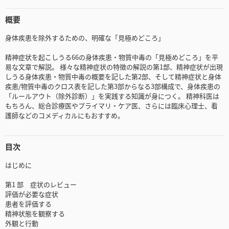
概要
身体疾患を除外するための、明確な「見極めどころ」
精神症状を起こしうる66の身体疾患・物質中毒の「見極めどころ」を平
易な文章で解説。 様々な精神症状の特徴の解説の第1部、精神症状が出現
しうる身体疾患・物質中毒の概要を記した第2部、そして精神症状と身体
疾患/物質中毒のクロス表を記した第3部からなる3部構成で、身体疾患の
「ルールアウト（除外診断）」を実践する知識が身につく。 精神科医は
もちろん、総合診療医やプライマリ・ケア医、さらには臨床心理士、看
護師などのコメディカルにもおすすめ。
目次
はじめに
第1 部 症状のレビュー
評価が必要な症状
患者を評価する
精神状態を観察する
外観と行動