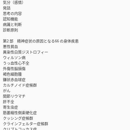
気分（感情）
発話
思考の内容
認知機能
病識と判断
診断原則
第2 部 精神症状の原因となる66 の身体疾患
悪性貧血
異染性白質ジストロフィー
ウィルソン病
うっ血性心不全
外傷性脳損傷
褐色細胞腫
鎌状赤血球症
カルチノイド症候群
がん
関節リウマチ
肝不全
寄生虫症
筋萎縮性側索硬化症
クッシング症候群
クラインフェルター症候群
クリプトコッカス症