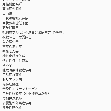
月経前症候群
高血圧性脳症
高山病
甲状腺機能亢進症
甲状腺機能低下症
更年期障害
抗利尿ホルモン不適合分泌症候群（SIADH）
視覚障害・聴覚障害
重金属中毒
重症筋無力症
術後せん妄
神経皮膚症候群
進行性核上性麻痺
腎不全
睡眠時無呼吸症候群
正常圧水頭症
セリアック病
線維筋痛症
全身性エリテマトーデス
全身性感染症（中枢神経系以外）
僧帽弁逸脱症
多嚢胞性卵巣症候群
多発性硬化症