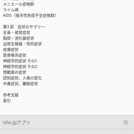
メニエール症候群
ライム病
AIDS（後天性免疫不全症候群）
第3 部 症状のサマリー
全身・視覚症状
胸部・消化器症状
泌尿生殖器・性的症状
皮膚症状
筋骨格系症状
神経学的症状 その1
神経学的症状 その2
情動面の症状
認知症状，人格の変化
中毒症状，離脱症状
参考文献
索引
isho.jpアプリ