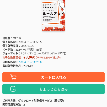
出版社
MEDSi
電子版ISBN
978-4-8157-0358-5
電子版発売日
2025/10/20
ページ数
312ページ
判型
B6変
フォーマット
PDF（パソコンへのダウンロード不可）
¥3,960
電子版販売価格：
(本体¥3,600＋税10％)
印刷版ISBN
978-4-8157-3026-0
印刷版発行年月
2021/07
カートに入れる
ちょっと立ち読み
ご利用方法
ダウンロード型配信サービス（買切型）
同時使用端末数
2