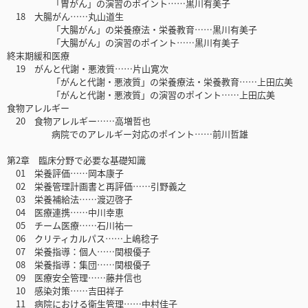
「胃がん」の演習のポイント……黒川有美子
18 大腸がん……丸山道生
「大腸がん」の栄養療法・栄養教育……黒川有美子
「大腸がん」の演習のポイント……黒川有美子
終末期緩和医療
19 がんと代謝・悪液質……片山寛次
「がんと代謝・悪液質」の栄養療法・栄養教育……上田広美
「がんと代謝・悪液質」の演習のポイント……上田広美
食物アレルギー
20 食物アレルギー……高増哲也
病院でのアレルギー対応のポイント……前川哲雄
第2章 臨床分野で必要な基礎知識
01 栄養評価……岡本康子
02 栄養管理計画書と再評価……引野義之
03 栄養補給法……渡辺啓子
04 医療連携……中川幸恵
05 チーム医療……石川祐一
06 クリティカルパス……上嶋稔子
07 栄養指導：個人……関根優子
08 栄養指導：集団……関根優子
09 医療安全管理……藤井信也
10 感染対策……吉田祥子
11 病院における衛生管理……中村佳子