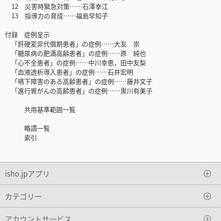
12 災害時緊急対策……石澤幸江
13 指導力の育成……福島早知子
付録 症例呈示
「肝硬変非代償期患者」の症例……大友 崇
「糖尿病の肥満高齢患者」の症例……原 純也
「心不全患者」の症例……中川幸恵，田中友梨
「血液透析導入患者」の症例……石井宏明
「嚥下障害のある高齢患者」の症例……藤井文子
「進行胃がんの高齢患者」の症例……黒川有美子
共用基準範囲一覧
略語一覧
索引
isho.jpアプリ
カテゴリー
アカウントサービス