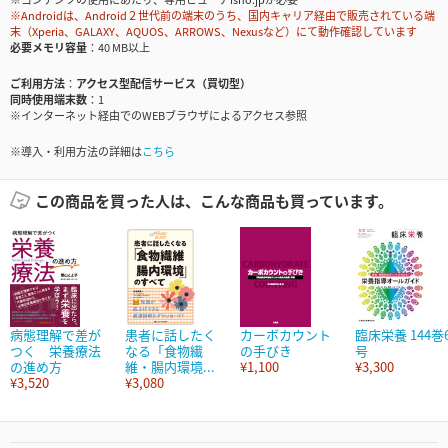
※Androidは、Android２世代前の端末のうち、国内キャリア経由で販売されている端
末（Xperia、GALAXY、AQUOS、ARROWS、Nexusなど）にて動作確認しています
必要メモリ容量
40 MB以上
ご利用方法
アクセス型配信サービス（買切型）
同時使用端末数
1
※インターネット経由でのWEBブラウザによるアクセス参照
※導入・利用方法の詳細は
こちら
この商品を買った人は、こんな商品も買っています。
病態理解で差が
患者に話したく
カーボカウント
臨床栄養 144巻
つく 栄養療法
なる「食物繊
の手びき
号
の進め方
維・腸内環境...
¥1,100
¥3,300
¥3,520
¥3,080