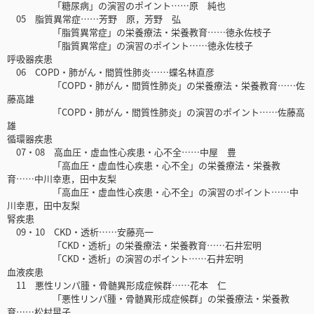
「糖尿病」の演習のポイント……原 純也
05 脂質異常症……芳野 原，芳野 弘
「脂質異常症」の栄養療法・栄養教育……徳永佐枝子
「脂質異常症」の演習のポイント……徳永佐枝子
呼吸器疾患
06 COPD・肺がん・間質性肺炎……蝶名林直彦
「COPD・肺がん・間質性肺炎」の栄養療法・栄養教育……佐
藤高雄
「COPD・肺がん・間質性肺炎」の演習のポイント……佐藤高
雄
循環器疾患
07・08 高血圧・虚血性心疾患・心不全……中屋 豊
「高血圧・虚血性心疾患・心不全」の栄養療法・栄養教
育……中川幸恵，田中友梨
「高血圧・虚血性心疾患・心不全」の演習のポイント……中
川幸恵，田中友梨
腎疾患
09・10 CKD・透析……安藤亮一
「CKD・透析」の栄養療法・栄養教育……石井宏明
「CKD・透析」の演習のポイント……石井宏明
血液疾患
11 悪性リンパ腫・骨髄異形成症候群……花本 仁
「悪性リンパ腫・骨髄異形成症候群」の栄養療法・栄養教
育……松村晃子