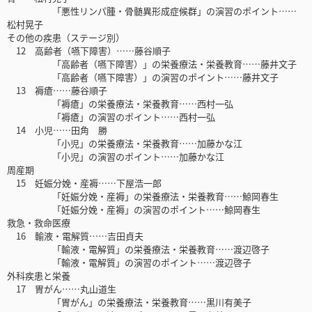
「悪性リンパ腫・骨髄異形成症候群」の演習のポイント……
松村晃子
その他の疾患（ステージ別）
12 高齢者（嚥下障害）……藤谷順子
「高齢者（嚥下障害）」の栄養療法・栄養教育……藤井文子
「高齢者（嚥下障害）」の演習のポイント……藤井文子
13 褥瘡……藤谷順子
「褥瘡」の栄養療法・栄養教育……西村一弘
「褥瘡」の演習のポイント……西村一弘
14 小児……田角 勝
「小児」の栄養療法・栄養教育……加藤かな江
「小児」の演習のポイント……加藤かな江
周産期
15 妊娠分娩・産褥……下屋浩一郎
「妊娠分娩・産褥」の栄養療法・栄養教育……鯨岡春生
「妊娠分娩・産褥」の演習のポイント……鯨岡春生
救急・救命医療
16 輸液・電解質……吉田貞夫
「輸液・電解質」の栄養療法・栄養教育……渡辺啓子
「輸液・電解質」の演習のポイント……渡辺啓子
外科疾患と栄養
17 胃がん……丸山道生
「胃がん」の栄養療法・栄養教育……黒川有美子