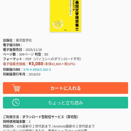
出版社
東京医学社
電子版ISBN
電子版発売日
2025/11/18
ページ数
304ページ
判型
B5
フォーマット
PDF（パソコンへのダウンロード不可）
¥3,080
電子版販売価格：
(本体¥2,800＋税10％)
印刷版ISBN
978-4-88563-260-0
印刷版発行年月
2016/03
カートに入れる
ちょっと立ち読み
ご利用方法
ダウンロード型配信サービス（買切型）
同時使用端末数
2
対応OS
iOS最新の２世代前まで / Android最新の２世代前まで
※コンテンツの使用にあたり、専用ビューアisho.jpが必要