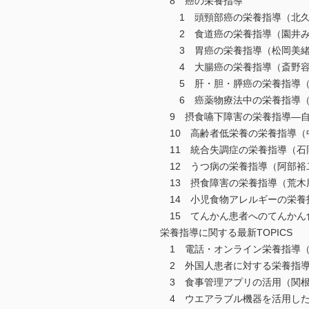
8 癌の栄養指導
1 頭頸部癌の栄養指導（北久
2 食道癌の栄養指導（園井み
3 胃癌の栄養指導（松岡美緒
4 大腸癌の栄養指導（斎野容
5 肝・胆・膵癌の栄養指導（
6 癌薬物療法中の栄養指導（
9 摂食嚥下障害の栄養指導―自
10 高齢者低栄養の栄養指導（
11 統合失調症の栄養指導（石
12 うつ病の栄養指導（阿部裕
13 摂食障害の栄養指導（荒木
14 小児食物アレルギーの栄養
15 てんかん患者へのてんかん
栄養指導に関する最新TOPICS
1 電話・オンライン栄養指導（
2 外国人患者に対する栄養指導
3 食事管理アプリの活用（関
4 ウエアラブル機器を活用した