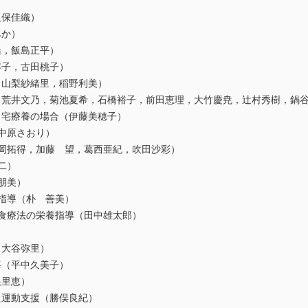
保佳織）
か）
，飯島正平）
子，古田桃子）
山梨紗緒里，稲野利美）
荒井文乃，菊池夏希，石橋裕子，前田恵理，大竹慶尭，辻村秀樹，鍋
宅療養の場合（伊藤美穂子）
中原さおり）
岡拓得，加藤 望，葛西亜紀，吹田沙彩）
二）
朋美）
指導（朴 善美）
食療法の栄養指導（田中雄太郎）
大谷弥里）
（平中久美子）
根里恵）
運動支援（勝俣良紀）