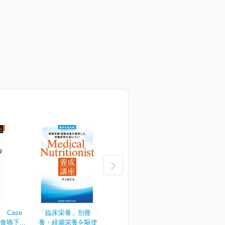
Case
「臨床栄養」別冊 静脈栄
臨床栄養 149巻2号
臨
食嚥下...
養・経腸栄養を駆使した...
¥2,090
¥