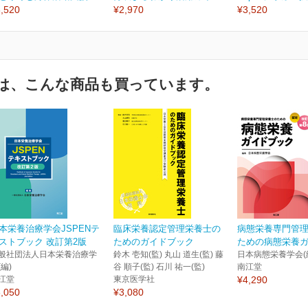
,520
¥2,970
¥3,520
は、こんな商品も買っています。
本栄養治療学会JSPENテ
臨床栄養認定管理栄養士の
病態栄養専門管
ストブック 改訂第2版
ためのガイドブック
ための病態栄養ガイ
般社団法人日本栄養治療学
鈴木 壱知(監) 丸山 道生(監) 藤
日本病態栄養学会(
(編)
谷 順子(監) 石川 祐一(監)
南江堂
江堂
東京医学社
¥4,290
,050
¥3,080