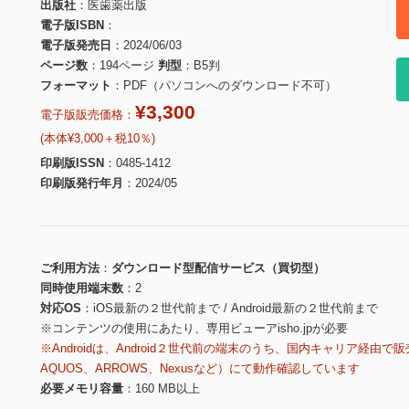
出版社
医歯薬出版
電子版ISBN
電子版発売日
2024/06/03
ページ数
194ページ
判型
B5判
フォーマット
PDF（パソコンへのダウンロード不可）
¥3,300
電子版販売価格：
(本体¥3,000＋税10％)
印刷版ISSN
0485-1412
印刷版発行年月
2024/05
ご利用方法
ダウンロード型配信サービス（買切型）
同時使用端末数
2
対応OS
iOS最新の２世代前まで / Android最新の２世代前まで
※コンテンツの使用にあたり、専用ビューアisho.jpが必要
※Androidは、Android２世代前の端末のうち、国内キャリア経由で販
AQUOS、ARROWS、Nexusなど）にて動作確認しています
必要メモリ容量
160 MB以上