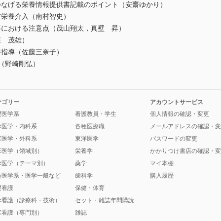
なげる栄養情報提供書記載のポイント（安齋ゆかり）
栄養介入（南村智史）
における注意点（茂山翔太，真壁 昇）
森 茂雄）
指導（佐藤三奈子）
（野崎剛弘）
テゴリー
アカウントサービス
礎医学系
看護教員・学生
個人情報の確認・変更
床医学・内科系
各種医療職
メールアドレスの確認・変
床医学・外科系
東洋医学
パスワードの変更
床医学（領域別）
栄養学
かかりつけ書店の確認・変
床医学（テーマ別）
薬学
マイ本棚
会医学系・医学一般など
歯科学
購入履歴
礎看護
保健・体育
床看護（診療科・技術）
セット・雑誌年間購読
床看護（専門別）
雑誌