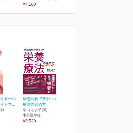
¥4,180
理栄養士の
病態理解で差がつく 栄養
ドブ...
療法の進め方
編)
栗山 とよ子(著)
中外医学社
¥3,520