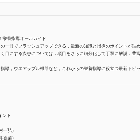
！栄養指導オールガイド
この一冊でブラッシュアップできる，最新の知識と指導のポイントが詰
よく目にする疾患については，項目をさらに細分化して丁寧に解説．豊
養指導，ウエアラブル機器など，これからの栄養指導に役立つ最新トピ
イント
村一弘）
井香梨）