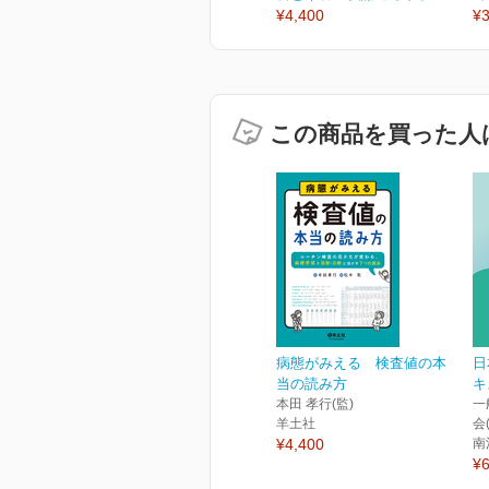
¥4,400
¥3
この商品を買った人
病態がみえる 検査値の本
日
当の読み方
キ
本田 孝行(監)
一
羊土社
会
¥4,400
南
¥6