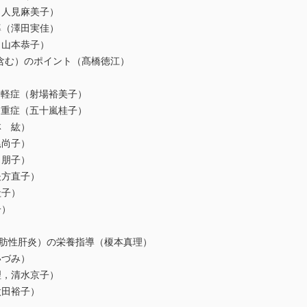
人見麻美子）
（澤田実佳）
山本恭子）
含む）のポイント（髙橋徳江）
 軽症（射場裕美子）
 重症（五十嵐桂子）
 紘）
尚子）
朋子）
夫方直子）
圭子）
子）
肪性肝炎）の栄養指導（榎本真理）
づみ）
，清水京子）
太田裕子）