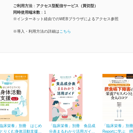
ご利用方法
アクセス型配信サービス（買切型）
同時使用端末数
1
※インターネット経由でのWEBブラウザによるアクセス参照
※導入・利用方法の詳細は
こちら
臨床栄養」別冊 はじめ
「臨床栄養」別冊 食品成
「臨床栄養」別冊 
とりくむ身体活動支援...
分表まるわかり活用ガイ...
Reportに学ぶ 摂