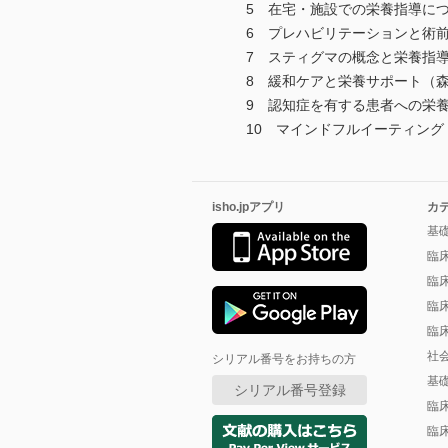
5 在宅・施設での栄養指導につ
6 プレハビリテーションと術前
7 スティグマの概念と栄養指導
8 緩和ケアと栄養サポート（
9 認知症を有する患者への栄養
10 マインドフルイーティング
isho.jpアプリ
カ
基
臨
臨
臨
臨
社
シリアル番号をお持ちの方
基
シリアル番号登録
臨
臨