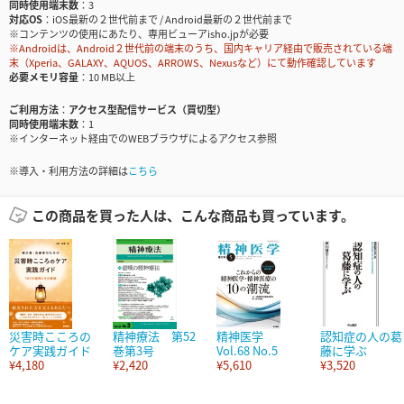
同時使用端末数
3
対応OS
iOS最新の２世代前まで / Android最新の２世代前まで
※コンテンツの使用にあたり、専用ビューアisho.jpが必要
※Androidは、Android２世代前の端末のうち、国内キャリア経由で販売されている端
末（Xperia、GALAXY、AQUOS、ARROWS、Nexusなど）にて動作確認しています
必要メモリ容量
10 MB以上
ご利用方法
アクセス型配信サービス（買切型）
同時使用端末数
1
※インターネット経由でのWEBブラウザによるアクセス参照
※導入・利用方法の詳細は
こちら
この商品を買った人は、こんな商品も買っています。
災害時こころの
精神療法 第52
精神医学
認知症の人の葛
ケア実践ガイド
巻第3号
Vol.68 No.5
藤に学ぶ
¥4,180
¥2,420
¥5,610
¥3,520