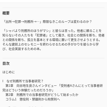
概要
「出所→犯罪→刑務所→…」際限なきこのループは変わるのか？
「シャバより刑務所のほうがマシ」と彼らは言った。他者に頼ることを
知らないその人たちを「犯罪者」として裁き、社会との関係を断ち、他者
との関係を断ち、孤立を基本とする環境に置いて更生させようとする。
そんな建前上のセレモニーを終わらせるための手がかりを彼らから学
び、社会実装するための本。
目次
はじめに
I なぜ刑務所で当事者研究？
第1章 向谷地生良さんインタビュー 「受刑者Aさんにとって当事者研
究はどういう体験だったのだろうか」
第2章 刑務所での当事者研究がどうして始まったか
コラム1 懲役刑・禁錮刑から拘禁刑へ