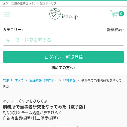
医学・医療の電子コンテンツ配信サービス
0
カテゴリー
詳細検索
ログイン／新規登録
初めての方へ
TOP
すべて
臨床看護（専門別）
精神看護
刑務所で当事者研究をやって
みた
≪シリーズ ケアをひらく≫
刑務所で当事者研究をやってみた【電子版】
対話実践とチーム処遇が扉をひらく
向谷地 生良(編著) 村上 靖彦(編著)