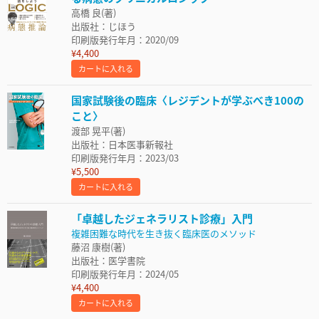
高橋 良(著)
出版社：じほう
印刷版発行年月：2020/09
¥4,400
カートに入れる
国家試験後の臨床〈レジデントが学ぶべき100の
こと〉
渡部 晃平(著)
出版社：日本医事新報社
印刷版発行年月：2023/03
¥5,500
カートに入れる
「卓越したジェネラリスト診療」入門
複雑困難な時代を生き抜く臨床医のメソッド
藤沼 康樹(著)
出版社：医学書院
印刷版発行年月：2024/05
¥4,400
カートに入れる