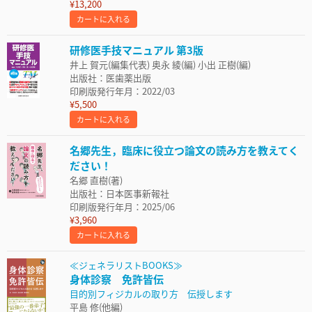
¥13,200
カートに入れる
研修医手技マニュアル 第3版
井上 賀元(編集代表) 奥永 綾(編) 小出 正樹(編)
出版社：医歯薬出版
印刷版発行年月：2022/03
¥5,500
カートに入れる
名郷先生，臨床に役立つ論文の読み方を教えてく
ださい！
名郷 直樹(著)
出版社：日本医事新報社
印刷版発行年月：2025/06
¥3,960
カートに入れる
≪ジェネラリストBOOKS≫
身体診察 免許皆伝
目的別フィジカルの取り方 伝授します
平島 修(他編)