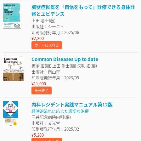
胸壁症候群を「自信をもって」診療できる身体診
察とエビデンス
上田 剛士(著)
出版社：シーニュ
印刷版発行年月：2025/06
¥2,200
カートに入れる
Common Diseases Up to date
板金 広(編) 上田 剛士(編) 矢吹 拓(編)
出版社：南山堂
印刷版発行年月：2023/05
¥11,000
販売終了
内科レジデント実践マニュアル第12版
経時的流れに応じた適切な治療
三井記念病院内科(編)
出版社：文光堂
印刷版発行年月：2025/02
¥5,280