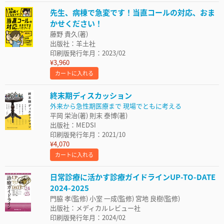
先生、病棟で急変です！当直コールの対応、おま
かせください！
藤野 貴久(著)
出版社：羊土社
印刷版発行年月：2023/02
¥3,960
カートに入れる
終末期ディスカッション
外来から急性期医療まで 現場でともに考える
平岡 栄治(著) 則末 泰博(著)
出版社：MEDSI
印刷版発行年月：2021/10
¥4,070
カートに入れる
日常診療に活かす診療ガイドラインUP-TO-DATE
2024-2025
門脇 孝(監修) 小室 一成(監修) 宮地 良樹(監修)
出版社：メディカルレビュー社
印刷版発行年月：2024/02