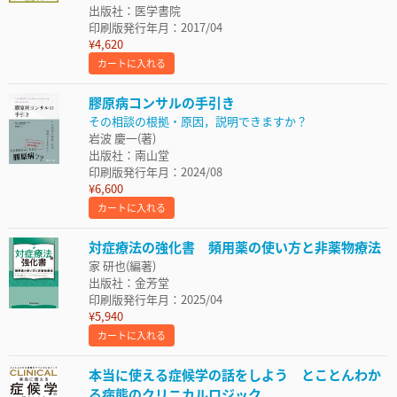
出版社：医学書院
印刷版発行年月：2017/04
¥4,620
カートに入れる
膠原病コンサルの手引き
その相談の根拠・原因，説明できますか？
岩波 慶一(著)
出版社：南山堂
印刷版発行年月：2024/08
¥6,600
カートに入れる
対症療法の強化書 頻用薬の使い方と非薬物療法
家 研也(編著)
出版社：金芳堂
印刷版発行年月：2025/04
¥5,940
カートに入れる
本当に使える症候学の話をしよう とことんわか
る病態のクリニカルロジック