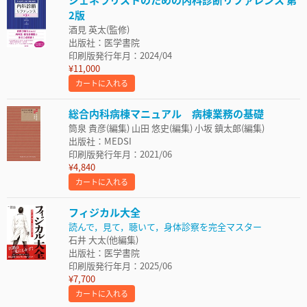
2版
酒見 英太(監修)
出版社：医学書院
印刷版発行年月：2024/04
¥11,000
カートに入れる
総合内科病棟マニュアル 病棟業務の基礎
筒泉 貴彦(編集) 山田 悠史(編集) 小坂 鎮太郎(編集)
出版社：MEDSI
印刷版発行年月：2021/06
¥4,840
カートに入れる
フィジカル大全
読んで，見て，聴いて，身体診察を完全マスター
石井 大太(他編集)
出版社：医学書院
印刷版発行年月：2025/06
¥7,700
カートに入れる