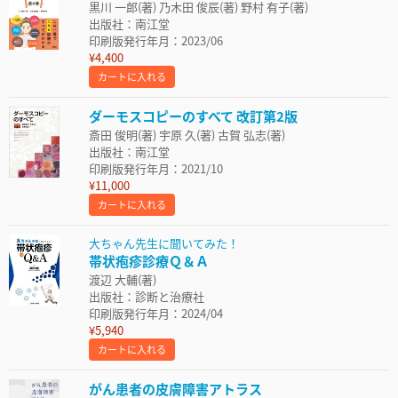
黒川 一郎(著) 乃木田 俊辰(著) 野村 有子(著)
出版社：南江堂
印刷版発行年月：2023/06
¥4,400
カートに入れる
ダーモスコピーのすべて 改訂第2版
斎田 俊明(著) 宇原 久(著) 古賀 弘志(著)
出版社：南江堂
印刷版発行年月：2021/10
¥11,000
カートに入れる
大ちゃん先生に聞いてみた！
帯状疱疹診療Ｑ＆Ａ
渡辺 大輔(著)
出版社：診断と治療社
印刷版発行年月：2024/04
¥5,940
カートに入れる
がん患者の皮膚障害アトラス