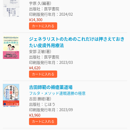
宇原 久(編著)
出版社：医学書院
印刷版発行年月：2024/02
¥14,300
カートに入れる
ジェネラリストのためのこれだけは押さえておき
たい皮膚外用療法
安部 正敏(著)
出版社：医学書院
印刷版発行年月：2023/03
¥4,620
カートに入れる
古田師範の褥瘡薬道場
フルタ・メソッド連戦連勝の極意
古田 勝経(著)
出版社：じほう
印刷版発行年月：2023/09
¥3,960
カートに入れる