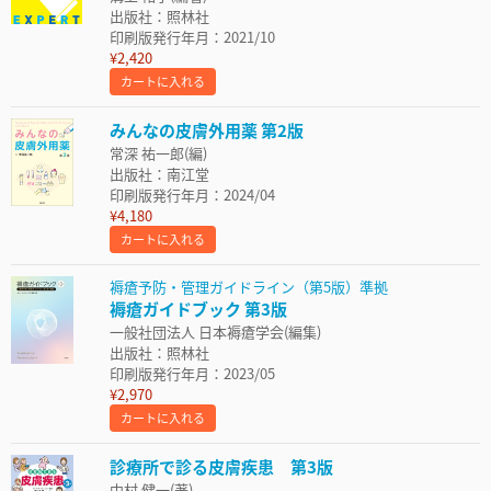
出版社：照林社
印刷版発行年月：2021/10
¥2,420
カートに入れる
みんなの皮膚外用薬 第2版
常深 祐一郎(編)
出版社：南江堂
印刷版発行年月：2024/04
¥4,180
カートに入れる
褥瘡予防・管理ガイドライン（第5版）準拠
褥瘡ガイドブック 第3版
一般社団法人 日本褥瘡学会(編集)
出版社：照林社
印刷版発行年月：2023/05
¥2,970
カートに入れる
診療所で診る皮膚疾患 第3版
中村 健一(著)