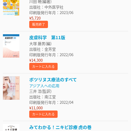
川田 暁(編著)
出版社：中外医学社
印刷版発行年月：2023/06
¥5,720
販売終了
皮膚科学 第11版
大塚 藤男(編)
出版社：金芳堂
印刷版発行年月：2022/06
¥14,300
カートに入れる
ボツリヌス療法のすべて
アジア人への応用
三井 浩(監訳)
出版社：南江堂
印刷版発行年月：2022/04
¥11,000
カートに入れる
みてわかる！ニキビ診療 虎の巻