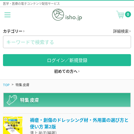
医学・医療の電子コンテンツ配信サービス
0
カテゴリー
詳細検索
ログイン／新規登録
初めての方へ
TOP
特集 皮膚
特集 皮膚
褥瘡・創傷のドレッシング材・外用薬の選び方と
使い方 第2版
溝上 祐子(編著)