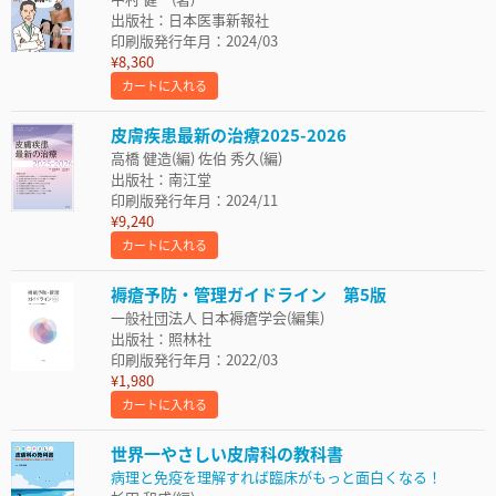
出版社：日本医事新報社
印刷版発行年月：2024/03
¥8,360
カートに入れる
皮膚疾患最新の治療2025-2026
高橋 健造(編) 佐伯 秀久(編)
出版社：南江堂
印刷版発行年月：2024/11
¥9,240
カートに入れる
褥瘡予防・管理ガイドライン 第5版
一般社団法人 日本褥瘡学会(編集)
出版社：照林社
印刷版発行年月：2022/03
¥1,980
カートに入れる
世界一やさしい皮膚科の教科書
病理と免疫を理解すれば臨床がもっと面白くなる！