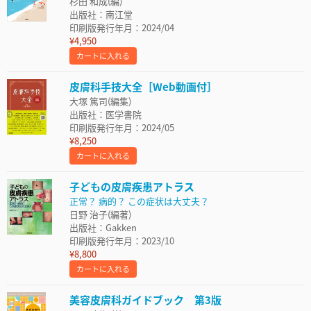
杉田 和成(編)
出版社：南江堂
印刷版発行年月：2024/04
¥4,950
カートに入れる
皮膚科手技大全［Web動画付］
大塚 篤司(編集)
出版社：医学書院
印刷版発行年月：2024/05
¥8,250
カートに入れる
子どもの皮膚疾患アトラス
正常？ 病的？ この症状は大丈夫？
日野 治子(編著)
出版社：Gakken
印刷版発行年月：2023/10
¥8,800
カートに入れる
美容皮膚科ガイドブック 第3版