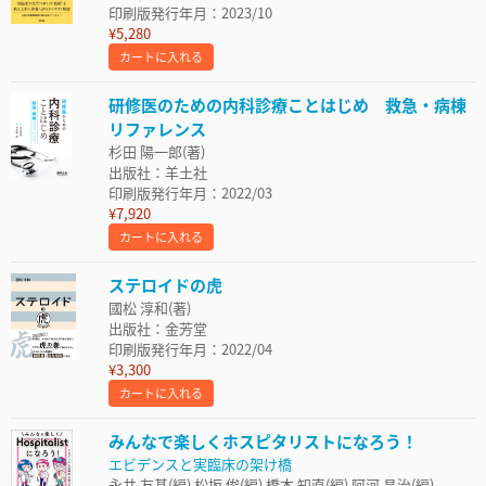
印刷版発行年月：2023/10
¥5,280
カートに入れる
研修医のための内科診療ことはじめ 救急・病棟
リファレンス
杉田 陽一郎(著)
出版社：羊土社
印刷版発行年月：2022/03
¥7,920
カートに入れる
ステロイドの虎
國松 淳和(著)
出版社：金芳堂
印刷版発行年月：2022/04
¥3,300
カートに入れる
みんなで楽しくホスピタリストになろう！
エビデンスと実臨床の架け橋
永井 友基(編) 松坂 俊(編) 橋本 知直(編) 阿河 昌治(編)