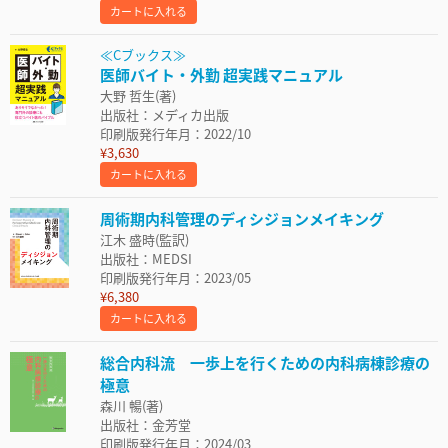
カートに入れる
≪Cブックス≫
医師バイト・外勤 超実践マニュアル
大野 哲生(著)
出版社：メディカ出版
印刷版発行年月：2022/10
¥3,630
カートに入れる
周術期内科管理のディシジョンメイキング
江木 盛時(監訳)
出版社：MEDSI
印刷版発行年月：2023/05
¥6,380
カートに入れる
総合内科流 一歩上を行くための内科病棟診療の
極意
森川 暢(著)
出版社：金芳堂
印刷版発行年月：2024/03