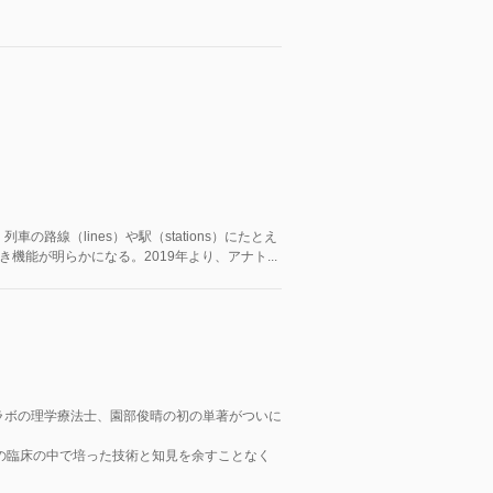
路線（lines）や駅（stations）にたとえ
能が明らかになる。2019年より、アナト...
ラボの理学療法士、園部俊晴の初の単著がついに
の臨床の中で培った技術と知見を余すことなく