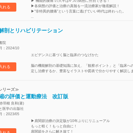
▶“機能的腰痛”の大半は4つの病態に分別できる！
▶各病態の評価と治療の真髄を一流治療家が徹底解説！
入れる
▶"非特異的腰痛”という言葉に逃げていい時代は終わった。
...
解剖とリハビリテーション
書院
2024/10
エビデンスに基づく脳と臨床のつなげかた
脳の機能解剖の基礎知識に加え、「観察ポイント」と「臨床へ
入れる
定し治療するか、豊富なイラストや図表で分かりやすく解説します。
シリーズ≫
縮の評価と運動療法 改訂版
 赤羽根 良和(著)
と医学の出版社
2023/05
▶肩関節治療の決定版が10年ぶりにリニューアル
もっと軽く！もっと自由に！
肩関節をさらに解き放て！
入れる