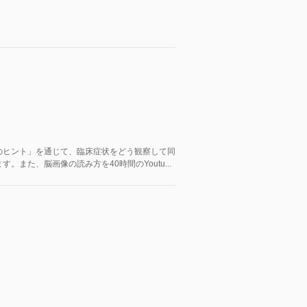
のヒント」を通じて、臨床症状をどう観察して同
また、脳画像の読み方を40時間のYoutu...