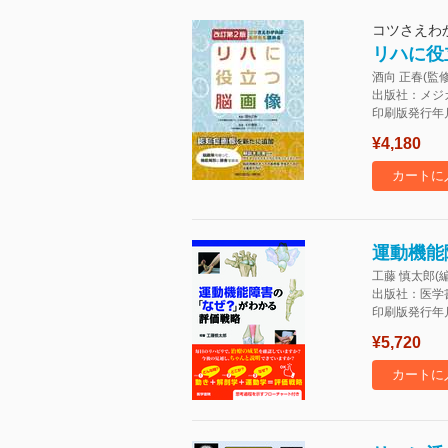
コツさえわ
リハに役
酒向 正春(監修
出版社：メジ
印刷版発行年月：
¥4,180
カートに
運動機能
工藤 慎太郎(編
出版社：医学
印刷版発行年月：
¥5,720
カートに