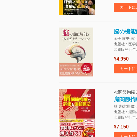
カートに
脳の機能
金子 唯史(著)
出版社：医学
印刷版発行年月：
¥4,950
カートに
≪関節拘縮
肩関節拘
林 典雄(監修)
出版社：運動
印刷版発行年月：
¥7,150
カートに