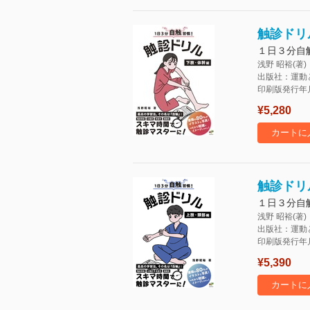
触診ドリ
１日３分自
浅野 昭裕(著)
出版社：運動
印刷版発行年月：
¥5,280
カートに
触診ドリ
１日３分自
浅野 昭裕(著)
出版社：運動
印刷版発行年月：
¥5,390
カートに