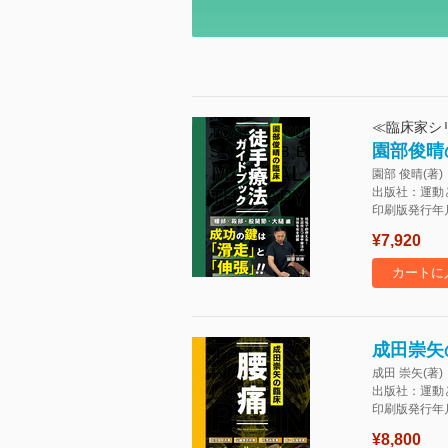
≪臨床家シ
園部俊晴
園部 俊晴(著)
出版社：運動
印刷版発行年月：
¥7,920
カートに
成田崇矢
成田 崇矢(著)
出版社：運動
印刷版発行年月：
¥8,800