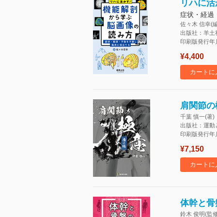
リハに活
症状・経過
佐々木 信幸(編
出版社：羊土
印刷版発行年月：
¥4,400
カートに
肩関節の
千葉 慎一(著)
出版社：運動
印刷版発行年月：
¥7,150
カートに
体幹と骨
鈴木 俊明(監修