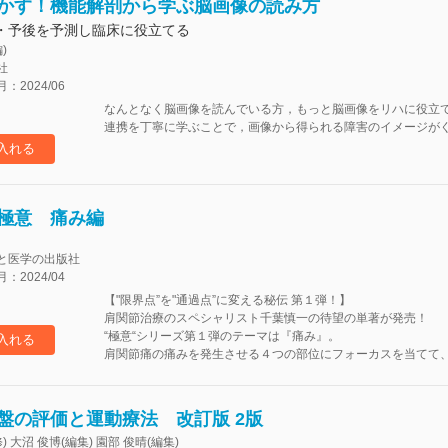
かす！機能解剖から学ぶ脳画像の読み方
・予後を予測し臨床に役立てる
)
社
2024/06
なんとなく脳画像を読んでいる方，もっと脳画像をリハに役立
連携を丁寧に学ぶことで，画像から得られる障害のイメージが
入れる
極意 痛み編
と医学の出版社
2024/04
【"限界点”を"通過点”に変える秘伝 第１弾！】
肩関節治療のスペシャリスト千葉慎一の待望の単著が発売！
“極意“シリーズ第１弾のテーマは『痛み』。
入れる
肩関節痛の痛みを発生させる４つの部位にフォーカスを当てて、
盤の評価と運動療法 改訂版 2版
) 大沼 俊博(編集) 園部 俊晴(編集)