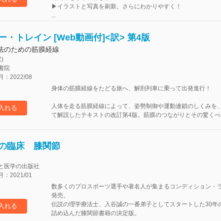
▶イラストと写真を刷新。さらにわかりやすく！
...
・トレイン [Web動画付]<訳> 第4版
法のための筋膜経線
)
書院
2022/08
身体の筋膜経線をたどる旅へ、解剖列車に乗って出発進行！
人体を走る筋膜経線によって、姿勢制御や運動連鎖のしくみを、列車の
入れる
て解説したテキストの改訂第4版。筋膜のつながりとその驚くべき機
の臨床 膝関節
と医学の出版社
2021/01
数多くのプロスポーツ選手や著名人が集まるコンディション・
発売。
伝説の理学療法士、入谷誠の一番弟子としてスタートした30年
入れる
詰め込んだ膝関節書籍の決定版。