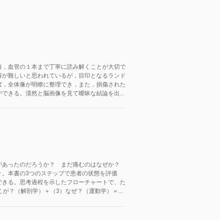
路，血管の１本まで丁寧に読み解くことが大切で
解が難しいと思われているが，目印となるランド
ば，全体像が明瞭に整理でき，また，損傷された
できる。漠然と脳画像を見て曖昧な結論を出...
があったのだろうか？ まだ痛むのはなぜか？
々。本書の3つのステップで患者の状態を評価
できる。思考過程を示したフローチャートで、た
が？（解剖学）＋（3）なぜ？（運動学）＝...