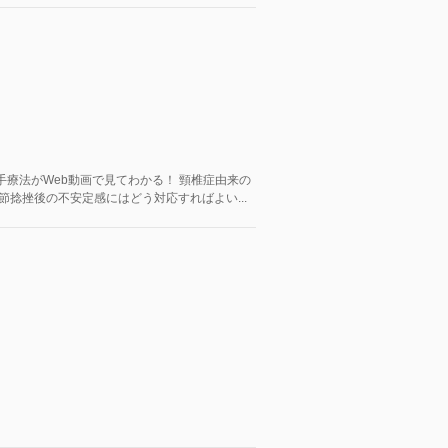
！
療法がWeb動画で見てわかる！ 頸椎症由来の
節捻挫後の不安定感にはどう対応すればよい...
。