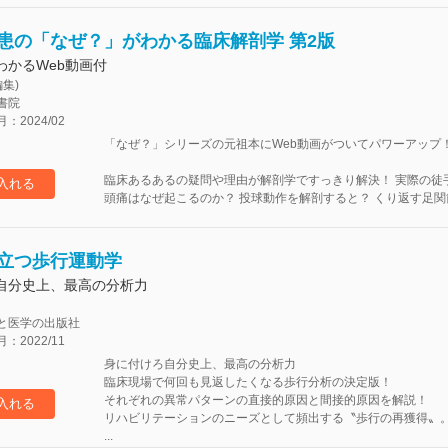
患の「なぜ？」がわかる臨床解剖学 第2版
わかるWeb動画付
集)
書院
2024/02
「なぜ？」シリーズの元祖本にWeb動画がついてパワーアップ
臨床あるあるの疑問や理由が解剖学ですっきり解決！ 実際の徒手
入れる
頭痛はなぜ起こるのか？ 投球動作を解剖すると？ くり返す足関
立つ歩行運動学
自分史上、最高の分析力
と医学の出版社
2022/11
身に付けろ自分史上、最高の分析力
臨床現場で何回も見返したくなる歩行分析の決定版！
それぞれの異常パターンの直接的原因と間接的原因を解説！
入れる
リハビリテーションのニーズとして頻出する〝歩行の再獲得〟
...