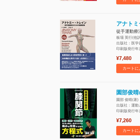
アナトミー
徒手運動療
板場 英行(他訳
出版社：医学
印刷版発行年月：
¥7,480
カートに
園部俊晴
園部 俊晴(著)
出版社：運動
印刷版発行年月：
¥7,260
カートに