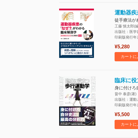
運動器疾
徒手療法が
工藤 慎太郎(編
出版社：医学
印刷版発行年月：
¥5,280
カートに
臨床に役
身に付けろ
畠中 泰彦(著)
出版社：運動
印刷版発行年月：
¥5,500
カートに