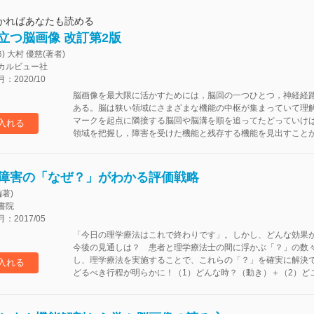
かればあなたも読める
立つ脳画像 改訂第2版
) 大村 優慈(著者)
カルビュー社
2020/10
脳画像を最大限に活かすためには，脳回の一つひとつ，神経経
ある。脳は狭い領域にさまざまな機能の中枢が集まっていて理
マークを起点に隣接する脳回や脳溝を順を追ってたどっていけ
入れる
領域を把握し，障害を受けた機能と残存する機能を見出すことが
障害の「なぜ？」がわかる評価戦略
著)
書院
2017/05
「今日の理学療法はこれで終わりです」。しかし、どんな効果
今後の見通しは？ 患者と理学療法士の間に浮かぶ「？」の数
し、理学療法を実施することで、これらの「？」を確実に解決
入れる
どるべき行程が明らかに！（1）どんな時？（動き）＋（2）どこ