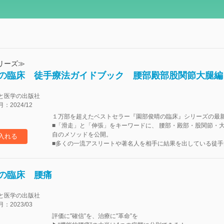
リーズ≫
の臨床 徒手療法ガイドブック 腰部殿部股関節大腿編
と医学の出版社
2024/12
１万部を超えたベストセラー『園部俊晴の臨床』シリーズの最
■「滑走」と「伸張」をキーワードに、 腰部・殿部・股関節・大
自のメソッドを公開。
入れる
■多くの一流アスリートや著名人を相手に結果を出している徒手治
の臨床 腰痛
と医学の出版社
2023/03
評価に"確信”を、治療に"革命”を