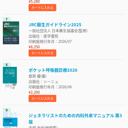
¥5,280
カートに入れる
7
JRC蘇生ガイドライン2025
一般社団法人 日本蘇生協議会(監修)
出版社：医学書院
印刷版発行年月：2026/07
¥8,250
カートに入れる
8
ポケット呼吸器診療2026
倉原 優(著)
出版社：シーニュ
印刷版発行年月：2026/06
¥2,200
カートに入れる
9
ジェネラリストのための内科外来マニュアル 第3
版
金城 光代(他編集)