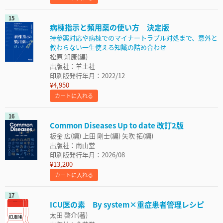
15
病棟指示と頻用薬の使い方 決定版
持参薬対応や病棟でのマイナートラブル対処まで、意外と
教わらない一生使える知識の詰め合わせ
松原 知康(編)
出版社：羊土社
印刷版発行年月：2022/12
¥4,950
カートに入れる
16
Common Diseases Up to date 改訂2版
板金 広(編) 上田 剛士(編) 矢吹 拓(編)
出版社：南山堂
印刷版発行年月：2026/08
¥13,200
カートに入れる
17
ICU医の素 By system×重症患者管理レシピ
太田 啓介(著)