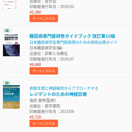
出版社：金芳堂
印刷版発行年月：2024/03
¥5,280
カートに入れる
18
糖尿病専門医研修ガイドブック 改訂第10版
日本糖尿病学会専門医取得のための研修必携ガイド
日本糖尿病学会(編)
出版社：診断と治療社
印刷版発行年月：2026/07
¥9,680
カートに入れる
19
病態生理と神経解剖からアプローチする
レジデントのための神経診療
塩尻 俊明(監修)
出版社：医学書院
印刷版発行年月：2023/08
¥5,720
カートに入れる