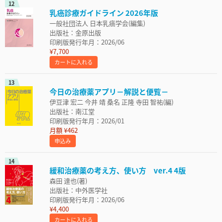
12
乳癌診療ガイドライン 2026年版
一般社団法人 日本乳癌学会(編集)
出版社：金原出版
印刷版発行年月：2026/06
¥7,700
カートに入れる
13
今日の治療薬アプリ－解説と便覧－
伊豆津 宏二 今井 靖 桑名 正隆 寺田 智祐(編)
出版社：南江堂
印刷版発行年月：2026/01
月額 ¥462
申込み
14
緩和治療薬の考え方、使い方 ver.4 4版
森田 達也(著)
出版社：中外医学社
印刷版発行年月：2026/06
¥4,400
カートに入れる