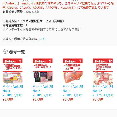
※Androidは、Android２世代前の端末のうち、国内キャリア経由で販売されている端
末（Xperia、GALAXY、AQUOS、ARROWS、Nexusなど）にて動作確認しています
必要メモリ容量
52 MB以上
ご利用方法
アクセス型配信サービス（買切型）
同時使用端末数
1
※インターネット経由でのWEBブラウザによるアクセス参照
※導入・利用方法の詳細は
こちら
巻号一覧
Mebio Vol.35
Mebio Vol.35
Mebio Vol.35
Mebio Vol.34
No.3
No.2
No.1
No.12
2018年3月号
2018年2月号
2018年1月号
2017年12月号
¥3,080
¥3,080
¥3,080
¥3,080