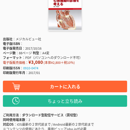
出版社
メジカルビュー社
電子版ISBN
電子版発売日
2017/10/16
ページ数
88ページ
判型
A4変
フォーマット
PDF（パソコンへのダウンロード不可）
¥3,080
電子版販売価格：
(本体¥2,800＋税10％)
印刷版ISSN
0910-0474
印刷版発行年月
2017/01
カートに入れる
ちょっと立ち読み
ご利用方法
ダウンロード型配信サービス（買切型）
同時使用端末数
2
対応OS
iOS最新の２世代前まで / Android最新の２世代前まで
※コンテンツの使用にあたり、専用ビューアisho.jpが必要