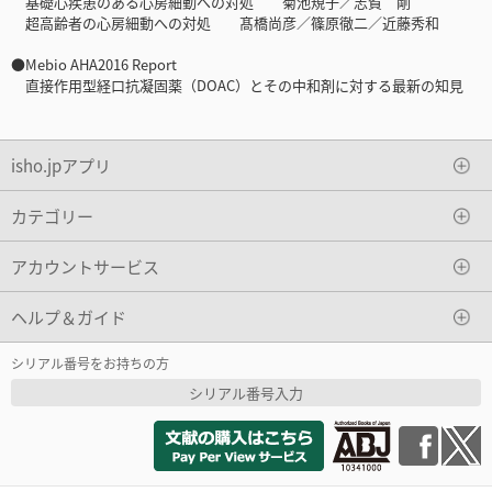
基礎心疾患のある心房細動への対処 菊池規子／志賀 剛
超高齢者の心房細動への対処 髙橋尚彦／篠原徹二／近藤秀和
●Mebio AHA2016 Report
直接作用型経口抗凝固薬（DOAC）とその中和剤に対する最新の知見
isho.jpアプリ
カテゴリー
アカウントサービス
ヘルプ＆ガイド
シリアル番号をお持ちの方
シリアル番号入力