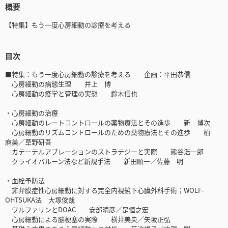
概要
【特集】もう一度心房細動の診療を考える
目次
■特集：もう一度心房細動の診療を考える 企画：平田恭信
心房細動の病態生理 井上 博
心房細動の疫学と管理の実態 鈴木信也
・心房細動の治療
心房細動のレートコントロールの薬物療法とその進歩 新 博次
心房細動のリズムコントロールのための薬物療法とその進歩 柏
麻美／草野研吾
カテーテルアブレーションのストラテジーと実際 熊谷浩一郎
クライオバルーン法など新規手法 新田順一／佐藤 明
・血栓予防法
非弁膜症性心房細動に対する完全内視鏡下心臓外科手術；WOLF-
OHTSUKA法 大塚俊哉
ワルファリンとDOAC 安部晴彦／是恒之宏
心房細動による脳梗塞の実際 横井美央／矢坂正弘