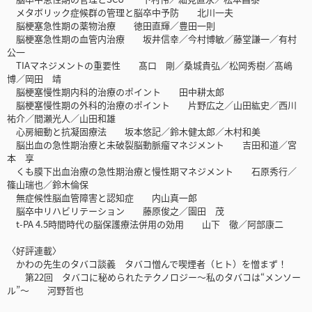
メタボリック症候群の管理と脳卒中予防 北川一夫
脳梗塞急性期の薬物治療 徳田直輝／豊田一則
脳梗塞急性期の血管内治療 坂井信幸／今村博敏／藤堂謙一／有村
公一
TIAマネジメントの重要性 髙口 剛／桑城貴弘／松岡秀樹／髙嶋
博／岡田 靖
脳梗塞慢性期内科的治療のポイント 田中耕太郎
脳梗塞慢性期の外科的治療のポイント 片野広之／山田紘史／西川
祐介／間瀬光人／山田和雄
心房細動と抗凝固療法 坂本悠記／鈴木健太郎／木村和美
脳出血の急性期治療と未破裂脳動脈瘤マネジメント 吉田和道／宮
本 享
くも膜下出血治療の急性期治療と慢性期マネジメント 石原秀行／
篠山瑞也／鈴木倫保
無症候性脳血管障害と認知症 内山真一郎
脳卒中リハビリテーション 藤原俊之／園田 茂
t-PA 4.5時間時代の脳保護療法併用の効用 山下 徹／阿部康二
〈好評連載〉
かわの先生のタバコ談義 タバコ憎んで喫煙者（ヒト）を憎まず！
第22回 タバコに秘められたテクノロジー〜私のタバコは“メンソー
ル”〜 河野哲也