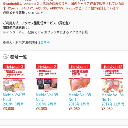
※Androidは、Android２世代前の端末のうち、国内キャリア経由で販売されている端
末（Xperia、GALAXY、AQUOS、ARROWS、Nexusなど）にて動作確認しています
必要メモリ容量
58 MB以上
ご利用方法
アクセス型配信サービス（買切型）
同時使用端末数
1
※インターネット経由でのWEBブラウザによるアクセス参照
※導入・利用方法の詳細は
こちら
巻号一覧
Mebio Vol.35
Mebio Vol.35
Mebio Vol.35
Mebio Vol.34
No.3
No.2
No.1
No.12
2018年3月号
2018年2月号
2018年1月号
2017年12月号
¥3,080
¥3,080
¥3,080
¥3,080