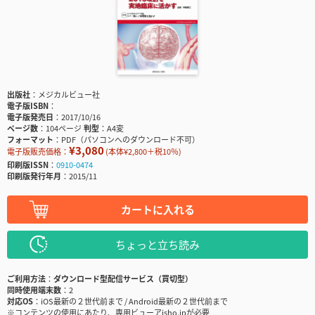
出版社
メジカルビュー社
電子版ISBN
電子版発売日
2017/10/16
ページ数
104ページ
判型
A4変
フォーマット
PDF（パソコンへのダウンロード不可）
¥3,080
電子版販売価格：
(本体¥2,800＋税10％)
印刷版ISSN
0910-0474
印刷版発行年月
2015/11
カートに入れる
ちょっと立ち読み
ご利用方法
ダウンロード型配信サービス（買切型）
同時使用端末数
2
対応OS
iOS最新の２世代前まで / Android最新の２世代前まで
※コンテンツの使用にあたり、専用ビューアisho.jpが必要