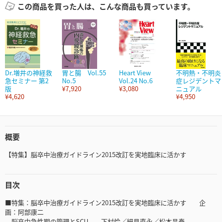
この商品を買った人は、こんな商品も買っています。
Dr.増井の神経救
胃と腸 Vol.55
Heart View
不明熱・不明炎
急セミナー 第2
No.5
Vol.24 No.6
症レジデントマ
版
¥7,920
¥3,080
ニュアル
¥4,620
¥4,950
概要
【特集】脳卒中治療ガイドライン2015改訂を実地臨床に活かす
目次
■特集：脳卒中治療ガイドライン2015改訂を実地臨床に活かす 企
画：阿部康二
脳卒中急性期の管理とSCU 下村怜／細見直永／松本昌泰