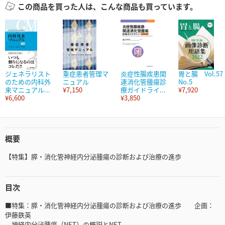
この商品を買った人は、こんな商品も買っています。
ジェネラリスト
重症患者管理マ
炎症性腸疾患関
胃と腸 Vol.57
のための内科外
ニュアル
連消化管腫瘍診
No.5
来マニュアル...
¥7,150
療ガイドライ...
¥7,920
¥6,600
¥3,850
概要
【特集】膵・消化管神経内分泌腫瘍の診断および治療の進歩
目次
■特集：膵・消化管神経内分泌腫瘍の診断および治療の進歩 企画：
伊藤鉄英
神経内分泌腫瘍（NET）の概説とNET