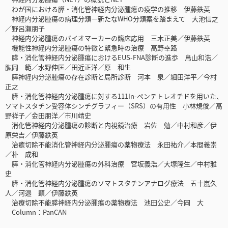
わが国における膵・消化管神経内分泌腫瘍の疫学の推移 伊藤鉄英
神経内分泌腫瘍の病理分類－新たなWHO分類案を踏まえて 大池信之
／野呂瀬朋子
神経内分泌腫瘍のバイオマーカーの臨床応用 三木正美／伊藤鉄英
機能性神経内分泌腫瘍の特徴と緊急時の治療 高野幸路
膵・消化管神経内分泌腫瘍におけるEUS-FNA診断の進歩 鳥山和浩／
肱岡 範／水野伸匡／田近正洋／原 和生
膵神経内分泌腫瘍の存在診断と局所診断 河本 泉／細田洋平／今村
正之
膵・消化管神経内分泌腫瘍に対する111In-ペンテトレオチドを用いた、
ソマトスタチン受容体シンチグラフィー（SRS）の有用性 小林規俊／高
野祥子／金田朋洋／市川靖史
消化管神経内分泌腫瘍の診断と内視鏡治療 岩佐 勉／中村和彦／伊
原栄吉／伊藤鉄英
治癒切除不能消化管神経内分泌腫瘍の薬物療法 永田祐介／本間義崇
／朴 成和
膵・消化管神経内分泌腫瘍の外科治療 宮坂義浩／大塚隆生／中村雅
史
膵・消化管神経内分泌腫瘍のソマトスタチンアナログ療法 五十嵐久
人／河邉 顕／伊藤鉄英
治療切除不能膵神経内分泌腫瘍の薬物療法 池田公史／今岡 大
Column：PanCAN