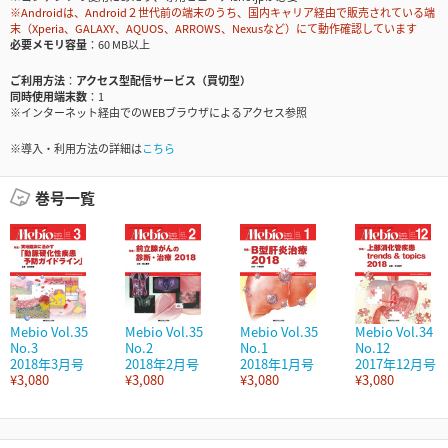
※Androidは、Android２世代前の端末のうち、国内キャリア経由で販売されている端
末（Xperia、GALAXY、AQUOS、ARROWS、Nexusなど）にて動作確認しています
必要メモリ容量
60 MB以上
ご利用方法
アクセス型配信サービス（買切型）
同時使用端末数
1
※インターネット経由でのWEBブラウザによるアクセス参照
※導入・利用方法の詳細は
こちら
巻号一覧
Mebio Vol.35
Mebio Vol.35
Mebio Vol.35
Mebio Vol.34
No.3
No.2
No.1
No.12
2018年3月号
2018年2月号
2018年1月号
2017年12月号
¥3,080
¥3,080
¥3,080
¥3,080