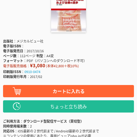
出版社
メジカルビュー社
電子版ISBN
電子版発売日
2017/10/16
ページ数
112ページ
判型
A4変
フォーマット
PDF（パソコンへのダウンロード不可）
¥3,080
電子版販売価格：
(本体¥2,800＋税10％)
印刷版ISSN
0910-0474
印刷版発行年月
2017/02
カートに入れる
ちょっと立ち読み
ご利用方法
ダウンロード型配信サービス（買切型）
同時使用端末数
2
対応OS
iOS最新の２世代前まで / Android最新の２世代前まで
※コンテンツの使用にあたり、専用ビューアisho.jpが必要