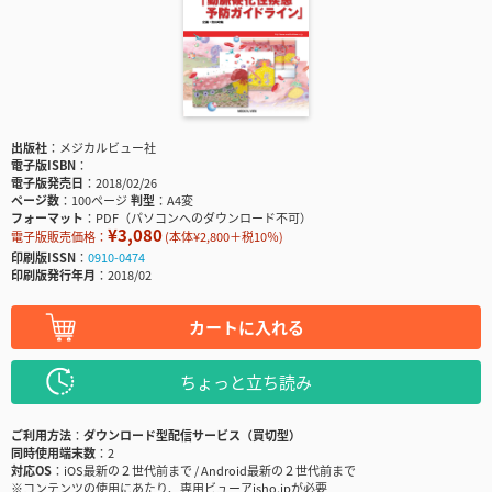
出版社
メジカルビュー社
電子版ISBN
電子版発売日
2018/02/26
ページ数
100ページ
判型
A4変
フォーマット
PDF（パソコンへのダウンロード不可）
¥3,080
電子版販売価格：
(本体¥2,800＋税10％)
印刷版ISSN
0910-0474
印刷版発行年月
2018/02
カートに入れる
ちょっと立ち読み
ご利用方法
ダウンロード型配信サービス（買切型）
同時使用端末数
2
対応OS
iOS最新の２世代前まで / Android最新の２世代前まで
※コンテンツの使用にあたり、専用ビューアisho.jpが必要