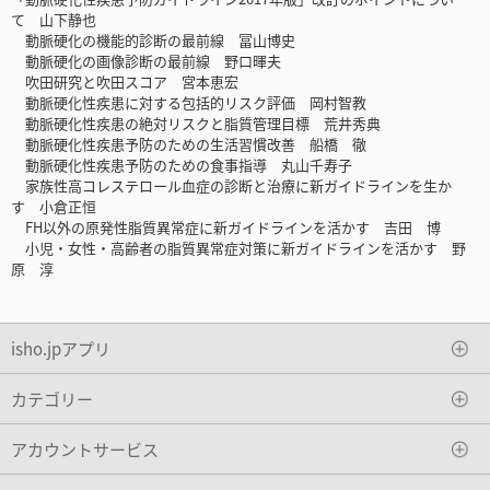
て 山下静也
動脈硬化の機能的診断の最前線 冨山博史
動脈硬化の画像診断の最前線 野口暉夫
吹田研究と吹田スコア 宮本恵宏
動脈硬化性疾患に対する包括的リスク評価 岡村智教
動脈硬化性疾患の絶対リスクと脂質管理目標 荒井秀典
動脈硬化性疾患予防のための生活習慣改善 船橋 徹
動脈硬化性疾患予防のための食事指導 丸山千寿子
家族性高コレステロール血症の診断と治療に新ガイドラインを生か
す 小倉正恒
FH以外の原発性脂質異常症に新ガイドラインを活かす 吉田 博
小児・女性・高齢者の脂質異常症対策に新ガイドラインを活かす 野
原 淳
isho.jpアプリ
カテゴリー
アカウントサービス