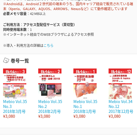
※Androidは、Android２世代前の端末のうち、国内キャリア経由で販売されている端
末（Xperia、GALAXY、AQUOS、ARROWS、Nexusなど）にて動作確認しています
必要メモリ容量
42 MB以上
ご利用方法
アクセス型配信サービス（買切型）
同時使用端末数
1
※インターネット経由でのWEBブラウザによるアクセス参照
※導入・利用方法の詳細は
こちら
巻号一覧
Mebio Vol.35
Mebio Vol.35
Mebio Vol.35
Mebio Vol.34
No.3
No.2
No.1
No.12
2018年3月号
2018年2月号
2018年1月号
2017年12月号
¥3,080
¥3,080
¥3,080
¥3,080