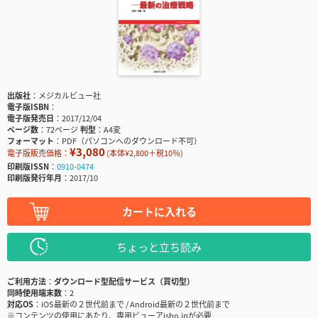
出版社
メジカルビュー社
電子版ISBN
電子版発売日
2017/12/04
ページ数
72ページ
判型
A4変
フォーマット
PDF（パソコンへのダウンロード不可）
¥3,080
電子版販売価格：
(本体¥2,800＋税10％)
印刷版ISSN
0910-0474
印刷版発行年月
2017/10
カートに入れる
ちょっと立ち読み
ご利用方法
ダウンロード型配信サービス（買切型）
同時使用端末数
2
対応OS
iOS最新の２世代前まで / Android最新の２世代前まで
※コンテンツの使用にあたり、専用ビューアisho.jpが必要