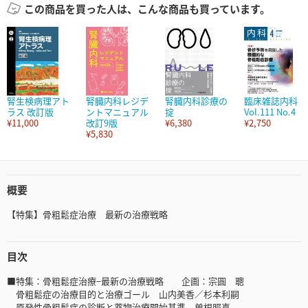
この商品を買った人は、こんな商品も買っています。
腎生検病理アト
腎臓内科レジデ
腎臓内科診療の
臨床雑誌内科
ラス 改訂版
ントマニュアル
掟
Vol.111 No.4
¥11,000
改訂9版
¥6,380
¥2,750
¥5,830
概要
【特集】骨粗鬆症治療 最新の治療戦略
目次
■特集：骨粗鬆症治療−最新の治療戦略 企画：宗圓 聰
骨粗鬆症の治療目的と治療ゴール 山内美香／杉本利嗣
原発性骨粗鬆症の診断と薬物治療開始基準 曽根照喜