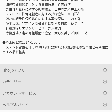
閉経後骨粗鬆症に対する薬物療法 竹内靖博
男性骨粗鬆症に対する薬物療法 田井宣之／井上大輔
ステロイド性骨粗鬆症に対する薬物療法 岡田洋右
ほかの続発性骨粗鬆症に対する薬物療法 山内美香
顎骨壊死、非定型大腿骨骨折に対する対応 萩野 浩
骨粗鬆症リエゾンサービス 鈴木敦詞
今後登場予定の骨粗鬆症治療薬 大野久美子／田中 栄
●Mebio ESC2017 Report
ステント留置を伴うPCI施行後における抗凝固療法の安全性と有効性に
関する最新報告
isho.jpアプリ
カテゴリー
アカウントサービス
ヘルプ＆ガイド