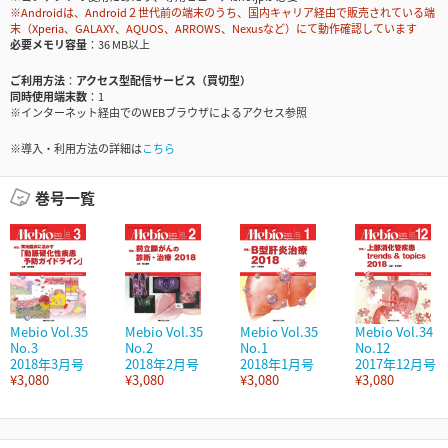
※Androidは、Android２世代前の端末のうち、国内キャリア経由で販売されている端
末（Xperia、GALAXY、AQUOS、ARROWS、Nexusなど）にて動作確認しています
必要メモリ容量
36 MB以上
ご利用方法
アクセス型配信サービス（買切型）
同時使用端末数
1
※インターネット経由でのWEBブラウザによるアクセス参照
※導入・利用方法の詳細は
こちら
巻号一覧
Mebio Vol.35
Mebio Vol.35
Mebio Vol.35
Mebio Vol.34
No.3
No.2
No.1
No.12
2018年3月号
2018年2月号
2018年1月号
2017年12月号
¥3,080
¥3,080
¥3,080
¥3,080